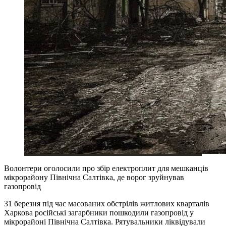
Волонтери оголосили про збір електроплит для мешканців
мікрорайону Північна Салтівка, де ворог зруйнував
газопровід
31 березня під час масованих обстрілів житлових кварталів
Харкова російські загарбники пошкодили газопровід у
мікрорайоні Північна Салтівка. Рятувальники ліквідували