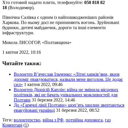
Хто готовий надати плити, телефонуйте:
050 818 82
18
(Володимир).
Північна Салівка є одним із найпошкодженіших районів
Харкова. По ньому досі не припиняють вогонь. Зруйновані
будинки, дитячі майданчик, дороги та інші елементи
інфраструктури.
Микола ЛИСОГОР
, «Полтавщина»
1 квітня 2022, 10:16
Читайте також:
Волонтер В’ячеслав Ільченко: «Літні харків’яни, яким
допоміг евакуюватися, назвали мене янголом. Це додає
сил»
1 квітня 2022, 09:46
Волонтер Діонісій Каплін: війна не змінила місцевих
політиків, які не бачать унікальних можливостей для
Полтави
31 березня 2022, 14:46
До «Гарячої лінії Полтави» щоп’ять хвилин звертаються
евакуйовані українці
31 березня 2022, 08:52
Теги:
волонтерство
,
війна з РФ
,
потрібна допомога
,
газ
Коментарі
(
1
)