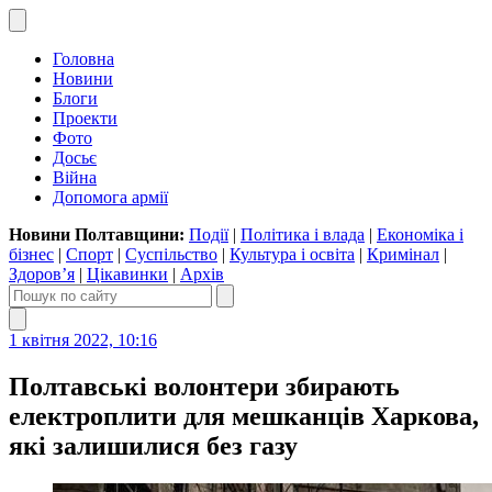
Головна
Новини
Блоги
Проекти
Фото
Досьє
Війна
Допомога армії
Новини Полтавщини:
Події
|
Політика і влада
|
Економіка і
бізнес
|
Спорт
|
Суспільство
|
Культура і освіта
|
Кримінал
|
Здоров’я
|
Цікавинки
|
Архів
1 квітня 2022, 10:16
Полтавські волонтери збирають
електроплити для мешканців Харкова,
які залишилися без газу