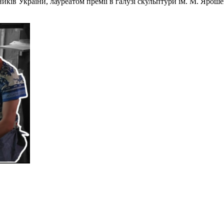
ів України, лауреатом премії в галузі скульптури ім. М. Ярошен