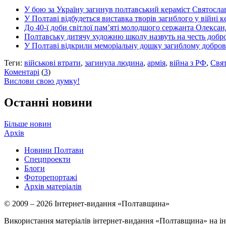
У бою за Україну загинув полтавський кераміст Святосл
У Полтаві відбудеться виставка творів загиблого у війні
До 40-ї доби світлої пам’яті молодшого сержанта Олекса
Полтавську дитячу художню школу назвуть на честь добро
У Полтаві відкрили меморіальну дошку загиблому добро
Теги:
військові втрати
,
загинула людина
,
армія
,
війна з РФ
,
Свя
Коментарі
(
3
)
Вислови свою думку!
Останні новини
Більше новин
Архів
Новини Полтави
Спецпроекти
Блоги
Фоторепортажі
Архів матеріалів
© 2009 – 2026 Інтернет-видання «Полтавщина»
Використання матеріалів інтернет-видання «Полтавщина» на ін