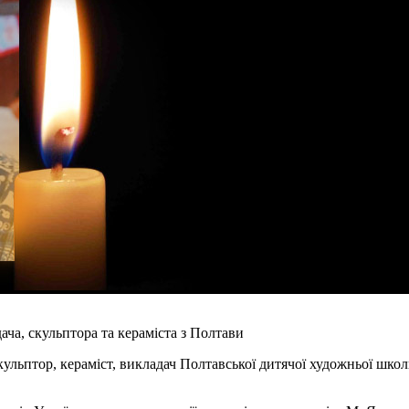
ча, скульптора та кераміста з Полтави
льптор, кераміст, викладач Полтавської дитячої художньої школ