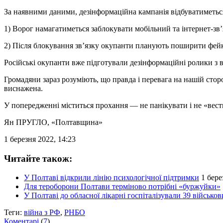
За наявними даними, дезінформаційна кампанія відбуватиметь
1) Ворог намагатиметься заблокувати мобільний та інтернет-зв’
2) Після блокування зв’язку окупанти планують поширити фейк 
Російські окупанти вже підготували дезінформаційні ролики з
Громадяни зараз розуміють, що правда і перевага на нашій сторо
виснажена.
У попередженні міститься прохання — не панікувати і не «вести
Ян ПРУГЛО
, «Полтавщина»
1 березня 2022, 14:23
Читайте також:
У Полтаві відкрили лінію психологічної підтримки
1 бере
Для тероборони Полтави терміново потрібні «буржуйки»
У Полтаві до обласної лікарні госпіталізували 39 військо
Теги:
війна з РФ
,
РНБО
Коментарі
(
7
)