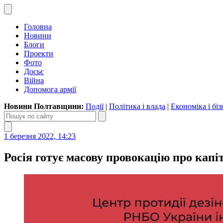
Головна
Новини
Блоги
Проекти
Фото
Досьє
Війна
Допомога армії
Новини Полтавщини:
Події
|
Політика і влада
|
Економіка і біз
1 березня 2022, 14:23
Росія готує масову провокацію про кап