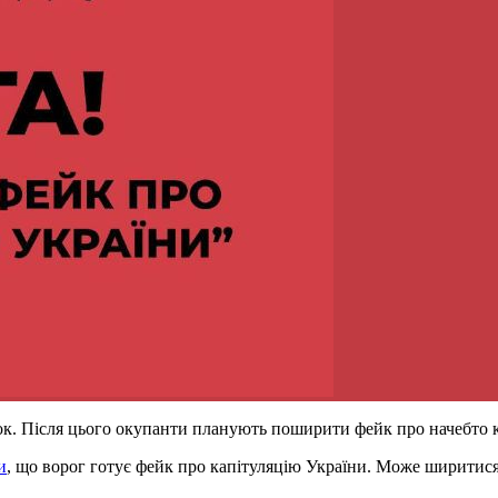
ок. Після цього окупанти планують поширити фейк про начебто к
и
, що ворог готує фейк про капітуляцію України. Може ширитися