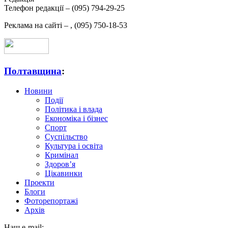
Телефон редакції –
(095) 794-29-25
Реклама на сайті –
,
(095) 750-18-53
Полтавщина
:
Новини
Події
Політика і влада
Економіка і бізнес
Спорт
Суспільство
Культура і освіта
Кримінал
Здоров’я
Цікавинки
Проекти
Блоги
Фоторепортажі
Архів
Наш e-mail: