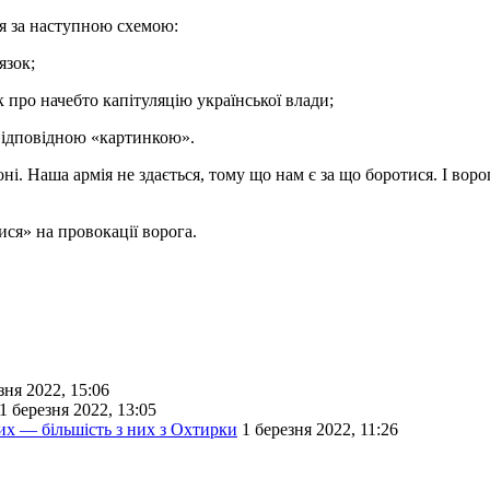
ся за наступною схемою:
язок;
про начебто капітуляцію української влади;
 відповідною «картинкою».
ні. Наша армія не здається, тому що нам є за що боротися. І воро
ся» на провокації ворога.
зня 2022, 15:06
1 березня 2022, 13:05
вих — більшість з них з Охтирки
1 березня 2022, 11:26