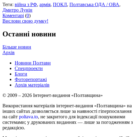
Теги:
війна з РФ
,
армія
,
ПОКЛ
,
Полтавська ОДА / ОВА
,
Дмитро Лунін
Коментарі
(
0
)
Вислови свою думку!
Останні новини
Більше новин
Архів
Новини Полтави
Спецпроекти
Блоги
Фоторепортажі
Архів матеріалів
© 2009 – 2026 Інтернет-видання «Полтавщина»
Використання матеріалів інтернет-видання «Полтавщина» на
інших сайтах дозволяється лише за наявності гіперпосилання
на сайт
poltava.to
, не закритого для індексації пошуковими
системами; у друкованих виданнях — лише за погодженням з
редакцією.