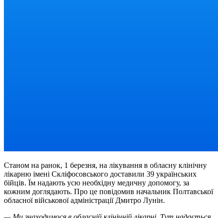
Станом на ранок, 1 березня, на лікування в обласну клінічну
лікарню імені Скліфосовського доставили 39 українських
бійців. Їм надають усю необхідну медичну допомогу, за
кожним доглядають. Про це повідомив начальник Полтавської
обласної військової адміністрації Дмитро Лунін.
— Ми знаходимося в обласній клінічній лікарні. Тут надається