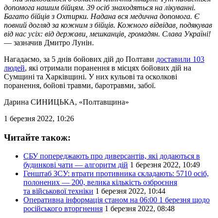
допомога нашим бійцям. 39 осіб знаходяться на лікуванні.
Багато бійців з Охтирки. Надана вся медична допомога. Є
повний догляд за кожним з бійців. Кожного відвідав, подякував
від нас усіх: від держави, мешканців, громадян. Слава Україні!
— зазначив Дмитро Лунін.
Нагадаємо, за 5 днів бойових дій до Полтави
доставили 103
людей
, які отримали поранення в місцях бойових дій на
Сумщині та Харківщині. У них кульові та осколкові
поранення, бойові травми, баротравми, забої.
Дарина СИНИЦЬКА
, «Полтавщина»
1 березня 2022, 10:26
Читайте також:
СБУ попереджають про диверсантів, які додаються в
будинкові чати — алгоритм дій
1 березня 2022, 10:49
Генштаб ЗСУ: втрати противника складають: 5710 осіб,
полонених — 200, велика кількість озброєння
та військової техніки
1 березня 2022, 10:44
Оперативна інформація станом на 06:00 1 березня щодо
російського вторгнення
1 березня 2022, 08:48