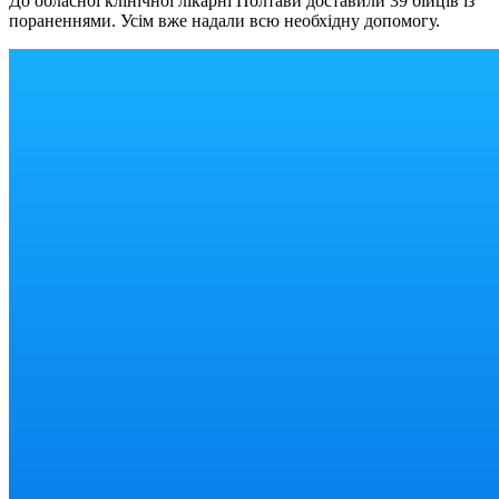
До обласної клінічної лікарні Полтави доставили 39 бійців із
пораненнями. Усім вже надали всю необхідну допомогу.