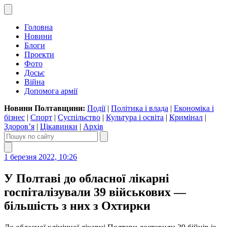
Головна
Новини
Блоги
Проекти
Фото
Досьє
Війна
Допомога армії
Новини Полтавщини:
Події
|
Політика і влада
|
Економіка і
бізнес
|
Спорт
|
Суспільство
|
Культура і освіта
|
Кримінал
|
Здоров’я
|
Цікавинки
|
Архів
1 березня 2022, 10:26
У Полтаві до обласної лікарні
госпіталізували 39 військових —
більшість з них з Охтирки