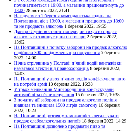
починатиметься з 19:00, а магазини працюватимуть до
18:00
28 лютого 2022, 21:41
Нагадуємо: з 1 березня комендантська година на
Полтавщині діє з 19:00, а магазини працюють до 18:00
та не продають алкоголь
1 березня 2022, 19:55
Дмитро Лунін востаннє попередив тих, хто продає
алкоголь та завищує ціни на товари
2 березня 2022,
13:02
На Полтавщині з початку заборони на продаж алкоголю
надійшло 300 повідомлень про порушення
5 березня
2022, 14:00
Нічна стрілянина у Полтаві: п’яний водій вантажівки
намагався втекти від правоохоронців
8 березня 2022,
14:03
На Полтавщині у двох п’яних водіїв конфіскували авто
на потреби армії
13 березня 2022, 16:38
У трьох мешканців Миргородщини конфіскували
автомобілі за п’яне керування
15 березня 2022, 10:38
З початку дії заборони на продаж алкоголю поліція
виявила та знищила 1500 літрів самогону
16 березня
2022, 10:23
На Полтавщині розглянуть можливість легалізувати
продаж слабоалкогольних напоїв
18 березня 2022, 14:29
На Полтавщині дозволено продавати пиво та