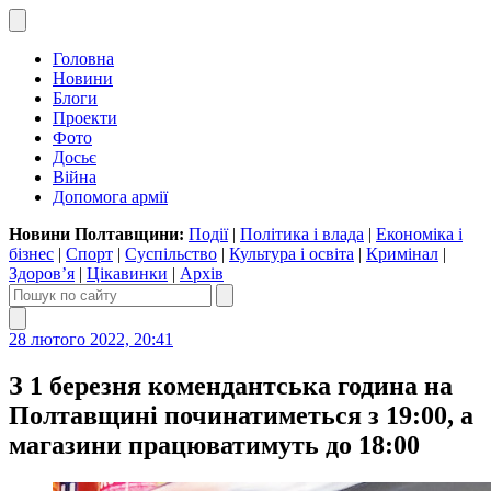
Головна
Новини
Блоги
Проекти
Фото
Досьє
Війна
Допомога армії
Новини Полтавщини:
Події
|
Політика і влада
|
Економіка і
бізнес
|
Спорт
|
Суспільство
|
Культура і освіта
|
Кримінал
|
Здоров’я
|
Цікавинки
|
Архів
28 лютого 2022, 20:41
З 1 березня комендантська година на
Полтавщині починатиметься з 19:00, а
магазини працюватимуть до 18:00