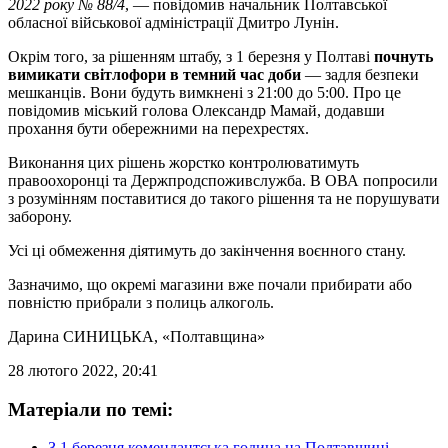
2022 року № 88/4
, — повідомив начальник Полтавської
обласної військової адміністрації Дмитро Лунін.
Окрім того, за рішенням штабу, з 1 березня у Полтаві
почнуть
вимикати світлофори в темний час доби
— задля безпеки
мешканців. Вони
будуть вимкнені з 21:00 до 5:00
. Про це
повідомив міський голова Олександр Мамай, додавши
прохання бути обережними на перехрестях.
Виконання цих рішень жорстко контролюватимуть
правоохоронці та Держпродспоживслужба. В ОВА попросили
з розумінням поставитися до такого рішення та не порушувати
заборону.
Усі ці обмеження діятимуть до закінчення воєнного стану.
Зазначимо, що окремі магазини вже почали прибирати або
повністю прибрали з полиць алкоголь.
Дарина СИНИЦЬКА
, «Полтавщина»
28 лютого 2022, 20:41
Матеріали по темі:
З 1 березня комендантська година на Полтавщині