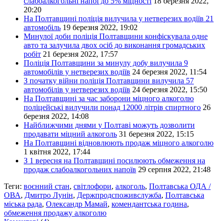
слабоалкогольні напої до 5% міцності
18 березня 2022,
20:20
На Полтавщині поліція вилучила у нетверезих водіїв 21
автомобіль
19 березня 2022, 19:02
Минулої доби поліція Полтавщини конфіскувала одне
авто та залучила двох осіб до виконання громадських
робіт
21 березня 2022, 17:57
Поліція Полтавщини за минулу добу вилучила 9
автомобілів у нетверезих водіїв
24 березня 2022, 11:54
З початку війни поліція Полтавщини вилучила 57
автомобілів у нетверезих водіїв
24 березня 2022, 15:50
На Полтавщині за час заборони міцного алкоголю
поліцейські вилучили понад 12000 літрів спиртного
26
березня 2022, 14:08
Найближчими днями у Полтаві можуть дозволити
продавати міцний алкоголь
31 березня 2022, 15:15
На Полтавщині відновлюють продаж міцного алкоголю
1 квітня 2022, 17:44
З 1 вересня на Полтавщині посилюють обмеження на
продаж слабоалкогольних напоїв
29 серпня 2022, 21:48
Теги:
воєнний стан
,
світлофори
,
алкоголь
,
Полтавська ОДА /
ОВА
,
Дмитро Лунін
,
Держпродспоживслужба
,
Полтавська
міська рада
,
Олександр Мамай
,
комендантська година
,
обмеження продажу алкоголю