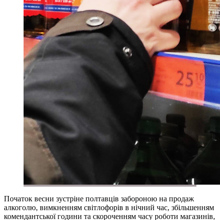
Початок весни зустріне полтавців забороною на продаж
алкоголю, вимкненням світлофорів в нічний час, збільшенням
комендантської години та скороченням часу роботи магазинів,