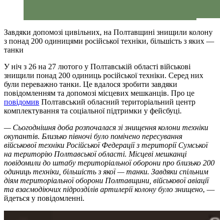
Завдяки допомозі цивільних, на Полтавщині знищили колону
з понад 200 одиницями російської техніки, більшість з яких —
танки
У ніч з 26 на 27 лютого у Полтавській області військові
знищили понад 200 одиниць російської техніки. Серед них
були переважно танки. Це вдалося зробити завдяки
повідомленням та допомозі місцевих мешканців. Про це
повідомив
Полтавський обласний територіальний центр
комплектування та соціальної підтримки у фейсбуці.
— Сьогоднішня доба розпочалася зі знищення колони техніки
окупантів. Близько півночі було помічено пересування
військової техніки Російської Федерації з території Сумської
на територію Полтавської області. Місцеві мешканці
повідомили до штабу територіальної оборони про близько 200
одиниць техніки, більшість з якої — танки. Завдяки спільним
діям територіальної оборони Полтавщини, військової авіації
та взаємодіючих підрозділів артилерії колону було знищено
, —
йдеться у повідомленні.