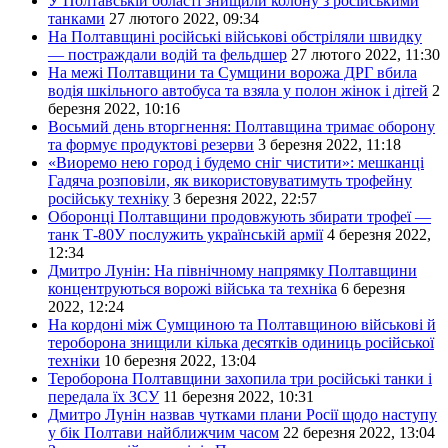
У Полтавській області знищили колону з російськими
танками
27 лютого 2022, 09:34
На Полтавщині російські військові обстріляли швидку
— постраждали водій та фельдшер
27 лютого 2022, 11:30
На межі Полтавщини та Сумщини ворожа ДРГ вбила
водія шкільного автобуса та взяла у полон жінок і дітей
2
березня 2022, 10:16
Восьмий день вторгнення: Полтавщина тримає оборону
та формує продуктові резерви
3 березня 2022, 11:18
«Виоремо нею город і будемо сніг чистити»: мешканці
Гадяча розповіли, як використовуватимуть трофейну
російську техніку
3 березня 2022, 22:57
Оборонці Полтавщини продовжують збирати трофеї —
танк Т-80У послужить українській армії
4 березня 2022,
12:34
Дмитро Лунін: На північному напрямку Полтавщини
концентруються ворожі війська та техніка
6 березня
2022, 12:24
На кордоні між Сумщиною та Полтавщиною військові й
тероборона знищили кілька десятків одиниць російської
техніки
10 березня 2022, 13:04
Тероборона Полтавщини захопила три російські танки і
передала їх ЗСУ
11 березня 2022, 10:31
Дмитро Лунін назвав чутками плани Росії щодо наступу
у бік Полтави найближчим часом
22 березня 2022, 13:04