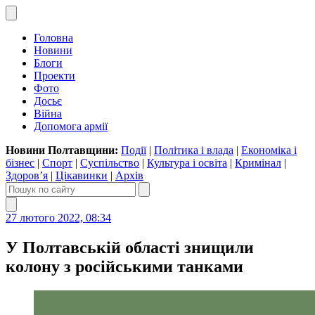
Головна
Новини
Блоги
Проекти
Фото
Досьє
Війна
Допомога армії
Новини Полтавщини:
Події
|
Політика і влада
|
Економіка і
бізнес
|
Спорт
|
Суспільство
|
Культура і освіта
|
Кримінал
|
Здоров’я
|
Цікавинки
|
Архів
27 лютого 2022, 08:34
У Полтавській області знищили
колону з російськими танками