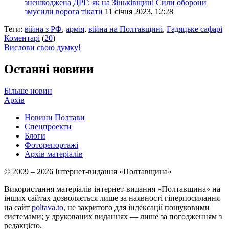
знешкоджена ДРГ: як на Зіньківщині Сили оборони
змусили ворога тікати
11 січня 2023, 12:28
Теги:
війна з РФ
,
армія
,
війна на Полтавщині
,
Гадяцьке сафарі
Коментарі
(
20
)
Вислови свою думку!
Останні новини
Більше новин
Архів
Новини Полтави
Спецпроекти
Блоги
Фоторепортажі
Архів матеріалів
© 2009 – 2026 Інтернет-видання «Полтавщина»
Використання матеріалів інтернет-видання «Полтавщина» на
інших сайтах дозволяється лише за наявності гіперпосилання
на сайт
poltava.to
, не закритого для індексації пошуковими
системами; у друкованих виданнях — лише за погодженням з
редакцією.