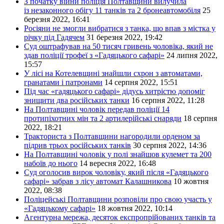
З початку війни поліція Полтавщини вилучила
із незаконного обігу 11 танків та 2 бронеавтомобіля
25
березня 2022, 16:41
Росіяни не змогли вибратися з танка, що впав з містка у
річку під Гадячем
31 березня 2022, 19:42
Суд оштрафував на 50 тисяч гривень чоловіка, який не
здав поліції трофеї з «Гадяцького сафарі»
24 липня 2022,
15:57
У лісі на Котелевщині знайшли схрон з автоматами,
гранатами і патронами
14 серпня 2022, 15:51
Під час «гадяцького сафарі» дідусь хитрістю допоміг
знищити два російських танки
16 серпня 2022, 11:28
На Полтавщині чоловік передав поліції 14
протипіхотних мін та 2 артилерійські снаряди
18 серпня
2022, 18:21
Тракториста з Полтавщини нагородили орденом за
підрив трьох російських танків
30 серпня 2022, 14:36
На Полтавщині чоловік у полі знайшов кулемет та 200
набоїв до нього
14 вересня 2022, 16:48
Суд оголосив вирок чоловіку, який після «Гадяцького
сафарі» забрав з лісу автомат Калашникова
10 жовтня
2022, 08:38
Поліцейські Полтавщини розповіли про свою участь у
«Гадяцькому сафарі»
18 жовтня 2022, 10:14
Агентурна мережа, десяток експропрійованих танків та