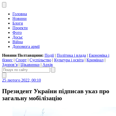
Головна
Новини
Блоги
Проекти
Фото
Досьє
Війна
Допомога армії
Новини Полтавщини:
Події
|
Політика і влада
|
Економіка і
бізнес
|
Спорт
|
Суспільство
|
Культура і освіта
|
Кримінал
|
Здоров’я
|
Цікавинки
|
Архів
25 лютого 2022, 00:10
Президент України підписав указ про
загальну мобілізацію