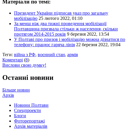
Матеріали по темі:
Президент України підписав указ про загальну
мобілізацію
25 лютого 2022, 01:10
За менш ніж два тижні проведення мобілізації
Полтавщина призвала стільки ж населення, скільки
протягом 2014-2015 років
9 березня 2022, 13:54
У Полтаві про призов і мобілізацію можна дізнатися по
телефону: працює гаряча лінія
22 березня 2022, 19:04
Теги:
війна з РФ
,
воєнний стан
,
армія
Коментарі
(
8
)
Вислови свою думку!
Останні новини
Більше новин
Архів
Новини Полтави
Спецпроекти
Блоги
Фоторепортажі
Архів матеріалів