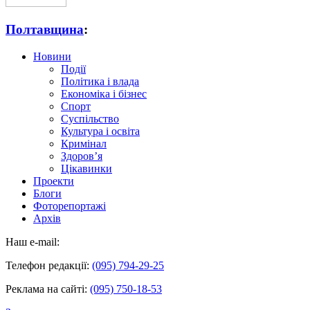
Полтавщина
:
Новини
Події
Політика і влада
Економіка і бізнес
Спорт
Суспільство
Культура і освіта
Кримінал
Здоров’я
Цікавинки
Проекти
Блоги
Фоторепортажі
Архів
Наш e-mail:
Телефон редакції:
(095) 794-29-25
Реклама на сайті:
(095) 750-18-53