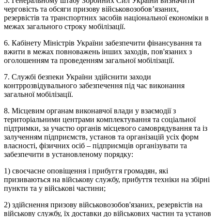
5. Генеральному штабу Збройних Сил України визначити
черговість та обсяги призову військовозобов’язаних,
резервістів та транспортних засобів національної економіки в
межах загального строку мобілізації.
6. Кабінету Міністрів України забезпечити фінансування та
вжити в межах повноважень інших заходів, пов'язаних з
оголошенням та проведенням загальної мобілізації.
7. Службі безпеки України здійснити заходи
контррозвідувального забезпечення під час виконання
загальної мобілізації.
8. Місцевим органам виконавчої влади у взаємодії з
територіальними центрами комплектування та соціальної
підтримки, за участю органів місцевого самоврядування та із
залученням підприємств, установ та організацій усіх форм
власності, фізичних осіб – підприємців організувати та
забезпечити в установленому порядку:
1) своєчасне оповіщення і прибуггя громадян, які
призиваються на військову службу, прибуття техніки на збірні
пункти та у військові частини;
2) здійснення призову військовозобов'язаних, резервістів на
військову службу, їх доставки до військових частин та установ