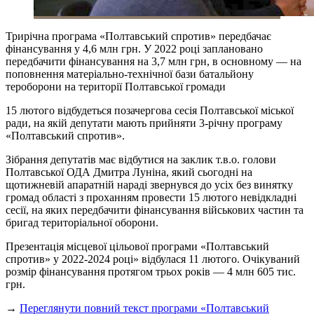
Трирічна програма «Полтавський спротив» передбачає
фінансування у 4,6 млн грн. У 2022 році заплановано
передбачити фінансування на 3,7 млн грн, в основному — на
поповнення матеріально-технічної бази батальйону
тероборони на території Полтавської громади
15 лютого відбудеться позачергова сесія Полтавської міської
ради, на якій депутати мають прийняти 3-річну програму
«Полтавський спротив».
Зібрання депутатів має відбутися на заклик т.в.о. голови
Полтавської ОДА Дмитра Луніна, який сьогодні на
щотижневій апаратній нараді звернувся до усіх без винятку
громад області з проханням провести 15 лютого невідкладні
сесії, на яких передбачити фінансування військових частин та
бригад територіальної оборони.
Презентація місцевої цільової програми «Полтавський
спротив» у 2022-2024 році» відбулася 11 лютого. Очікуваний
розмір фінансування протягом трьох років — 4 млн 605 тис.
грн.
→
Переглянути повний текст програми «Полтавський