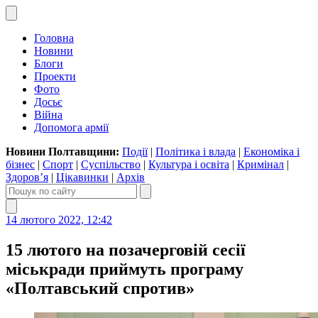
Головна
Новини
Блоги
Проекти
Фото
Досьє
Війна
Допомога армії
Новини Полтавщини:
Події
|
Політика і влада
|
Економіка і
бізнес
|
Спорт
|
Суспільство
|
Культура і освіта
|
Кримінал
|
Здоров’я
|
Цікавинки
|
Архів
14 лютого 2022, 12:42
15 лютого на позачерговій сесії
міськради приймуть програму
«Полтавський спротив»