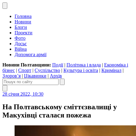
Головна
Новини
Блоги
Проекти
Фото
Досьє
Війна
Допомога армії
Новини Полтавщини:
Події
|
Політика і влада
|
Економіка і
бізнес
|
Спорт
|
Суспільство
|
Культура і освіта
|
Кримінал
|
Здоров’я
|
Цікавинки
|
Архів
28 січня 2022, 10:30
На Полтавському сміттєзвалищі у
Макухівці сталася пожежа