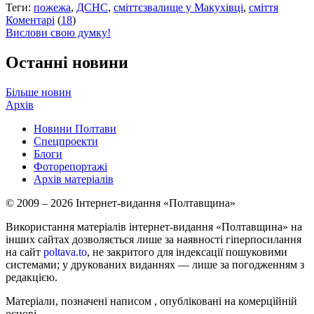
Теги:
пожежа
,
ДСНС
,
сміттєзвалище у Макухівці
,
сміття
Коментарі
(
18
)
Вислови свою думку!
Останні новини
Більше новин
Архів
Новини Полтави
Спецпроекти
Блоги
Фоторепортажі
Архів матеріалів
© 2009 – 2026 Інтернет-видання «Полтавщина»
Використання матеріалів інтернет-видання «Полтавщина» на
інших сайтах дозволяється лише за наявності гіперпосилання
на сайт
poltava.to
, не закритого для індексації пошуковими
системами; у друкованих виданнях — лише за погодженням з
редакцією.
Матеріали, позначені написом
, опубліковані на комерційній
основі.