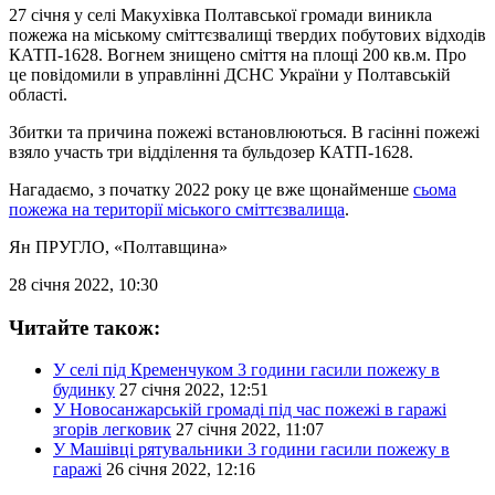
27 січня у селі Макухівка Полтавської громади виникла
пожежа на міському сміттєзвалищі твердих побутових відходів
КАТП-1628. Вогнем знищено сміття на площі 200 кв.м. Про
це повідомили в управлінні ДСНС України у Полтавській
області.
Збитки та причина пожежі встановлюються. В гасінні пожежі
взяло участь три відділення та бульдозер КАТП-1628.
Нагадаємо, з початку 2022 року це вже щонайменше
сьома
пожежа на території міського сміттєзвалища
.
Ян ПРУГЛО
, «Полтавщина»
28 січня 2022, 10:30
Читайте також:
У селі під Кременчуком 3 години гасили пожежу в
будинку
27 січня 2022, 12:51
У Новосанжарській громаді під час пожежі в гаражі
згорів легковик
27 січня 2022, 11:07
У Машівці рятувальники 3 години гасили пожежу в
гаражі
26 січня 2022, 12:16