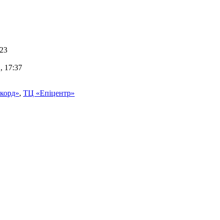
:23
, 17:37
корд»
,
ТЦ «Епіцентр»