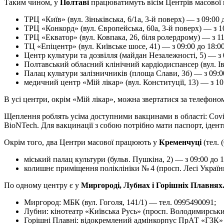
Таким чином, у
Полтаві
працюватимуть вісім Центрів масової 
ТРЦ «Київ» (вул. Зіньківська, 6/1а, 3-й поверх) — з 09:00 
ТРЦ «Конкорд» (вул. Європейська, 60а, 3-й поверх) — з 10
ТРЦ «Екватор» (вул. Ковпака, 26, біля ролердрому) — з 11
ТЦ «Епіцентр» (вул. Київське шосе, 41) — з 09:00 до 18:00
Центр культури та дозвілля (майдан Незалежності, 5) — з 0
Полтавський обласний клінічний кардіодиспансер (вул. Ів
Палац культури залізничників (площа Слави, 3б) — з 09:00
медичний центр «Мій лікар» (вул. Конституції, 13) — з 10:
В усі центри, окрім «Мій лікар», можна звертатися за телефоно
Щеплення роблять усіма доступними вакцинами в області: Covishie
BioNTech. Для вакцинації з собою потрібно мати паспорт, іден
Окрім того, два Центри масової працюють у
Кременчуці
(тел. 
міський палац культури (бульв. Пушкіна, 2) — з 09:00 до 1
колишнє приміщення поліклініки № 4 (просп. Лесі Українки
По одному центру є у
Миргороді, Лубнах і Горішніх Плавнях
Миргород: МБК (вул. Гоголя, 141/1) — тел. 0995490091;
Лубни: кінотеатр «Київська Русь» (просп. Володимирськи
Горішні Плавні: відокремлений адмінкорпус ПрАТ «ГЗК» (