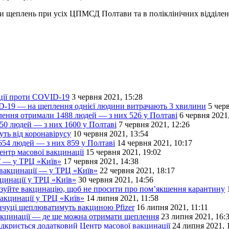
плень при усіх ЦПМСД Полтави та в поліклінічних відділеннях 2-
ації проти COVID-19
3 червня 2021, 15:28
ID-19 — на щеплення однієї людини витрачають 3 хвилини
5 чер
лення отримали 1488 людей — з них 526 у Полтаві
6 червня 2021,
650 людей — з них 1600 у Полтаві
7 червня 2021, 12:26
уть від коронавірусу
10 червня 2021, 13:54
54 людей — з них 859 у Полтаві
14 червня 2021, 10:17
нтр масової вакцинації
15 червня 2021, 19:02
ії — у ТРЦ «Київ»
17 червня 2021, 14:38
 вакцинації — у ТРЦ «Київ»
22 червня 2021, 18:17
кцинації у ТРЦ «Київ»
30 червня 2021, 14:56
візуйте вакцинацію, щоб не просити про пом’якшення карантину
вакцинації у ТРЦ «Київ»
14 липня 2021, 11:58
енчуці щеплюватимуть вакциною Pfizer
16 липня 2021, 11:11
акцинації — де ще можна отримати щеплення
23 липня 2021, 16:
дкриється додатковий Центр масової вакцинації
24 липня 2021, 