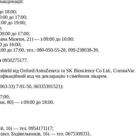
вакцинації:
до 18:00;
:00 до 17:00;
:00 до 19:00;
;
9:00 до 17:00;
ана Мазепи, 21) — з 09:00 до 16:00;
 до 16:00;
00 до 17:00, тел.: 080-050-55-28, 099-238038-39.
м 0950275177.
ld від Oxford/AstraZeneca та SK Bioscience Co Ltd., CoronaVac ві
тифікаційний код чи декларацію з сімейним лікарем.
(063-33) 7-91-50, 06335391521):
7:00;
, 80) — з 09:00 до 18:00.
.
й, 16) — тел. 0954171117;
вул. Будівельників, 16) — тел. 0675309331.