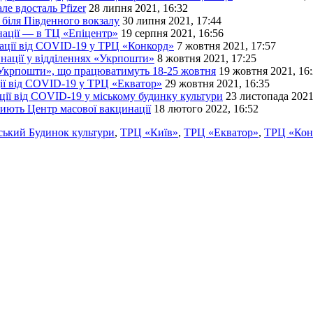
ле вдосталь Pfizer
28 липня 2021, 16:32
 біля Південного вокзалу
30 липня 2021, 17:44
инації — в ТЦ «Епіцентр»
19 серпня 2021, 16:56
нації від COVID-19 у ТРЦ «Конкорд»
7 жовтня 2021, 17:57
нації у відділеннях «Укрпошти»
8 жовтня 2021, 17:25
«Укрпошти», що працюватимуть 18-25 жовтня
19 жовтня 2021, 16
ції від COVID-19 у ТРЦ «Екватор»
29 жовтня 2021, 16:35
ції від COVID-19 у міському будинку культури
23 листопада 2021
иють Центр масової вакцинації
18 лютого 2022, 16:52
ський Будинок культури
,
ТРЦ «Київ»
,
ТРЦ «Екватор»
,
ТРЦ «Кон