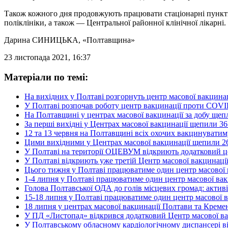
Також кожного дня продовжують працювати стаціонарні пункти ще
поліклініки, а також — Центральної районної клінічної лікарні.
Дарина СИНИЦЬКА
, «Полтавщина»
23 листопада 2021, 16:37
Матеріали по темі:
На вихідних у Полтаві розгорнуть центр масової вакцин
У Полтаві розпочав роботу центр вакцинації проти COV
На Полтавщині у центрах масової вакцинації за добу щеп
За перші вихідні у Центрах масової вакцинації щепили 3
12 та 13 червня на Полтавщині всіх охочих вакцинуватим
Цими вихідними у Центрах масової вакцинації щепили 26
У Полтаві на території ОЦЕВУМ відкриють додатковий це
У Полтаві відкриють уже третій Центр масової вакцинац
Цього тижня у Полтаві працюватиме один центр масової
1-4 липня у Полтаві працюватиме один центр масової ва
Голова Полтавської ОДА до голів місцевих громад: акти
15-18 липня у Полтаві працюватиме один центр масової 
18 липня у центрах масової вакцинації Полтави та Крем
У ПД «Листопад» відкрився додатковий Центр масової в
У Полтавському обласному кардіологічному диспансері ві