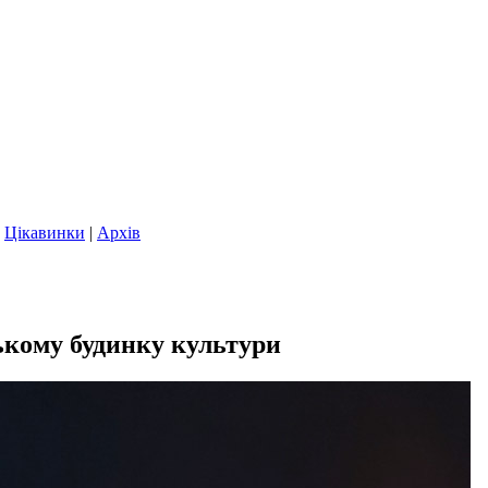
|
Цікавинки
|
Архів
ському будинку культури