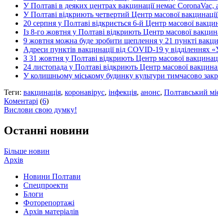
У Полтаві в деяких центрах вакцинації немає CoronaVac, а
У Полтаві відкриють четвертий Центр масової вакцинації
20 серпня у Полтаві відкриється 6-й Центр масової вакц
Із 8-го жовтня у Полтаві відкриють Центр масової вакци
9 жовтня можна буде зробити щеплення у 21 пункті вакци
Адреси пунктів вакцинації від COVID-19 у відділеннях 
З 31 жовтня у Полтаві відкриють Центр масової вакцина
24 листопада у Полтаві відкриють Центр масової вакцина
У колишньому міському будинку культури тимчасово закр
Теги:
вакцинація
,
коронавірус
,
інфекція
,
анонс
,
Полтавський мі
Коментарі
(
6
)
Вислови свою думку!
Останні новини
Більше новин
Архів
Новини Полтави
Спецпроекти
Блоги
Фоторепортажі
Архів матеріалів