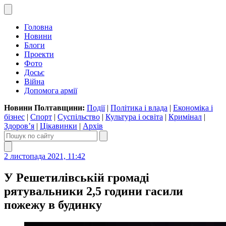
Головна
Новини
Блоги
Проекти
Фото
Досьє
Війна
Допомога армії
Новини Полтавщини:
Події
|
Політика і влада
|
Економіка і
бізнес
|
Спорт
|
Суспільство
|
Культура і освіта
|
Кримінал
|
Здоров’я
|
Цікавинки
|
Архів
2 листопада 2021, 11:42
У Решетилівській громаді
рятувальники 2,5 години гасили
пожежу в будинку