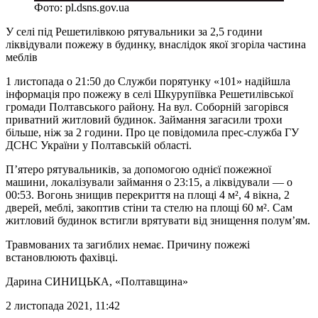
Фото: pl.dsns.gov.ua
У селі під Решетилівкою рятувальники за 2,5 години
ліквідували пожежу в будинку, внаслідок якої згоріла частина
меблів
1 листопада о 21:50 до Служби порятунку «101» надійшла
інформація про пожежу в селі Шкурупіївка Решетилівської
громади Полтавського району. На вул. Соборній загорівся
приватний житловий будинок. Займання загасили трохи
більше, ніж за 2 години. Про це повідомила прес-служба ГУ
ДСНС України у Полтавській області.
П’ятеро рятувальників, за допомогою однієї пожежної
машини, локалізували займання о 23:15, а ліквідували — о
00:53. Вогонь знищив перекриття на площі 4 м², 4 вікна, 2
дверей, меблі, закоптив стіни та стелю на площі 60 м². Сам
житловий будинок встигли врятувати від знищення полум’ям.
Травмованих та загиблих немає. Причину пожежі
встановлюють фахівці.
Дарина СИНИЦЬКА
, «Полтавщина»
2 листопада 2021, 11:42