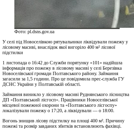
Фото: pl.dsns.gov.ua
У селі під Новоселівкою рятувальники ліквідували пожежу у
лісовому масиві, внаслідок якої вигоріло 400 м² лісової
підстилки
1 листопада о 16:42 до Служби порятунку «101» надійшла
інформація про пожежу в лісовому масиві у селі Березівка
Новоселівської громади Полтавського району. Займання
загасили за 1,5 години. Про це повідомила прес-служба ГУ
ДСНС України у Полтавській області.
Займання виникло у лісовому масиві Руднянського лісництва
ДП «Полтавський лісгосп». Працівники Новоселівської
місцевої пожежної охорони та «Полтавського лісгоспу»
локалізували пожежу о 17:20, а ліквідували — о 18:00.
Вогонь знищив лісову підстилку на площі 400 м². Причину
пожежі та розмір завданих збитків встановлюють фахівці.