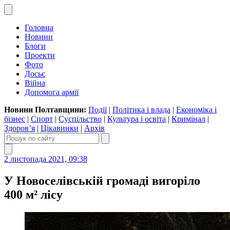
Головна
Новини
Блоги
Проекти
Фото
Досьє
Війна
Допомога армії
Новини Полтавщини:
Події
|
Політика і влада
|
Економіка і
бізнес
|
Спорт
|
Суспільство
|
Культура і освіта
|
Кримінал
|
Здоров’я
|
Цікавинки
|
Архів
2 листопада 2021, 09:38
У Новоселівській громаді вигоріло
400 м² лісу