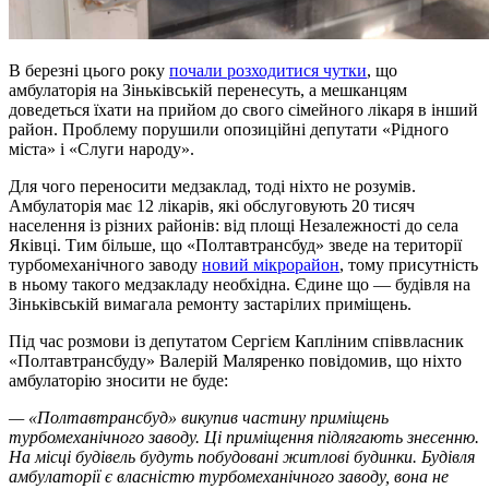
В березні цього року
почали розходитися чутки
, що
амбулаторія на Зіньківській перенесуть, а мешканцям
доведеться їхати на прийом до свого сімейного лікаря в інший
район. Проблему порушили опозиційні депутати «Рідного
міста» і «Слуги народу».
Для чого переносити медзаклад, тоді ніхто не розумів.
Амбулаторія має 12 лікарів, які обслуговують 20 тисяч
населення із різних районів: від площі Незалежності до села
Яківці. Тим більше, що «Полтавтрансбуд» зведе на території
турбомеханічного заводу
новий мікрорайон
, тому присутність
в ньому такого медзакладу необхідна. Єдине що — будівля на
Зіньківській вимагала ремонту застарілих приміщень.
Під час розмови із депутатом Сергієм Капліним співвласник
«Полтавтрансбуду» Валерій Маляренко повідомив, що ніхто
амбулаторію зносити не буде:
— «Полтавтрансбуд» викупив частину приміщень
турбомеханічного заводу. Ці приміщення підлягають знесенню.
На місці будівель будуть побудовані житлові будинки. Будівля
амбулаторії є власністю турбомеханічного заводу, вона не