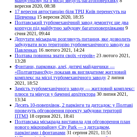
майбутньому на її місці зведуть багатоповерхівку
8
вересня 2020, 08:38
17 вересня автостанцію біля ТРЦ Київ перенесуть на
Шевченка
15 вересня 2020, 18:35
Полтавський турбомеханічний завод демонтує ще два
корпуси під майбутню забудову багатоповерхівками
9
січня 2021, 09:44
Депутати міськради розглянуть питання, яке дозволить
забудувати всю територію турбомеханічного заводу на
Павленках
16 лютого 2021, 14:24
Полтава повинна знати своїх «героїв»
23 лютого 2021,
13:28
Фонтани, парковки, алеї, дитячі майданчики —
«Полтавтрансбуд» показав як виглядатиме житловий
комплекс на місці турбомеханічного заводу
2 липня
2021, 18:52
Замість турбомеханічного заводу — житловий комплекс:
плюси та мінуси у баченні архітектора
30 липня 2021,
13:34
Десять 10-поверхівок, 2 паркінги та дитсадок: у Полтаві
проведуть обговорення проекту забудови території
ПТМЗ
18 серпня 2021, 18:41
Полтавська міськрада виставила для обговорення план
нового мікрорайону City Park — з дитсадком,
паркінгами і фонтанами
31 серпня 2021, 11:51