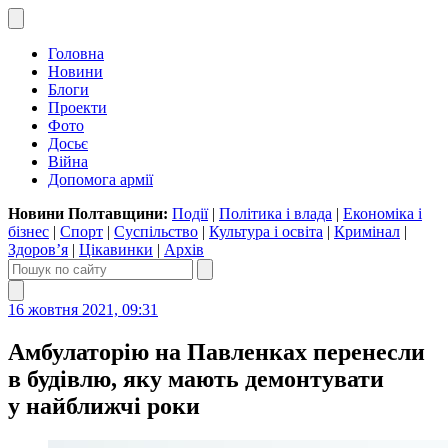
Головна
Новини
Блоги
Проекти
Фото
Досьє
Війна
Допомога армії
Новини Полтавщини:
Події
|
Політика і влада
|
Економіка і
бізнес
|
Спорт
|
Суспільство
|
Культура і освіта
|
Кримінал
|
Здоров’я
|
Цікавинки
|
Архів
16 жовтня 2021, 09:31
Амбулаторію на Павленках перенесли
в будівлю, яку мають демонтувати
у найближчі роки