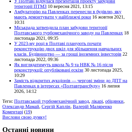
У Полтаві відбулася презентація проекту забудови
території ПТМЗ
10 вересня 2021, 13:15
Амбулаторію на Павленках перенесли в будівлю, яку
мають демонтувати у найближчі роки
16 жовтня 2021,
10:31
Міськрада затвердила план забудови території
Полтавського турбомеханічного заводу на Павленках
18
листопада 2021, 09:35
У 2023-му році в Полтаві планують почати
реконструкцію двох шкіл для збільшення навчальних
класів. Будівництво — за гроші іноземних інвесторів
22
листопада 2022, 09:36
Як виглядатимуть школа № 9 та НВК № 16 після
реконструкції: опубліковані ескізи
30 листопада 2025,
10:29
Замість відкритих аукціонів — чергові зміни до ДПТ на
Павленках в інтересах «Полтавтрансбуду»
16 липня
2026, 14:12
Теги:
Полтавський турбомеханічний завод
,
лікарі
,
обіцянки
,
Олександр Мамай
,
Сергій Каплін
,
Валерій Маляренко
Коментарі
(
19
)
Вислови свою думку!
Останні новини