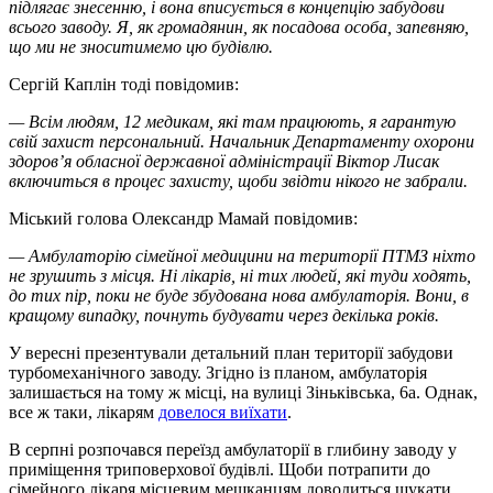
підлягає знесенню, і вона вписується в концепцію забудови
всього заводу. Я, як громадянин, як посадова особа, запевняю,
що ми не зноситимемо цю будівлю.
Сергій Каплін тоді повідомив:
— Всім людям, 12 медикам, які там працюють, я гарантую
свій захист персональний. Начальник Департаменту охорони
здоров’я обласної державної адміністрації Віктор Лисак
включиться в процес захисту, щоби звідти нікого не забрали.
Міський голова Олександр Мамай повідомив:
— Амбулаторію сімейної медицини на території ПТМЗ ніхто
не зрушить з місця. Ні лікарів, ні тих людей, які туди ходять,
до тих пір, поки не буде збудована нова амбулаторія. Вони, в
кращому випадку, почнуть будувати через декілька років.
У вересні презентували детальний план території забудови
турбомеханічного заводу. Згідно із планом, амбулаторія
залишається на тому ж місці, на вулиці Зіньківська, 6а. Однак,
все ж таки, лікарям
довелося виїхати
.
В серпні розпочався переїзд амбулаторії в глибину заводу у
приміщення триповерхової будівлі. Щоби потрапити до
сімейного лікаря місцевим мешканцям доводиться шукати