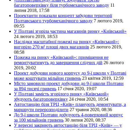
багатоповерхівку біля турбомеханічного заводу
11
липня 2018, 17:58
Проектанти показали концепт забудови території
Полтавського турбомеханічного заводу
7 лютого 2019,
09:55
У Полтаві згоріла частина магазинів ринку «Київський»
24 лютого 2019, 18:53
Наслідки масштабної пожежі на ринку «Київський»:
вигоріло 270 м² площі двох магазинів
25 лютого 2019,
08:58
Пожежа на ринку «Київський»: приміщення не
ремонтуватимуть до завершення слідчих дій
26 лютого
2019, 20:02
Проект добудови нового корпусу до 9-ї школи у Полтаві
може коштувати мільйон гривень
23 квітня 2019, 12:59
Місто замовило проект добудови до 9-ї школи Полтави
за 894 тисячі гривень
17 січня 2020, 19:07
У Полтаві замість згорілого ринку «Київський»
збудують багатоповерхівку
24 січня 2020, 10:54
Автостанцію біля ТРЦ «Київ» планують демонтувати, а
маршрути перерозподілити
27 травня 2020, 08:36
До 9-ї школи Полтави добудують 4-поверховий корпус
за 100 мільйонів гривень
30 липня 2020, 08:37
У вересні закриють автостанцію біля ТРЦ «Київ» — у