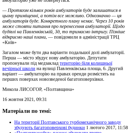
амбулаторію уже не повернуться.
— Протягом кількох років амбулаторія буде залишатися в
цьому приміщенні, а потім все можливо. Однозначно — ця
амбулаторія буде. Конкретного плану немає. Через 10 років
може стояти питання про перенесення амбулаторії. Щодо
будівлі на Павленківській, 3д, то тримаємо інтригу. Пізніше
відкриємо наші плани
, — повідомили в адміністрації ТРЦ
«Київ»
Загалом може бути два варіанти подальшої долі амбулаторії.
Перша — місто збудує нову амбулаторію. Депутати
пропонували під медзаклад
територію біля колишньої
вечірньої школи
на вулиці Павленківська площа, 6. Другий
варіант — амбулаторію на правах оренди розмістять на
перших поверхах новозведеної багатоповерхівки.
Микола ЛИСОГОР
, «Полтавщина»
16 жовтня 2021, 09:31
Матеріали по темі:
На території Полтавського турбомеханічного заводу
збудують багатоповерхові будинки
1 лютого 2017, 11:58
«Полтавтрансбуд» планує збудувати третю