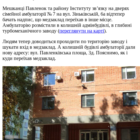
Мешканці Павленок та району Інституту зв’язку на дверях
сімейної амбулаторії № 7 на вул. Зіньківській, 6а відтепер
бачать надпис, що медзаклад переїхав в інше місце.
Амбулаторію розмістили в колишній адмінбудівлі, в глибині
турбомеханічного заводу (
переглянути на карті
).
Людям тепер доводиться проходити по територію заводу і
шукати вхід в медзаклад. А колишній будівлі амбулаторії дали
нову адресу: вул. Павленківська площа, 3д. Пояснимо, як і
куди переїхав медзаклад.