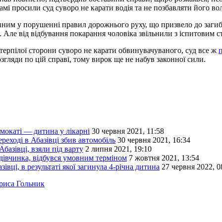
амі просили суд суворо не карати водія та не позбавляти його вол
ним у порушенні правил дорожнього руху, що призвело до загибел
. Але від відбування покарання чоловіка звільнили з іспитовим с
терпілої сторони суворо не карати обвинувачуваного, суд все ж
гляди по цій справі, тому вирок ще не набув законної сили.
амокаті — дитина у лікарні
30 червня 2021, 11:58
ереході в Абазівці збив автомобіль
30 червня 2021, 16:34
Абазівці, взяли під варту
2 липня 2021, 19:10
 дівчинка, відбувся умовним терміном
7 жовтня 2021, 13:54
ці, в результаті якої загинула 4-річна дитина
27 червня 2022, 0
риса Гольник