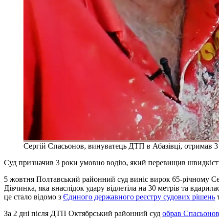
Сергій Спасьонов, винуватець ДТП в Абазівці, отримав 
Суд призначив 3 роки умовно водію, який перевищив швидкість 
5 жовтня Полтавський районний суд виніс вирок 65-річному Сер
Дівчинка, яка внаслідок удару відлетіла на 30 метрів та вдарил
це стало відомо з
Єдиного державного реєстру судових рішень
т
За 2 дні після ДТП Октябрський районний суд
обрав Спасьонов