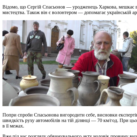
Відомо, що Сергій Спасьонов — уродженець Харкова, мешкає 
мистецтва. Також він є волонтером — допомагає українській ар
Попри спроби Спасьонова вигородити себе, висновки експертів
швидкість руху автомобілів на тій ділянці — 70 км/год. При ць
в її межах.
Вже під час розгляду обвинувального акту чоловік провину виз