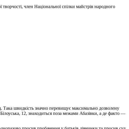
ї творчості, член Національної спілки майстрів народного
д. Така швидкість значно перевищує максимально дозволену
 Білоуська, 12, знаходиться поза межами Абазівки, а де факто —
дноразово просив пробачення у батьків дівчинки та просив суд