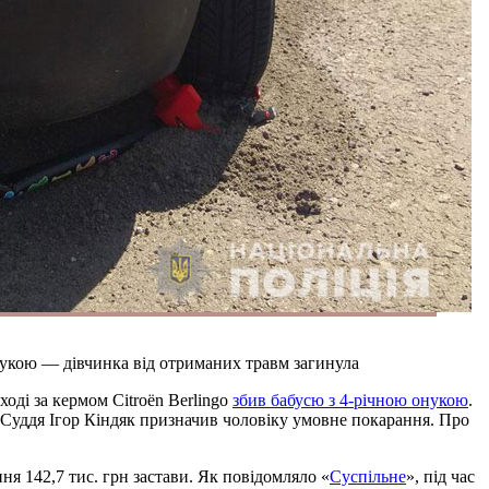
нукою — дівчинка від отриманих травм загинула
оді за кермом Citroën Berlingo
збив бабусю з 4-річною онукою
.
 Суддя Ігор Кіндяк призначив чоловіку умовне покарання. Про
я 142,7 тис. грн застави. Як повідомляло «
Суспільне
», під час