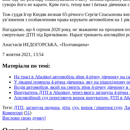
суворо його не карати. Крім того, тепер вже і батьки дівчинки с
Тож суддя Ігор Кіндяк визнав 65-річного Сергія Спасьонова вин
ув’язнення з позбавленням права керувати автомобілем на 1 рік
Нагадаємо, що 6 серпня 2020 року, не зважаючи на прохання по
смертельне ДТП під Бричківкою. Наразі тривають апеляційні роз
Анастасія НЕДОГОРСЬКА
, «Полтавщина»
7 жовтня 2021, 13:54
Матеріали по темі:
На трасі в Абазівці автомобіль збив 4-річну дівчинку на с
У лікарні померла 4-річна дівчинка, яку на пішохідному п
Водія автомобіля, який на смерть збив 4-річну дівчинку в 
Винуватець ДТП в Абазівці, через якого загинула 4-річна
Апеляційний суд переглянув вирок винуватцю ДТП в Абазів
Теги:
ДТП
,
загинула людина
,
діти
,
суд
,
вирок / рішення суду
,
Ла
Коментарі
(
51
)
Вислови свою думку!