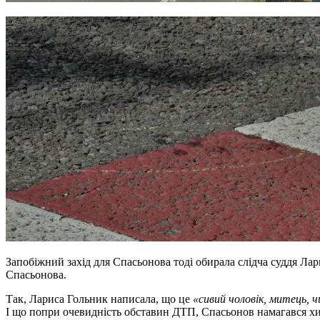
Запобіжний захід для Спасьонова тоді обирала слідча суддя Лар
Спасьонова.
Так, Лариса Гольник написала, що це
«сивий чоловік, митець, 
І що попри очевидність обставин ДТП, Спасьонов намагався хи