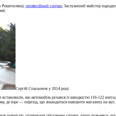
в Решетилівці,
професійний гончар
, Заслужений майстер народно
мії.
Сергій Спасьонов у 2014 році
 встановили, що автомобіль рухався із швидкістю 116-122 км/го
ому, де юре — перехід, що знаходиться навпроти магазину на вул.
нав повністю, підтвердив обставини справи, щиро розкаявся, нео