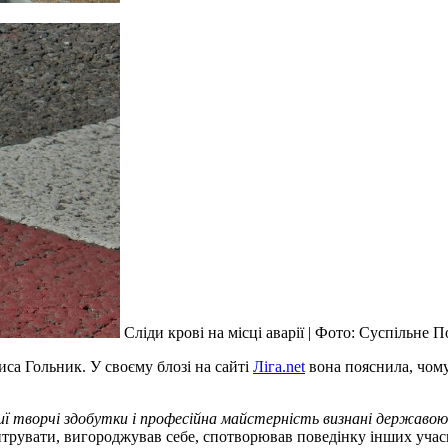
Сліди крові на місці аварії | Фото: Суспільне 
иса Гольник. У своєму блозі на сайті
Ліга.net
вона пояснила, чому
чиї творчі здобутки і професійна майстерність визнані державою,
трувати, вигороджував себе, спотворював поведінку інших учас