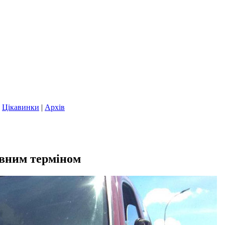
|
Цікавинки
|
Архів
овним терміном