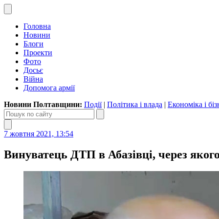
Головна
Новини
Блоги
Проекти
Фото
Досьє
Війна
Допомога армії
Новини Полтавщини:
Події
|
Політика і влада
|
Економіка і біз
7 жовтня 2021, 13:54
Винуватець ДТП в Абазівці, через якого