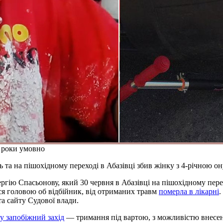
3 роки умовно
та на пішохідному переході в Абазівці збив жінку з 4-річною о
гію Спасьонову, який 30 червня в Абазівці на пішохідному перех
ася головою об відбійник, від отриманих травм
померла в лікарні
.
а сайту Судової влади.
у запобіжний захід
— тримання під вартою, з можливістю внесенн