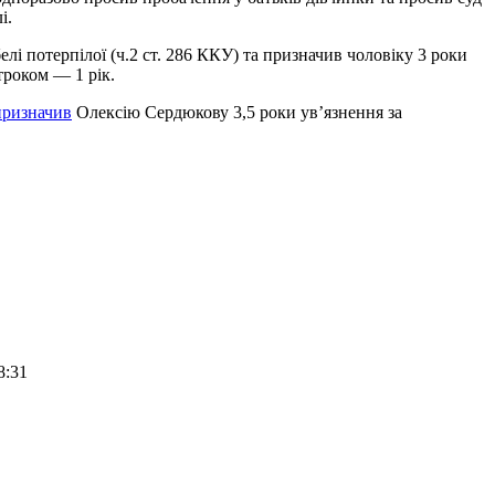
і.
і потерпілої (ч.2 ст. 286 ККУ) та призначив чоловіку 3 роки
троком — 1 рік.
призначив
Олексію Сердюкову 3,5 роки ув’язнення за
8:31