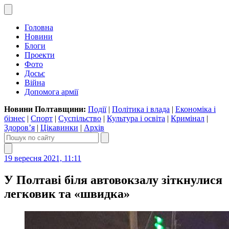
Головна
Новини
Блоги
Проекти
Фото
Досьє
Війна
Допомога армії
Новини Полтавщини:
Події
|
Політика і влада
|
Економіка і
бізнес
|
Спорт
|
Суспільство
|
Культура і освіта
|
Кримінал
|
Здоров’я
|
Цікавинки
|
Архів
19 вересня 2021, 11:11
У Полтаві біля автовокзалу зіткнулися
легковик та «швидка»