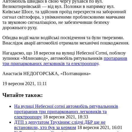
Автомобіль швидкої в свою чергу рухався по вул.
Великотирнівській — від вул. Половки в напрямку вул.
Київське Шосе, та здійснив проїзд перехрестя на заборонний
сигнал світлофора, з увімкненими проблисковими маячками
та звуковою сигналізацією, не забезпечивши безпеку
дорожнього руху.
Обидва водії мали водійські посвідчення та були тверезими.
Внаслідок аварії автомобілі отримали механічні пошкодження.
Нагадаємо, що 18 вересня на вулиці Небесної Сотні, поблизу
зупинки «Млинзавод», автомобіль рятувальників
протаранив
три припаркованих легковиків та електроопору
.
Анастасія НЕДОГОРСЬКА
, «Полтавщина»
19 вересня 2021, 11:11
Читайте також:
На вулиці Небесної сотні автомобіль рятувальників
протаранив три припаркованих легковиків та
електроопору
18 вересня 2021, 18:33
ДТП з депутатом Трухіним: слідчі ДБР ще не
встановили, хто був за кермом
18 вересня 2021, 16:01