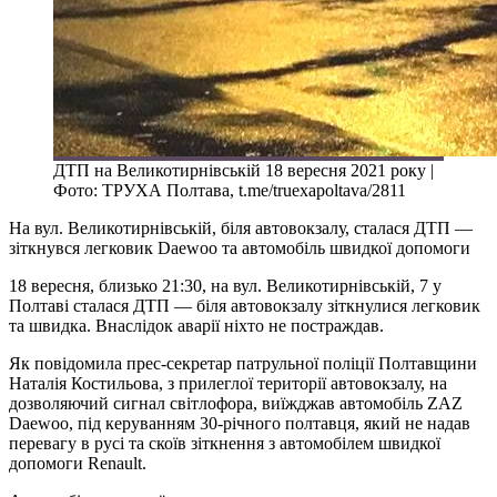
ДТП на Великотирнівській 18 вересня 2021 року |
Фото: ТРУХА Полтава, t.me/truexapoltava/2811
На вул. Великотирнівській, біля автовокзалу, сталася ДТП —
зіткнувся легковик Daewoo та автомобіль швидкої допомоги
18 вересня, близько 21:30, на вул. Великотирнівській, 7 у
Полтаві сталася ДТП — біля автовокзалу зіткнулися легковик
та швидка. Внаслідок аварії ніхто не постраждав.
Як повідомила прес-секретар патрульної поліції Полтавщини
Наталія Костильова, з прилеглої території автовокзалу, на
дозволяючий сигнал світлофора, виїжджав автомобіль ZAZ
Daewoo, під керуванням 30-річного полтавця, який не надав
перевагу в русі та скоїв зіткнення з автомобілем швидкої
допомоги Renault.