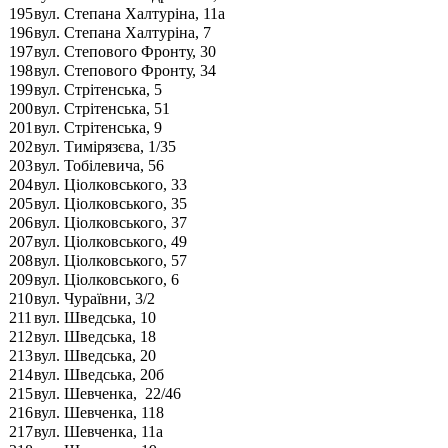
195
вул. Степана Халтуріна, 11а
196
вул. Степана Халтуріна, 7
197
вул. Степового Фронту, 30
198
вул. Степового Фронту, 34
199
вул. Стрітенська, 5
200
вул. Стрітенська, 51
201
вул. Стрітенська, 9
202
вул. Тимірязєва, 1/35
203
вул. Тобілевича, 56
204
вул. Ціолковського, 33
205
вул. Ціолковського, 35
206
вул. Ціолковського, 37
207
вул. Ціолковського, 49
208
вул. Ціолковського, 57
209
вул. Ціолковського, 6
210
вул. Чураївни, 3/2
211
вул. Шведська, 10
212
вул. Шведська, 18
213
вул. Шведська, 20
214
вул. Шведська, 20б
215
вул. Шевченка, 22/46
216
вул. Шевченка, 118
217
вул. Шевченка, 11а