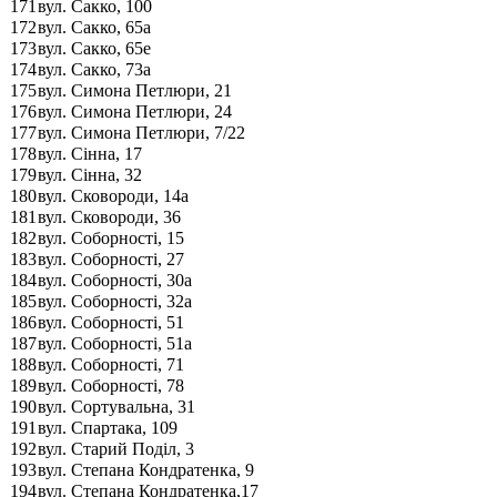
171
вул. Сакко, 100
172
вул. Сакко, 65а
173
вул. Сакко, 65е
174
вул. Сакко, 73а
175
вул. Симона Петлюри, 21
176
вул. Симона Петлюри, 24
177
вул. Симона Петлюри, 7/22
178
вул. Сінна, 17
179
вул. Сінна, 32
180
вул. Сковороди, 14а
181
вул. Сковороди, 36
182
вул. Соборності, 15
183
вул. Соборності, 27
184
вул. Соборності, 30а
185
вул. Соборності, 32а
186
вул. Соборності, 51
187
вул. Соборності, 51а
188
вул. Соборності, 71
189
вул. Соборності, 78
190
вул. Сортувальна, 31
191
вул. Спартака, 109
192
вул. Старий Поділ, 3
193
вул. Степана Кондратенка, 9
194
вул. Степана Кондратенка,17