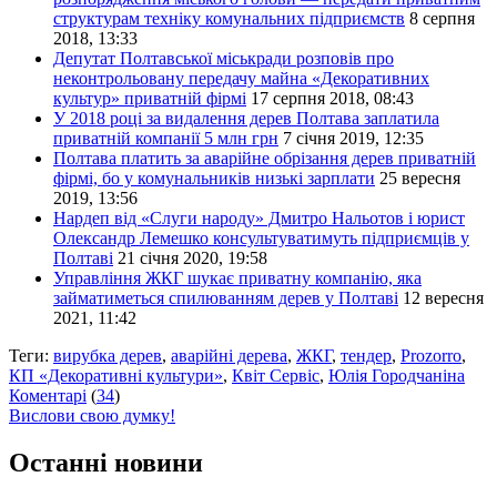
структурам техніку комунальних підприємств
8 серпня
2018, 13:33
Депутат Полтавської міськради розповів про
неконтрольовану передачу майна «Декоративних
культур» приватній фірмі
17 серпня 2018, 08:43
У 2018 році за видалення дерев Полтава заплатила
приватній компанії 5 млн грн
7 січня 2019, 12:35
Полтава платить за аварійне обрізання дерев приватній
фірмі, бо у комунальників низькі зарплати
25 вересня
2019, 13:56
Нардеп від «Слуги народу» Дмитро Нальотов і юрист
Олександр Лемешко консультуватимуть підприємців у
Полтаві
21 січня 2020, 19:58
Управління ЖКГ шукає приватну компанію, яка
займатиметься спилюванням дерев у Полтаві
12 вересня
2021, 11:42
Теги:
вирубка дерев
,
аварійні дерева
,
ЖКГ
,
тендер
,
Prozorro
,
КП «Декоративні культури»
,
Квіт Сервіс
,
Юлія Городчаніна
Коментарі
(
34
)
Вислови свою думку!
Останні новини