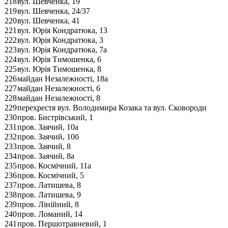
218
вул. Шевченка, 19
219
вул. Шевченка, 24/37
220
вул. Шевченка, 41
221
вул. Юрія Кондратюка, 13
222
вул. Юрія Кондратюка, 3
223
вул. Юрія Кондратюка, 7а
224
вул. Юрія Тимошенка, 6
225
вул. Юрія Тимошенка, 8
226
майдан Незалежності, 18а
227
майдан Незалежності, 6
228
майдан Незалежності, 8
229
перехрестя вул. Володимира Козака та вул. Сковороди
230
пров. Бистрівський, 1
231
пров. Заячий, 10а
232
пров. Заячий, 10б
233
пров. Заячий, 8
234
пров. Заячий, 8а
235
пров. Космічний, 11а
236
пров. Космічний, 5
237
пров. Латишева, 8
238
пров. Латишева, 9
239
пров. Лінійний, 8
240
пров. Ломаний, 14
241
пров. Першотравневий, 1