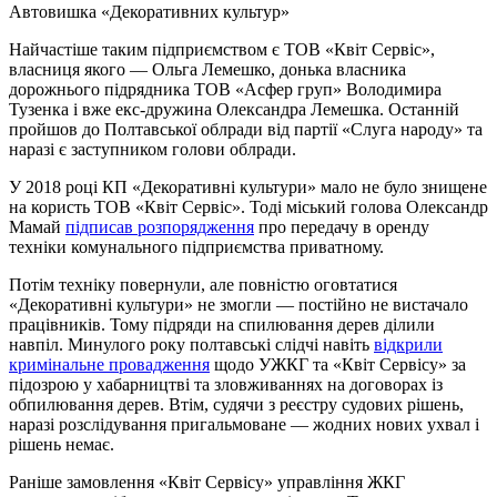
Автовишка «Декоративних культур»
Найчастіше таким підприємством є ТОВ «Квіт Сервіс»,
власниця якого — Ольга Лемешко, донька власника
дорожнього підрядника ТОВ «Асфер груп» Володимира
Тузенка і вже екс-дружина Олександра Лемешка. Останній
пройшов до Полтавської облради від партії «Слуга народу» та
наразі є заступником голови облради.
У 2018 році КП «Декоративні культури» мало не було знищене
на користь ТОВ «Квіт Сервіс». Тоді міський голова Олександр
Мамай
підписав розпорядження
про передачу в оренду
техніки комунального підприємства приватному.
Потім техніку повернули, але повністю оговтатися
«Декоративні культури» не змогли — постійно не вистачало
працівників. Тому підряди на спилювання дерев ділили
навпіл. Минулого року полтавські слідчі навіть
відкрили
кримінальне провадження
щодо УЖКГ та «Квіт Сервісу» за
підозрою у хабарництві та зловживаннях на договорах із
обпилювання дерев. Втім, судячи з реєстру судових рішень,
наразі розслідування пригальмоване — жодних нових ухвал і
рішень немає.
Раніше замовлення «Квіт Сервісу» управління ЖКГ