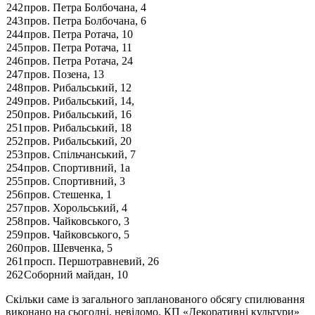
242
пров. Петра Болбочана, 4
243
пров. Петра Болбочана, 6
244
пров. Петра Ротача, 10
245
пров. Петра Ротача, 11
246
пров. Петра Ротача, 24
247
пров. Позена, 13
248
пров. Рибальський, 12
249
пров. Рибальський, 14,
250
пров. Рибальський, 16
251
пров. Рибальський, 18
252
пров. Рибальський, 20
253
пров. Спільчанський, 7
254
пров. Спортивний, 1а
255
пров. Спортивний, 3
256
пров. Стешенка, 1
257
пров. Хорольський, 4
258
пров. Чайковського, 3
259
пров. Чайковського, 5
260
пров. Шевченка, 5
261
просп. Першотравневий, 26
262
Соборний майдан, 10
Скільки саме із загального запланованого обсягу спилювання
виконано на сьогодні, невідомо. КП «Декоративні культури»