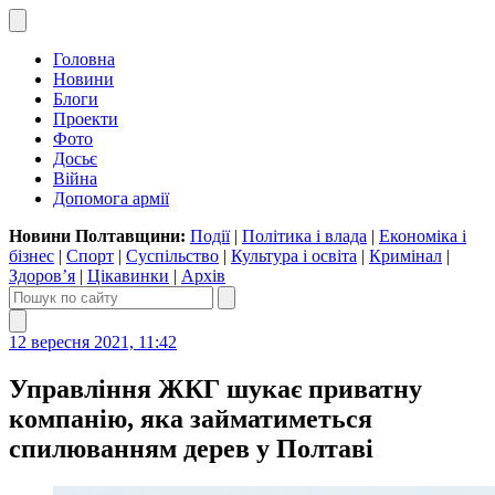
Головна
Новини
Блоги
Проекти
Фото
Досьє
Війна
Допомога армії
Новини Полтавщини:
Події
|
Політика і влада
|
Економіка і
бізнес
|
Спорт
|
Суспільство
|
Культура і освіта
|
Кримінал
|
Здоров’я
|
Цікавинки
|
Архів
12 вересня 2021, 11:42
Управління ЖКГ шукає приватну
компанію, яка займатиметься
спилюванням дерев у Полтаві