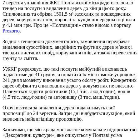
7 вересня управління ЖКГ Полтавської міськради оголосило
тендер на послуги з видалення дерев до кінця цього року.
Спилювання та обрізка 1501,5 м³ засохлих та пошкоджених
дерев, корчування пнів, порослі та кущів попередньо оцінили
у 4,1 млн грн. Про це «Полтавщині» стало відомо з порталу
Prozorro
.
Згідно з тендерною документацією, замовлення передбачає
видалення сухостійних, аварійних та фаутних дерев м’яких і
твердих листяних порід, корчування пнів, а також перевезення
ґрунту та сміття.
УЖКГ розраховує, що такі послуги майбутній виконавець
надаватиме до 31 грудня, а оплатити їх місто зможе упродовж
241 дня з моменту виконання усього обсягу робіт. Конкретних
адрес обрізки та спилювання дерев у документах не вказано.
Планується задіяти робітників (15,1 тис. люд./годин), водіїв
(4,5 тис. люд./годин) та автовишку (3 тис. маш./годин).
Охочі взятися за видалення дерев подаватимуть свої
пропозиції до 24 вересня. За три дні відбудеться аукціон, який
визначить найвигіднішу пропозицію.
Зазначимо, що міськрада має власне комунальне підприємство
«Декоративні культури», яке опікується у Полтаві усіма