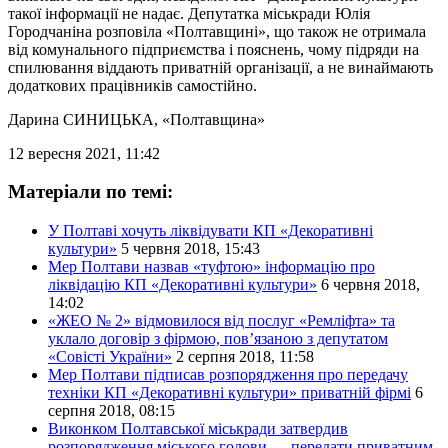
такої інформації не надає. Депутатка міськради Юлія
Городчаніна розповіла «Полтавщині», що також не отримала
від комунального підприємства і пояснень, чому підряди на
спилювання віддають приватній організації, а не винаймають
додаткових працівників самостійно.
Дарина СИНИЦЬКА
, «Полтавщина»
12 вересня 2021, 11:42
Матеріали по темі:
У Полтаві хочуть ліквідувати КП «Декоративні
культури»
5 червня 2018, 15:43
Мер Полтави назвав «туфтою» інформацію про
ліквідацію КП «Декоративні культури»
6 червня 2018,
14:02
«ЖЕО № 2» відмовилося від послуг «Ремліфта» та
уклало договір з фірмою, пов’язаною з депутатом
«Совісті України»
2 серпня 2018, 11:58
Мер Полтави підписав розпорядження про передачу
техніки КП «Декоративні культури» приватній фірмі
6
серпня 2018, 08:15
Виконком Полтавської міськради затвердив
розпорядження міського голови — передати приватним