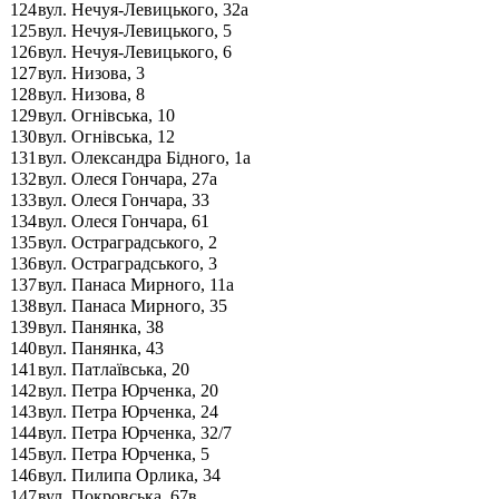
124
вул. Нечуя-Левицького, 32а
125
вул. Нечуя-Левицького, 5
126
вул. Нечуя-Левицького, 6
127
вул. Низова, 3
128
вул. Низова, 8
129
вул. Огнівська, 10
130
вул. Огнівська, 12
131
вул. Олександра Бідного, 1а
132
вул. Олеся Гончара, 27а
133
вул. Олеся Гончара, 33
134
вул. Олеся Гончара, 61
135
вул. Остраградського, 2
136
вул. Остраградського, 3
137
вул. Панаса Мирного, 11а
138
вул. Панаса Мирного, 35
139
вул. Панянка, 38
140
вул. Панянка, 43
141
вул. Патлаївська, 20
142
вул. Петра Юрченка, 20
143
вул. Петра Юрченка, 24
144
вул. Петра Юрченка, 32/7
145
вул. Петра Юрченка, 5
146
вул. Пилипа Орлика, 34
147
вул. Покровська, 67в