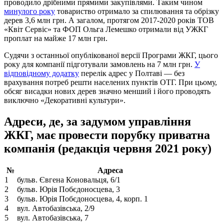
проводило дрібними прямими закупівлями. Таким чином
минулого року
товариство отримало за спилювання та обрізку
дерев 3,6 млн грн. А загалом, протягом 2017-2020 років ТОВ
«Квіт Сервіс» та ФОП Ольга Лемешко отримали від УЖКГ
проплат на майже 17 млн грн.
Судячи з останньої опублікованої версії Програми ЖКГ, цього
року для компанії підготували замовлень на 7 млн грн.
У
відповідному додатку
перелік адрес у Полтаві — без
врахування потреб решти населених пунктів ОТГ. При цьому,
обсяг висадки нових дерев значно менший і його проводять
виключно «Декоративні культури».
Адреси, де, за задумом управління
ЖКГ, має провести порубку приватна
компанія (редакція червня 2021 року)
№
Адреса
1
бульв. Євгена Коновальця, 6/1
2
бульв. Юрія Побєдоносцева, 3
3
бульв. Юрія Побєдоносцева, 4, корп. 1
4
вул. Автобазівська, 2/9
5
вул. Автобазівська, 7