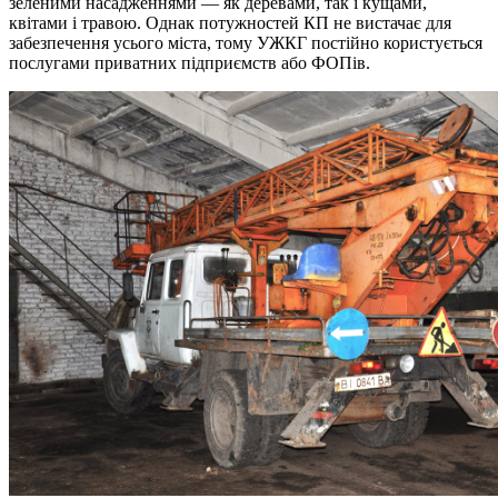
зеленими насадженнями — як деревами, так і кущами,
квітами і травою. Однак потужностей КП не вистачає для
забезпечення усього міста, тому УЖКГ постійно користується
послугами приватних підприємств або ФОПів.