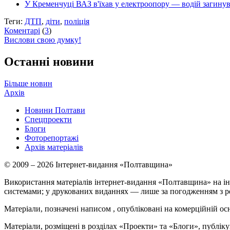
У Кременчуці ВАЗ в'їхав у електроопору — водій загину
Теги:
ДТП
,
діти
,
поліція
Коментарі
(
3
)
Вислови свою думку!
Останні новини
Більше новин
Архів
Новини Полтави
Спецпроекти
Блоги
Фоторепортажі
Архів матеріалів
© 2009 – 2026 Інтернет-видання «Полтавщина»
Використання матеріалів інтернет-видання «Полтавщина» на ін
системами; у друкованих виданнях — лише за погодженням з р
Матеріали, позначені написом
, опубліковані на комерційній ос
Матеріали, розміщені в розділах «Проекти» та «Блоги», публікую