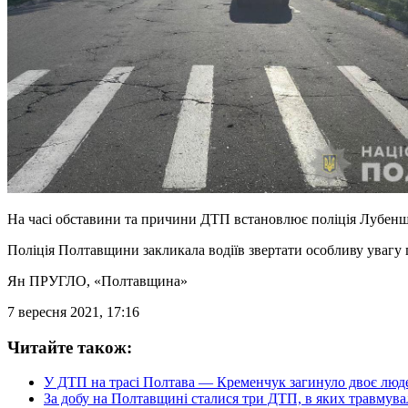
На часі обставини та причини ДТП встановлює поліція Лубен
Поліція Полтавщини закликала водіїв звертати особливу увагу п
Ян ПРУГЛО
, «Полтавщина»
7 вересня 2021, 17:16
Читайте також:
У ДТП на трасі Полтава — Кременчук загинуло двоє люд
За добу на Полтавщині сталися три ДТП, в яких травмувал