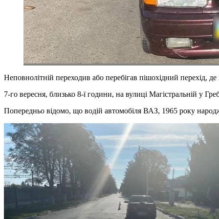
Неповнолітній переходив або перебігав пішохідний перехід, де
7-го вересня, близько 8-ї години, на вулиці Магістральній у Гр
Попередньо відомо, що водій автомобіля ВАЗ, 1965 року народж