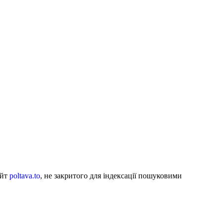
айт
poltava.to
, не закритого для індексації пошуковими