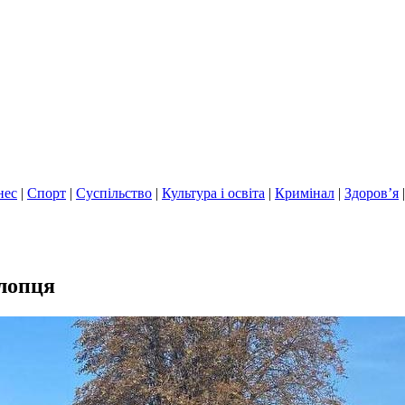
нес
|
Спорт
|
Суспільство
|
Культура і освіта
|
Кримінал
|
Здоров’я
хлопця