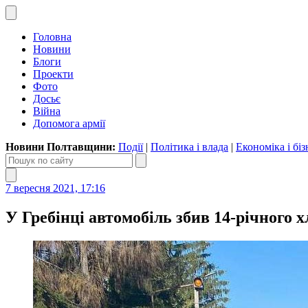
Головна
Новини
Блоги
Проекти
Фото
Досьє
Війна
Допомога армії
Новини Полтавщини:
Події
|
Політика і влада
|
Економіка і біз
7 вересня 2021, 17:16
У Гребінці автомобіль збив 14-річного 