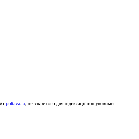
айт
poltava.to
, не закритого для індексації пошуковими