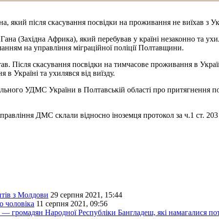
а, який після скасування посвідки на проживання не виїхав з У
на (Західна Африка), який перебував у країні незаконно та ухил
иланням на управління міграційної поліції Полтавщини.
став. Після скасування посвідки на тимчасове проживання в Украї
 в Україні та ухилявся від виїзду.
нального УДМС України в Полтавській області про притягнення п
правління ДМС склали відносно іноземця протокол за ч.1 ст. 2
нтів з Молдови
29 серпня 2021, 15:44
о чоловіка
11 серпня 2021, 09:56
в — громадян Народної Республіки Бангладеш, які намагалися п