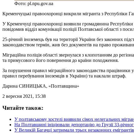
Фото: pl.npu.gov.ua
Кременчуцькі правоохоронці викрили мігранта з Республіки Ган
У Кременчуці правоохоронці виявили громадянина Республіки Га
повідомив відділ комунікації поліції Полтавської області з пос
25-річний іноземець був на території України без законних під
законодавством термін, жив без документів на право проживання
Міграційна поліція області звернулася з клопотанням до регіо
та примусового його повернення до країни походження.
За порушення правил міграційного законодавства працівники у
правил перебування іноземців в України) та наклали штраф.
Дарина СИНИЦЬКА
, «Полтавщина»
2 вересня 2021, 15:38
Читайте також:
У полтавському хостелі виявили сімох нелегальних мігра
На Полтавщині ініціювали депортацію до Грузії 33-річног
У Великій Багачці затримали трьох незаконних емігранті