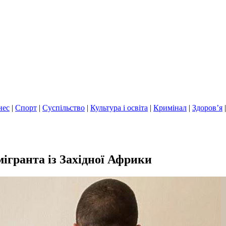
нес
|
Спорт
|
Суспільство
|
Культура і освіта
|
Кримінал
|
Здоров’я
ігранта із Західної Африки