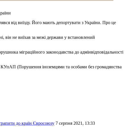
країни
явся від виїзду. Його мають депортувати з України. Про це
ні, він не виїхав за межі держави у встановлений
орушника міграційного законодавства до адмінвідповідальності
03 КУпАП (Порушення іноземцями та особами без громадянства
отрапити до країн Євросоюзу
7 серпня 2021, 13:33