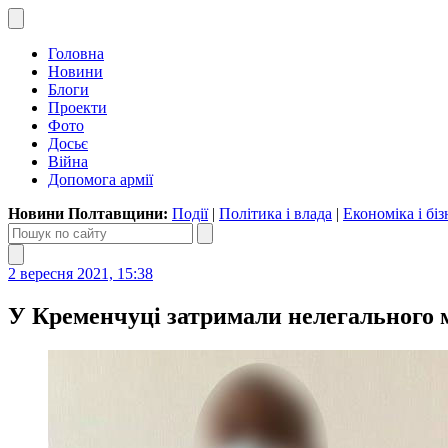
Головна
Новини
Блоги
Проекти
Фото
Досьє
Війна
Допомога армії
Новини Полтавщини:
Події
|
Політика і влада
|
Економіка і біз
2 вересня 2021, 15:38
У Кременчуці затримали нелегального м