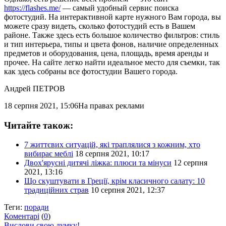
https://flashes.me/
— самый удобный сервис поиска
фотостудий. На интерактивной карте нужного Вам города, вы
можете сразу видеть, сколько фотостудий есть в Вашем
районе. Также здесь есть большое количество фильтров: стиль
и тип интерьера, типы и цвета фонов, наличие определенных
предметов и оборудования, цена, площадь, время аренды и
прочее. На сайте легко найти идеальное место для съемки, так
как здесь собраны все фотостудии Вашего города.
Андрей ПЕТРОВ
18 серпня 2021, 15:06
На правах реклами
Читайте також:
7 життєвих ситуацій, які траплялися з кожним, хто
вибирає меблі
18 серпня 2021, 10:17
Двох'ярусні дитячі ліжка: плюси та мінуси
12 серпня
2021, 13:16
Що скуштувати в Греції, крім класичного салату: 10
традиційних страв
10 серпня 2021, 12:37
Теги:
поради
Коментарі
(
0
)
Вислови свою думку!