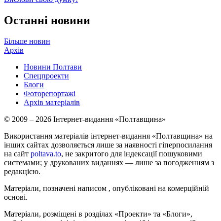
Останні новини
Більше новин
Архів
Новини Полтави
Спецпроекти
Блоги
Фоторепортажі
Архів матеріалів
© 2009 – 2026 Інтернет-видання «Полтавщина»
Використання матеріалів інтернет-видання «Полтавщина» на
інших сайтах дозволяється лише за наявності гіперпосилання
на сайт
poltava.to
, не закритого для індексації пошуковими
системами; у друкованих виданнях — лише за погодженням з
редакцією.
Матеріали, позначені написом
, опубліковані на комерційній
основі.
Матеріали, розміщені в розділах «Проекти» та «Блоги»,