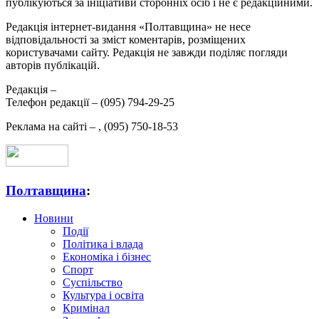
публікуються за ініціативи сторонніх осіб і не є редакційними.
Редакція інтернет-видання «Полтавщина» не несе
відповідальності за зміст коментарів, розміщених
користувачами сайту. Редакція не завжди поділяє погляди
авторів публікацій.
Редакція –
Телефон редакції –
(095) 794-29-25
Реклама на сайті –
,
(095) 750-18-53
Полтавщина
:
Новини
Події
Політика і влада
Економіка і бізнес
Спорт
Суспільство
Культура і освіта
Кримінал