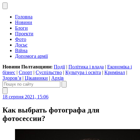
Головна
Новини
Блоги
Проекти
Фото
Досьє
Війна
Допомога армії
Новини Полтавщини:
Події
|
Політика і влада
|
Економіка і
бізнес
|
Спорт
|
Суспільство
|
Культура і освіта
|
Кримінал
|
Здоров’я
|
Цікавинки
|
Архів
18 серпня 2021, 15:06
Как выбрать фотографа для
фотосессии?