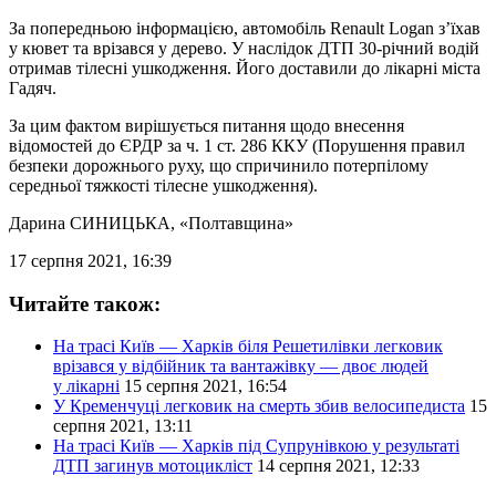
За попередньою інформацією, автомобіль Renault Logan з’їхав
у кювет та врізався у дерево. У наслідок ДТП 30-річний водій
отримав тілесні ушкодження. Його доставили до лікарні міста
Гадяч.
За цим фактом вирішується питання щодо внесення
відомостей до ЄРДР за ч. 1 ст. 286 ККУ (Порушення правил
безпеки дорожнього руху, що спричинило потерпілому
середньої тяжкості тілесне ушкодження).
Дарина СИНИЦЬКА
, «Полтавщина»
17 серпня 2021, 16:39
Читайте також:
На трасі Київ — Харків біля Решетилівки легковик
врізався у відбійник та вантажівку — двоє людей
у лікарні
15 серпня 2021, 16:54
У Кременчуці легковик на смерть збив велосипедиста
15
серпня 2021, 13:11
На трасі Київ — Харків під Супрунівкою у результаті
ДТП загинув мотоцикліст
14 серпня 2021, 12:33