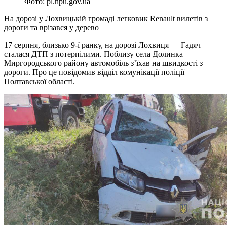
Фото: pl.npu.gov.ua
На дорозі у Лохвицькій громаді легковик Renault вилетів з
дороги та врізався у дерево
17 серпня, близько 9-ї ранку, на дорозі Лохвиця — Гадяч
сталася ДТП з потерпілими. Поблизу села Долинка
Миргородського району автомобіль з’їхав на швидкості з
дороги. Про це повідомив відділ комунікації поліції
Полтавської області.