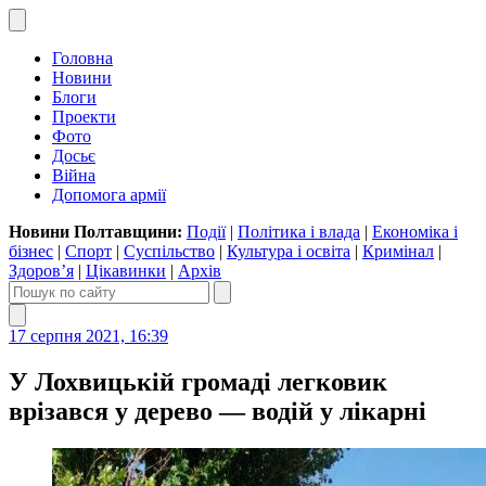
Головна
Новини
Блоги
Проекти
Фото
Досьє
Війна
Допомога армії
Новини Полтавщини:
Події
|
Політика і влада
|
Економіка і
бізнес
|
Спорт
|
Суспільство
|
Культура і освіта
|
Кримінал
|
Здоров’я
|
Цікавинки
|
Архів
17 серпня 2021, 16:39
У Лохвицькій громаді легковик
врізався у дерево — водій у лікарні