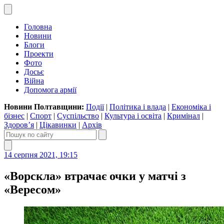
Головна
Новини
Блоги
Проекти
Фото
Досьє
Війна
Допомога армії
Новини Полтавщини:
Події
|
Політика і влада
|
Економіка і
бізнес
|
Спорт
|
Суспільство
|
Культура і освіта
|
Кримінал
|
Здоров’я
|
Цікавинки
|
Архів
14 серпня 2021, 19:15
«Ворскла» втрачає очки у матчі з
«Вересом»