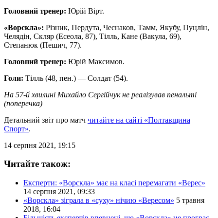
Головний тренер:
Юрій Вірт.
«Ворскла»:
Різник, Пердута, Чеснаков, Тамм, Якубу, Пуцлін,
Челядін, Скляр (Есеола, 87), Тілль, Кане (Вакула, 69),
Степанюк (Пешич, 77).
Головний тренер:
Юрій Максимов.
Голи:
Тілль (48, пен.) — Солдат (54).
На 57-й хвилині Михайло Сергійчук не реалізував пенальті
(поперечка)
Детальний звіт про матч
читайте на сайті «Полтавщина
Спорт»
.
14 серпня 2021, 19:15
Читайте також:
Експерти: «Ворскла» має на класі перемагати «Верес»
14 серпня 2021, 09:33
«Ворскла» зіграла в «суху» нічию «Вересом»
5 травня
2018, 16:04
Більшість експертів впевнені, що «Ворскла» не програє