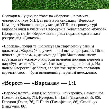
Сьогодні в Луцьку полтавська «Ворскла», в рамках
четвертого туру УПЛ, зіграла з рівненським «Вересом».
Команда з Рівного повернулася до УПЛ і в першому турі
відібрала очки в учасника Єврокубків, ковалівського «колоса».
Щоправда, потім «Верес» зазнав двох поразок, одна з яких —
розгром від «Динамо».
«Ворскла», попри те, що зіпсувала старт сезону раннім
вильотом з Єврокубків, у чемпіонаті ще не програвала. Після
нічиєї з «дніпром-1», де команда Юрія Максимова знову
втратила два «своїх» очки, були впевнені домашні перемоги
над «Рухом» та «Львовом». І от сьогодні перший виїзд. На
папері «Ворскла» фаворит, але знаючи здатність полтавців
втрачати своє — бути впевненим у перемозі неможливо.
«Верес» — «Ворскла» — 1:1
«Верес»:
Когут, Солдат, Мірошник, Гончаренко, Немчанінов,
Полюлях (Кльоц, 71), Кучеров, Є. Пасіч (Дахновський, 86),
Гегедош (Гечев, 76), Г. Пасіч (Тимофієнко, 86), Сергійчук
(Гайдучик, 86).