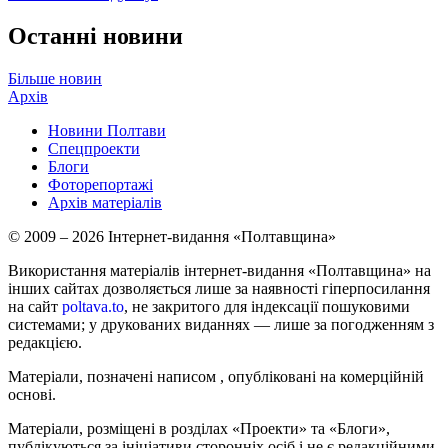
Останні новини
Більше новин
Архів
Новини Полтави
Спецпроекти
Блоги
Фоторепортажі
Архів матеріалів
© 2009 – 2026 Інтернет-видання «Полтавщина»
Використання матеріалів інтернет-видання «Полтавщина» на
інших сайтах дозволяється лише за наявності гіперпосилання
на сайт
poltava.to
, не закритого для індексації пошуковими
системами; у друкованих виданнях — лише за погодженням з
редакцією.
Матеріали, позначені написом
, опубліковані на комерційній
основі.
Матеріали, розміщені в розділах «Проекти» та «Блоги»,
публікуються за ініціативи сторонніх осіб і не є редакційними.