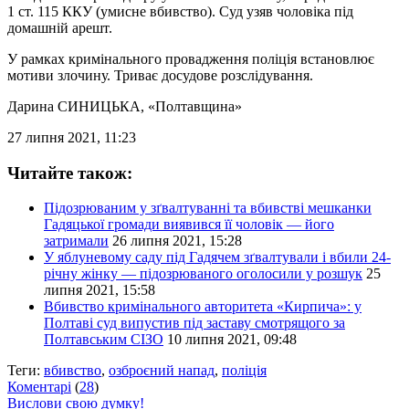
1 ст. 115 ККУ (умисне вбивство). Суд узяв чоловіка під
домашній арешт.
У рамках кримінального провадження поліція встановлює
мотиви злочину. Триває досудове розслідування.
Дарина СИНИЦЬКА
, «Полтавщина»
27 липня 2021, 11:23
Читайте також:
Підозрюваним у зґвалтуванні та вбивстві мешканки
Гадяцької громади виявився її чоловік — його
затримали
26 липня 2021, 15:28
У яблуневому саду під Гадячем зґвалтували і вбили 24-
річну жінку — підозрюваного оголосили у розшук
25
липня 2021, 15:58
Вбивство кримінального авторитета «Кирпича»: у
Полтаві суд випустив під заставу смотрящого за
Полтавським СІЗО
10 липня 2021, 09:48
Теги:
вбивство
,
озброєний напад
,
поліція
Коментарі
(
28
)
Вислови свою думку!