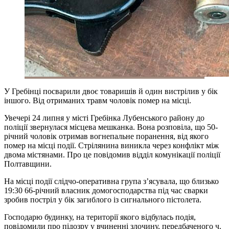
У Гребінці посварили двоє товаришів й один вистрілив у бік
іншого. Від отриманих травм чоловік помер на місці.
Увечері 24 липня у місті Гребінка Лубенського району до
поліції звернулася місцева мешканка. Вона розповіла, що 50-
річний чоловік отримав вогнепальне поранення, від якого
помер на місці події. Стрілянина виникла через конфлікт між
двома містянами. Про це повідомив відділ комунікації поліції
Полтавщини.
На місці події слідчо-оперативна група з’ясувала, що близько
19:30 66-річний власник домогосподарства під час сварки
зробив постріл у бік загиблого із сигнального пістолета.
Господарю будинку, на території якого відбулась подія,
повідомили про підозру у вчиненні злочину, передбаченого ч.