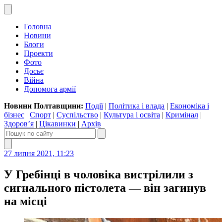
Головна
Новини
Блоги
Проекти
Фото
Досьє
Війна
Допомога армії
Новини Полтавщини:
Події
|
Політика і влада
|
Економіка і
бізнес
|
Спорт
|
Суспільство
|
Культура і освіта
|
Кримінал
|
Здоров’я
|
Цікавинки
|
Архів
27 липня 2021, 11:23
У Гребінці в чоловіка вистрілили з
сигнального пістолета — він загинув
на місці