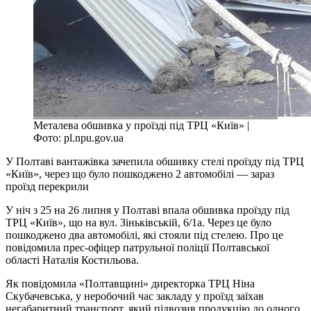
Металева обшивка у проїзді під ТРЦ «Київ» |
Фото: pl.npu.gov.ua
У Полтаві вантажівка зачепила обшивку стелі проїзду під ТРЦ
«Київ», через що було пошкоджено 2 автомобілі — зараз
проїзд перекрили
У ніч з 25 на 26 липня у Полтаві впала обшивка проїзду під
ТРЦ «Київ», що на вул. Зіньківській, 6/1а. Через це було
пошкоджено два автомобілі, які стояли під стелею. Про це
повідомила прес-офіцер патрульної поліції Полтавської
області Наталія Костильова.
Як повідомила «Полтавщині» директорка ТРЦ Ніна
Скубачевська, у неробочий час закладу у проїзд заїхав
негабаритний транспорт, який підвозив продукцію до одного