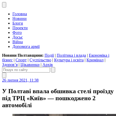
Головна
Новини
Блоги
Проекти
Фото
Досьє
Війна
Допомога армії
Новини Полтавщини:
Події
|
Політика і влада
|
Економіка і
бізнес
|
Спорт
|
Суспільство
|
Культура і освіта
|
Кримінал
|
Здоров’я
|
Цікавинки
|
Архів
26 липня 2021, 11:38
У Полтаві впала обшивка стелі проїзду
під ТРЦ «Київ» — пошкоджено 2
автомобілі