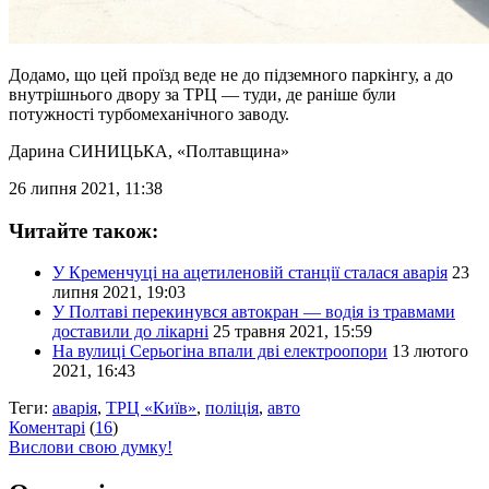
Додамо, що цей проїзд веде не до підземного паркінгу, а до
внутрішнього двору за ТРЦ — туди, де раніше були
потужності турбомеханічного заводу.
Дарина СИНИЦЬКА
, «Полтавщина»
26 липня 2021, 11:38
Читайте також:
У Кременчуці на ацетиленовій станції сталася аварія
23
липня 2021, 19:03
У Полтаві перекинувся автокран — водія із травмами
доставили до лікарні
25 травня 2021, 15:59
На вулиці Серьогіна впали дві електроопори
13 лютого
2021, 16:43
Теги:
аварія
,
ТРЦ «Київ»
,
поліція
,
авто
Коментарі
(
16
)
Вислови свою думку!