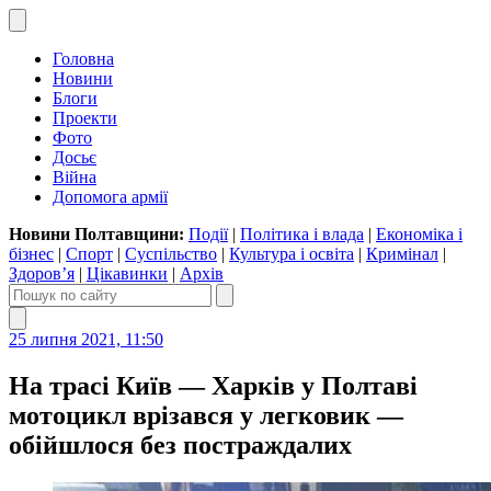
Головна
Новини
Блоги
Проекти
Фото
Досьє
Війна
Допомога армії
Новини Полтавщини:
Події
|
Політика і влада
|
Економіка і
бізнес
|
Спорт
|
Суспільство
|
Культура і освіта
|
Кримінал
|
Здоров’я
|
Цікавинки
|
Архів
25 липня 2021, 11:50
На трасі Київ — Харків у Полтаві
мотоцикл врізався у легковик —
обійшлося без постраждалих