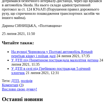
дотримався безпечного інтервалу-дистанції, через що врізався
в автомобіль Skoda. На нього склади адміністративний
протокол за ст. 124 КУпАП (Порушення правил дорожнього
руху, що спричинило пошкодження транспортних засобів чи
іншого майна).
Дарина СИНИЦЬКА
, «Полтавщина»
25 липня 2021, 11:50
Читайте також:
На вулиці Чорновола у Полтаві автомобіль Renault
переїхав кішку і поїхав далі
24 липня 2021, 17:35
У ДТП під Пирятином постраждала малолітня дитина
24
липня 2021, 11:35
У ДТП в селі під Гребінкою постраждав 5-річний
хлопчик
21 липня 2021, 12:31
Теги:
ДТП
,
поліція
Коментарі
(
3
)
Вислови свою думку!
Останні новини