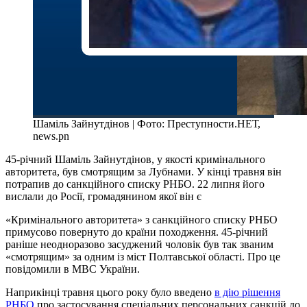
Шаміль Зайнутдінов | Фото: Преступности.НЕТ,
news.pn
45-річний Шаміль Зайнутдінов, у якості кримінального
авторитета, був смотрящим за Лубнами. У кінці травня він
потрапив до санкційного списку РНБО. 22 липня його
вислали до Росії, громадянином якої він є
«Кримінального авторитета» з санкційного списку РНБО
примусово повернуто до країни походження. 45-річний
раніше неодноразово засуджений чоловік був так званим
«смотрящим» за одним із міст Полтавської області. Про це
повідомили в МВС України.
Наприкінці травня цього року було введено
в дію рішення
РНБО
про застосування спеціальних персональних санкцій до