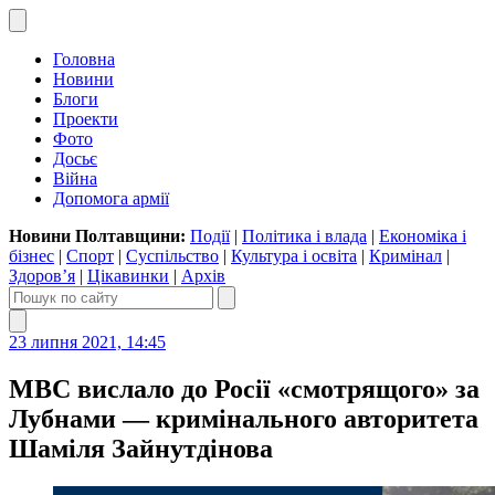
Головна
Новини
Блоги
Проекти
Фото
Досьє
Війна
Допомога армії
Новини Полтавщини:
Події
|
Політика і влада
|
Економіка і
бізнес
|
Спорт
|
Суспільство
|
Культура і освіта
|
Кримінал
|
Здоров’я
|
Цікавинки
|
Архів
23 липня 2021, 14:45
МВС вислало до Росії «смотрящого» за
Лубнами — кримінального авторитета
Шаміля Зайнутдінова