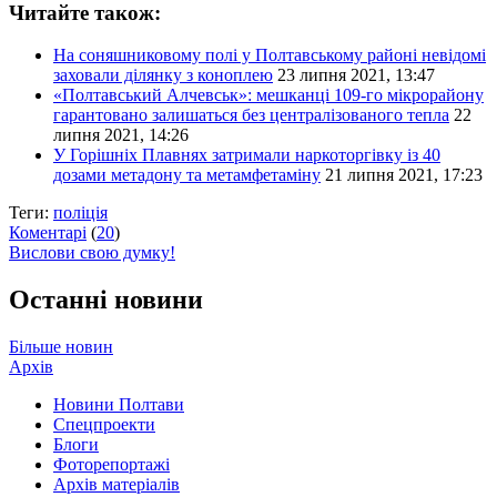
Читайте також:
На соняшниковому полі у Полтавському районі невідомі
заховали ділянку з коноплею
23 липня 2021, 13:47
«Полтавський Алчевськ»: мешканці 109-го мікрорайону
гарантовано залишаться без централізованого тепла
22
липня 2021, 14:26
У Горішніх Плавнях затримали наркоторгівку із 40
дозами метадону та метамфетаміну
21 липня 2021, 17:23
Теги:
поліція
Коментарі
(
20
)
Вислови свою думку!
Останні новини
Більше новин
Архів
Новини Полтави
Спецпроекти
Блоги
Фоторепортажі
Архів матеріалів