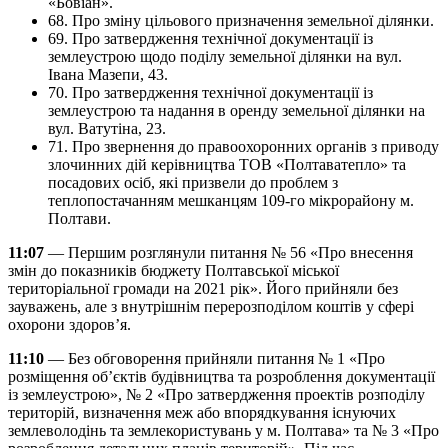
«Бовіан».
68. Про зміну цільового призначення земельної ділянки.
69. Про затвердження технічної документації із
землеустрою щодо поділу земельної ділянки на вул.
Івана Мазепи, 43.
70. Про затвердження технічної документації із
землеустрою та надання в оренду земельної ділянки на
вул. Ватутіна, 23.
71. Про звернення до правоохоронних органів з приводу
злочинних дій керівництва ТОВ «Полтаватепло» та
посадових осіб, які призвели до проблем з
теплопостачанням мешканцям 109-го мікрорайону м.
Полтави.
11:07
— Першим розглянули питання № 56 «Про внесення
змін до показників бюджету Полтавської міської
територіальної громади на 2021 рік». Його прийняли без
зауважень, але з внутрішнім перерозподілом коштів у сфері
охорони здоров’я.
11:10
— Без обговорення прийняли питання № 1 «Про
розміщення об’єктів будівництва та розроблення документації
із землеустрою», № 2 «Про затвердження проектів розподілу
територій, визначення меж або впорядкування існуючих
землеволодінь та землекористувань у м. Полтава» та № 3 «Про