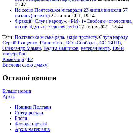
09:47
На сесію Полтавської міськради 23 липня винесли 57
питань (перелік)
22 липня 2021, 19:14
Фракції «Слуга народу», «РМ» і «Свободи» оголосили,
що не підуть на чергову сесію
22 липня 2021, 18:44
Теги:
Полтавська міська рада
,
акція протесту
,
Слуга народу
,
Сергій Іващенко
,
Рідне місто
,
ВО «Свобода»
,
ЄС (БПП)
,
Олександр Мамай
,
Вадим Ямщиков
,
ветеранцентр
,
109-й
мікрорайон
Коментарі
(
46
)
Вислови свою думку!
Останні новини
Більше новин
Архів
Новини Полтави
Спецпроекти
Блоги
Фоторепортажі
Архів матеріалів