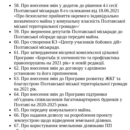
58. Про внесення змін у додаток до рішення 4-ї сесії
Полтавської міськради 8-го скликання від 18.06.2021
«Про безоплатне прийняття окремого індивідуально
визначеного майна у комунальну власність Полтавської
міської територіальної громади»/
59. Про звернення депутатів Полтавської міськради до
Полтавської облради щодо передачі майна.
60. Про створення КЗ «Центр учасників бойових дій»
Полтавської міськради.
61. Про затвердження місцевої комплексної цільової
Програми «Боротьба зі злочинністю та профілактика
правопорушень на 2021 рік» в новій редакції.
62. Про внесення змін до договору з архівною
установою та його припинення.
63. Про внесення змін до Програми розвитку ЖКГ та
благоустрою Полтавської міської територіальної громади
на 2021 рік.
64. Про внесення змін до Програми підтримки
об’єднань співвласників багатоквартирних будинків у
Полтаві на 2020-2025 роки.
65. Про передачу комунального майна.
66. Про надання дозволу на розроблення проекту
землеустрою щодо відведення земельної ділянки.
67. Про користування земельними ділянками ПП