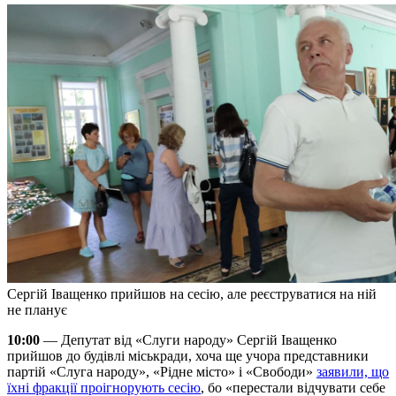
Сергій Іващенко прийшов на сесію, але реєструватися на ній
не планує
10:00
— Депутат від «Слуги народу» Сергій Іващенко
прийшов до будівлі міськради, хоча ще учора представники
партій «Слуга народу», «Рідне місто» і «Свободи»
заявили, що
їхні фракції проігнорують сесію
, бо «перестали відчувати себе