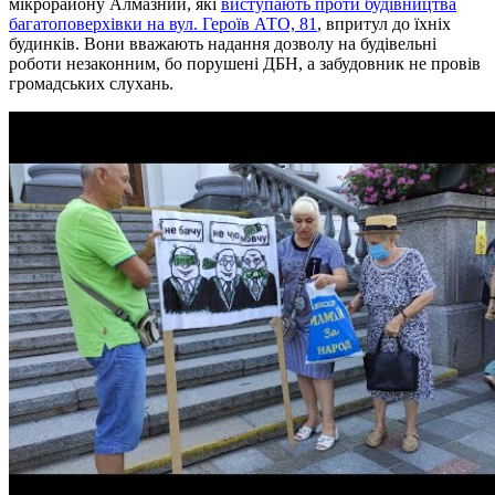
мікрорайону Алмазний, які
виступають проти будівництва
багатоповерхівки на вул. Героїв АТО, 81
, впритул до їхніх
будинків. Вони вважають надання дозволу на будівельні
роботи незаконним, бо порушені ДБН, а забудовник не провів
громадських слухань.