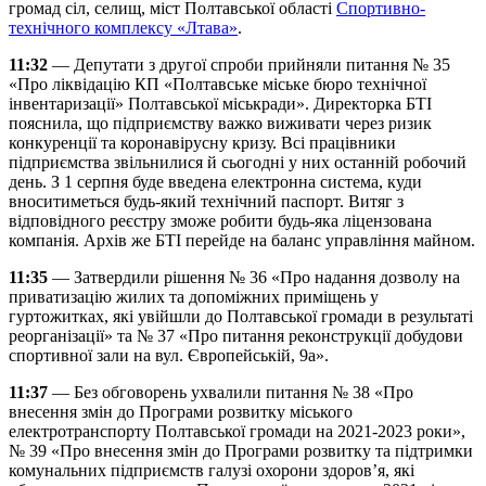
громад сіл, селищ, міст Полтавської області
Спортивно-
технічного комплексу «Лтава»
.
11:32
— Депутати з другої спроби прийняли питання № 35
«Про ліквідацію КП «Полтавське міське бюро технічної
інвентаризації» Полтавської міськради». Директорка БТІ
пояснила, що підприємству важко виживати через ризик
конкуренції та коронавірусну кризу. Всі працівники
підприємства звільнилися й сьогодні у них останній робочий
день. З 1 серпня буде введена електронна система, куди
вноситиметься будь-який технічний паспорт. Витяг з
відповідного реєстру зможе робити будь-яка ліцензована
компанія. Архів же БТІ перейде на баланс управління майном.
11:35
— Затвердили рішення № 36 «Про надання дозволу на
приватизацію жилих та допоміжних приміщень у
гуртожитках, які увійшли до Полтавської громади в результаті
реорганізації» та № 37 «Про питання реконструкції добудови
спортивної зали на вул. Європейській, 9а».
11:37
— Без обговорень ухвалили питання № 38 «Про
внесення змін до Програми розвитку міського
електротранспорту Полтавської громади на 2021-2023 роки»,
№ 39 «Про внесення змін до Програми розвитку та підтримки
комунальних підприємств галузі охорони здоров’я, які