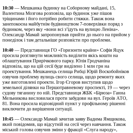
10:30
— Мешканка будинку на Соборному майдані, 15,
Валентина Мозгова розповіла, що будинок уже пішов
тріщинами і його потрібно робити стяжки. Також вона
занепокоєна майбутнім будівництвом 7-поверхівки поряд з
будинком, через яку «вони всі з’їдуть на вулицю Леніна».
Олександр Мамай запропонував прийти до нього на прийом у
понеділок і там детальніше розповісти про проблеми.
10:40
— Представниця ГО «Горизонти країни» Софія Яцук
просила розглянути можливість виділити якісь кошти на
облаштування Прирічкового парку. Юлія Гродчаніна
відповіла, що на цій сесії буде виділено 1 млн грн на
проектування. Мешканець селища Рибці Юрій Воскобойніков
озвучив проблему вулиць свого селища, щодо ремонту яких
уже виготовлені проекти. Ігор Єгоров виступив щодо
земельної ділянки на Першотравневому проспекті, 19 — через
судову тяганину по ній. Представниця ЖБК «Бірюза» Ганна
Мельникова висловилася проти забудови на вул. Героїв АТО,
81. Вона просила відповідний пункт у профільному рішенні
виключити до вирішення ситуації.
10:45
— Олександр Мамай зачитав заяву Вадима Ямщикова,
який повідомив, що відсутній на сесії через навчання. Також
міський голова озвучив зміни у фракції «Слуга народу»,