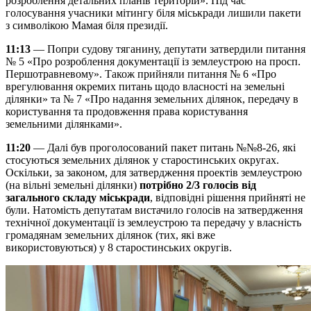
розроблення детальних планів територій». Під час
голосування учасники мітингу біля міськради лишили пакети
з символікою Мамая біля президії.
11:13
— Попри судову тяганину, депутати затвердили питання
№ 5 «Про розроблення документації із землеустрою на просп.
Першотравневому». Також прийняли питання № 6 «Про
врегулювання окремих питань щодо власності на земельні
ділянки» та № 7 «Про надання земельних ділянок, передачу в
користування та продовження права користування
земельними ділянками».
11:20
— Далі був проголосований пакет питань №№8-26, які
стосуються земельних ділянок у старостинських округах.
Оскільки, за законом, для затвердження проектів землеустрою
(на вільні земельні ділянки)
потрібно 2/3 голосів від
загального складу міськради
, відповідні рішення прийняті не
були. Натомість депутатам вистачило голосів на затвердження
технічної документації із землеустрою та передачу у власність
громадянам земельних ділянок (тих, які вже
використовуються) у 8 старостинських округів.