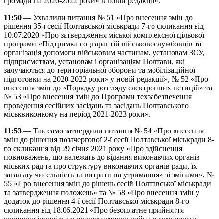
громади на 2020-2022 роки» в новій редакції».
11:50
— Ухвалили питання № 51 «Про внесення змін до
рішення 35-ї сесії Полтавської міськради 7-го скликання від
10.07.2020 «Про затвердження міської комплексної цільової
програми «Підтримка соцгарантій військовослужбовців та
організація допомоги військовим частинам, установам ЗСУ,
підприємствам, установам і організаціям Полтави, які
залучаються до територіальної оборони та мобілізаційної
підготовки на 2020-2022 роки» у новій редакції», № 52 «Про
внесення змін до «Порядку розгляду електронних петицій» та
№ 53 «Про внесення змін до Програми техзабезпечення
проведення сесійних засідань та засідань Полтавського
міськвиконкому на період 2021-2023 роки».
11:53
— Так само затвердили питання № 54 «Про внесення
змін до рішення позачергової 2-ї сесії Полтавської міськради 8-
го скликання від 29 січня 2021 року «Про здійснення
повноважень, що належать до відання виконавчих органів
міських рад та про структуру виконавчих органів ради, їх
загальну чисельність та витрати на утримання» зі змінами», №
55 «Про внесення змін до рішень сесій Полтавської міськради
та затвердження положень» та № 58 «Про внесення змін у
додаток до рішення 4-ї сесії Полтавської міськради 8-го
скликання від 18.06.2021 «Про безоплатне прийняття
окремого індивідуально визначеного майна у комунальну