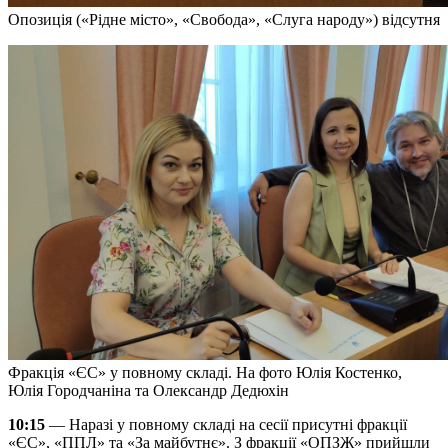
Опозиція («Рідне місто», «Свобода», «Слуга народу») відсутня
Фракція «ЄС» у повному складі. На фото Юлія Костенко,
Юлія Городчаніна та Олександр Дедюхін
10:15
— Наразі у повному складі на сесії присутні фракції
«ЄС», «ППЛ» та «За майбутнє». З фракції «ОПЗЖ» прийшли