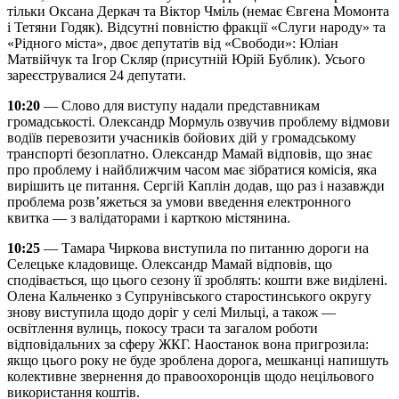
тільки Оксана Деркач та Віктор Чміль (немає Євгена Момонта
і Тетяни Годяк). Відсутні повністю фракції «Слуги народу» та
«Рідного міста», двоє депутатів від «Свободи»: Юліан
Матвійчук та Ігор Скляр (присутній Юрій Бублик). Усього
зареєструвалися 24 депутати.
10:20
— Слово для виступу надали представникам
громадськості. Олександр Мормуль озвучив проблему відмови
водіїв перевозити учасників бойових дій у громадському
транспорті безоплатно. Олександр Мамай відповів, що знає
про проблему і найближчим часом має зібратися комісія, яка
вирішить це питання. Сергій Каплін додав, що раз і назавжди
проблема розв’яжеться за умови введення електронного
квитка — з валідаторами і карткою містянина.
10:25
— Тамара Чиркова виступила по питанню дороги на
Селецьке кладовище. Олександр Мамай відповів, що
сподівається, що цього сезону її зроблять: кошти вже виділені.
Олена Кальченко з Супрунівського старостинського округу
знову виступила щодо доріг у селі Мильці, а також —
освітлення вулиць, покосу траси та загалом роботи
відповідальних за сферу ЖКГ. Наостанок вона пригрозила:
якщо цього року не буде зроблена дорога, мешканці напишуть
колективне звернення до правоохоронців щодо нецільового
використання коштів.