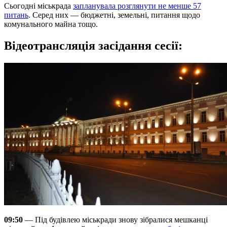
Сьогодні міськрада
запланувала розглянути не менше 57
питань
. Серед них — бюджетні, земельні, питання щодо
комунального майна тощо.
Відеотрансляція засідання сесії:
09:50
— Під будівлею міськради знову зібралися мешканці