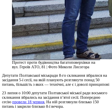
Протест проти будівництва багатоповерхівки на
вул. Героїв АТО, 81 | Фото Миколи Лисогора
Депутати Полтавської міськради 8-го скликання зібралися на
засідання 5-ї сесії, на якій планують розглянути понад 50
питань, більшість з яких — технічні, але є і доволі принципові
23 липня о 10:00 депутати Полтавської міської ради восьмого
скликання зібрались на засідання п’ятої сесії. Попередню
сесію
провели 18 червня
, На ній розглянули близько 150
питань і закрили близько 8-ї вечора.