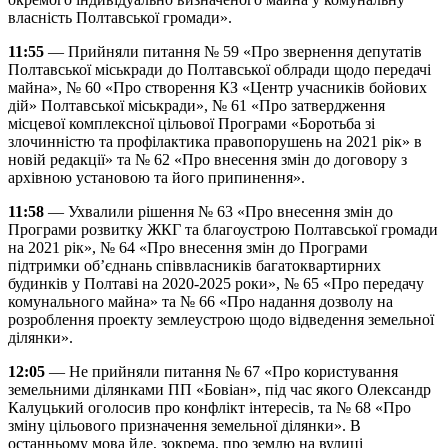
власність Полтавської громади».
11:55
— Прийняли питання № 59 «Про звернення депутатів
Полтавської міськради до Полтавської облради щодо передачі
майна», № 60 «Про створення КЗ «Центр учасників бойових
дій» Полтавської міськради», № 61 «Про затвердження
місцевої комплексної цільової Програми «Боротьба зі
злочинністю та профілактика правопорушень на 2021 рік» в
новій редакції» та № 62 «Про внесення змін до договору з
архівною установою та його припинення».
11:58
— Ухвалили рішення № 63 «Про внесення змін до
Програми розвитку ЖКГ та благоустрою Полтавської громади
на 2021 рік», № 64 «Про внесення змін до Програми
підтримки об’єднань співвласників багатоквартирних
будинків у Полтаві на 2020-2025 роки», № 65 «Про передачу
комунального майна» та № 66 «Про надання дозволу на
розроблення проекту землеустрою щодо відведення земельної
ділянки».
12:05
— Не прийняли питання № 67 «Про користування
земельними ділянками ПП «Бовіан», під час якого Олександр
Калуцький оголосив про конфлікт інтересів, та № 68 «Про
зміну цільового призначення земельної ділянки». В
останньому мова йде, зокрема, про землю на вулиці