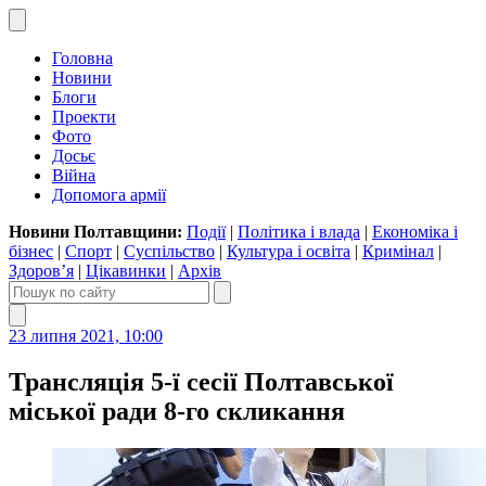
Головна
Новини
Блоги
Проекти
Фото
Досьє
Війна
Допомога армії
Новини Полтавщини:
Події
|
Політика і влада
|
Економіка і
бізнес
|
Спорт
|
Суспільство
|
Культура і освіта
|
Кримінал
|
Здоров’я
|
Цікавинки
|
Архів
23 липня 2021, 10:00
Трансляція 5-ї сесії Полтавської
міської ради 8-го скликання