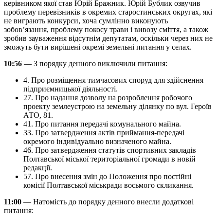
керівником якої став Юрій Бражник. Юрій Бублик озвучив
проблему перевізників в окремих старостинських округах, які
не виграють конкурси, хоча сумлінно виконують
зобов’язання, проблему покосу трави і вивозу сміття, а також
зробив зауваження відсутнім депутатам, оскільки через них не
зможуть бути вирішені окремі земельні питання у селах.
10:56
— З порядку денного виключили питання:
4. Про розміщення тимчасових споруд для здійснення
підприємницької діяльності.
27. Про надання дозволу на розроблення робочого
проекту землеустрою на земельну ділянку по вул. Героїв
АТО, 81.
41. Про питання передачі комунального майна.
33. Про затвердження актів приймання-передачі
окремого індивідуально визначеного майна.
46. Про затвердження статутів спортивних закладів
Полтавської міської територіальної громади в новій
редакції.
57. Про внесення змін до Положення про постійні
комісії Полтавської міськради восьмого скликання.
11:00
— Натомість до порядку денного внесли додаткові
питання: