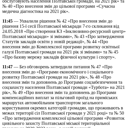
обслуговують населення Полтавської громади, на 2021 рік» та
№ 40 «Про внесення змін до цільової програми «Сучасна
медична діагностика на 2021 рік».
11:45
— Ухвалили рішення № 42 «Про внесення змін до
рішення 15-ї сесії Полтавської міськради 7-го скликання від
24.05.2018 «Про створення КЗ «Інклюзивно-ресурсний центр»
Полтавської міськради» зі змінами», № 43 «Про затвердження
Статутів закладів освіти у новій редакції», № 44 «Про
внесення змін до Комплексної програми розвитку освітньої
галузі Полтавської громади на 2021 рік зі змінами» та № 45
«Про базову мережу закладів фізичної культури і спорту».
11:47
— Без обговорень затвердили питання № 47 «Про
внесення змін до «Програми економічного і соціального
розвитку Полтавської громади на 2021 рік», № 48 «Про
внесення змін та доповнень до Програми соцзабезпечення та
соцзахисту населення Полтавської громади «Турбота» на 2021
рік», № 49 «Про внесення змін та доповнень до Програми
компенсаційних виплат за пільговий проїзд на приміських
маршрутах автомобільним транспортом загального
користування окремих категорій громадян, що проживають в
межах території сіл Полтавської громади у 2021 році» та № 50
«Про затвердження комплексної цільової програми «Розвиток
цивільного захисту Полтавської міської територіальної