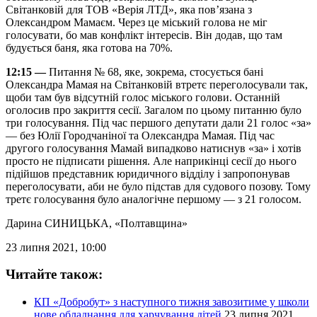
Світанковій для ТОВ «Верія ЛТД», яка пов’язана з
Олександром Мамаєм. Через це міський голова не міг
голосувати, бо мав конфлікт інтересів. Він додав, що там
будується баня, яка готова на 70%.
12:15 —
Питання № 68, яке, зокрема, стосується бані
Олександра Мамая на Світанковій втретє переголосували так,
щоби там був відсутній голос міського голови. Останній
оголосив про закриття сесії. Загалом по цьому питанню було
три голосування. Під час першого депутати дали 21 голос «за»
— без Юлії Городчаніної та Олександра Мамая. Під час
другого голосування Мамай випадково натиснув «за» і хотів
просто не підписати рішення. Але наприкінці сесії до нього
підійшов представник юридичного відділу і запропонував
переголосувати, аби не було підстав для судового позову. Тому
третє голосування було аналогічне першому — з 21 голосом.
Дарина СИНИЦЬКА
, «Полтавщина»
23 липня 2021, 10:00
Читайте також:
КП «Добробут» з наступного тижня завозитиме у школи
нове обладнання для харчування дітей
23 липня 2021,