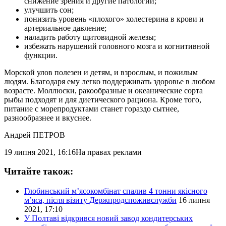
снижение зрения и другие патологии;
улучшить сон;
понизить уровень «плохого» холестерина в крови и
артериальное давление;
наладить работу щитовидной железы;
избежать нарушений головного мозга и когнитивной
функции.
Морской улов полезен и детям, и взрослым, и пожилым
людям. Благодаря ему легко поддерживать здоровье в любом
возрасте. Моллюски, ракообразные и океанические сорта
рыбы подходят и для диетического рациона. Кроме того,
питание с морепродуктами станет гораздо сытнее,
разнообразнее и вкуснее.
Андрей ПЕТРОВ
19 липня 2021, 16:16
На правах реклами
Читайте також:
Глобинський м’ясокомбінат спалив 4 тонни якісного
м’яса, після візиту Держпродспоживслужби
16 липня
2021, 17:10
У Полтаві відкрився новий завод кондитерських