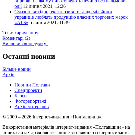
виробів, на якому виготовляють печиво без пальмової
олії
12 липня 2021, 12:26
Смачно, вигідно, ексклюзивно: за що мільйони
українців люблять продукцію власних торгових марок
«АТБ»
5 липня 2021, 11:39
Теги:
харчування
Коментарі
(
2
)
Вислови свою думку!
Останні новини
Більше новин
Архів
Новини Полтави
Спецпроекти
Блоги
Фоторепортажі
Архів матеріалів
© 2009 – 2026 Інтернет-видання «Полтавщина»
Використання матеріалів інтернет-видання «Полтавщина» на
інших сайтах дозволяється лише за наявності гіперпосилання