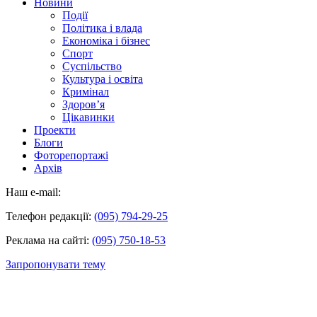
Новини
Події
Політика і влада
Економіка і бізнес
Спорт
Суспільство
Культура і освіта
Кримінал
Здоров’я
Цікавинки
Проекти
Блоги
Фоторепортажі
Архів
Наш e-mail:
Телефон редакції:
(095) 794-29-25
Реклама на сайті:
(095) 750-18-53
Запропонувати тему