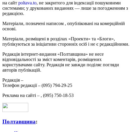
на сайт
poltava.to
, не закритого для індексації пошуковими
системами; у друкованих виданнях — лише за погодженням з
редакцією.
Матеріали, позначені написом
, опубліковані на комерційній
основі.
Матеріали, розміщені в розділах «Проекти» та «Блоги»,
публікуються за ініціативи сторонніх осіб і не є редакційними.
Редакція інтернет-видання «Полтавщина» не несе
відповідальності за зміст коментарів, розміщених
користувачами сайту. Редакція не завжди поділяє погляди
авторів публікацій.
Редакція –
Телефон редакції –
(095) 794-29-25
Реклама на сайті –
,
(095) 750-18-53
Полтавщина
: