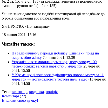
(ч. 2 ст. 15, ч. 2 ст. 185) та крадіжка, вчинена за попередньою
змовою групою осіб (ч. 2 ст. 185).
Чинне законодавство за подібні протиправні дії передбачає до
5 років обмеження або позбавлення волі.
Ян ПРУГЛО
, «Полтавщина»
18 липня 2021, 17:16
Читайте також:
На залізничному переїзді поблизу Климівки поїзд на
смерть збив жінку
7 липня 2021, 13:39
Укрзалізниця замовила кременчуцькому заводу 100
пасажирських вагонів вартістю 3 млрд грн
25 червня
2021, 15:56
У Кременчуці почалося будівництво нового мосту за 11
млрд грн — встановлюють тестові палі (відео)
13 червня
2021, 14:56
Теги:
залізниця
,
крадіжка
,
поліція
Коментарі
(
22
)
Вислови свою думку!