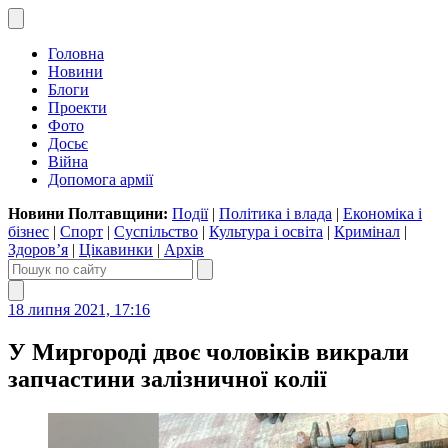
Головна
Новини
Блоги
Проекти
Фото
Досьє
Війна
Допомога армії
Новини Полтавщини:
Події
|
Політика і влада
|
Економіка і
бізнес
|
Спорт
|
Суспільство
|
Культура і освіта
|
Кримінал
|
Здоров’я
|
Цікавинки
|
Архів
18 липня 2021, 17:16
У Миргороді двоє чоловіків викрали
запчастини залізничної колії