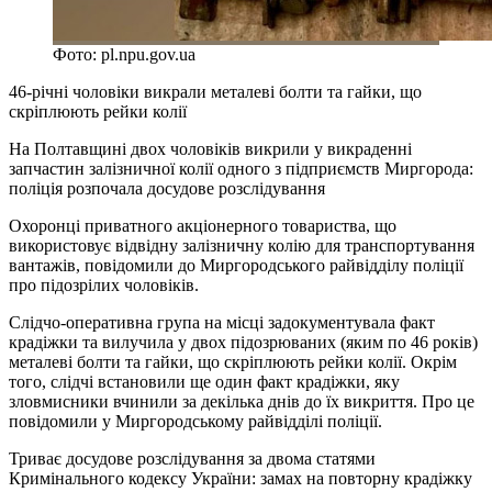
Фото: pl.npu.gov.ua
46-річні чоловіки викрали металеві болти та гайки, що
скріплюють рейки колії
На Полтавщині двох чоловіків викрили у викраденні
запчастин залізничної колії одного з підприємств Миргорода:
поліція розпочала досудове розслідування
Охоронці приватного акціонерного товариства, що
використовує відвідну залізничну колію для транспортування
вантажів, повідомили до Миргородського райвідділу поліції
про підозрілих чоловіків.
Слідчо-оперативна група на місці задокументувала факт
крадіжки та вилучила у двох підозрюваних (яким по 46 років)
металеві болти та гайки, що скріплюють рейки колії. Окрім
того, слідчі встановили ще один факт крадіжки, яку
зловмисники вчинили за декілька днів до їх викриття. Про це
повідомили у Миргородському райвідділі поліції.
Триває досудове розслідування за двома статями
Кримінального кодексу України: замах на повторну крадіжку