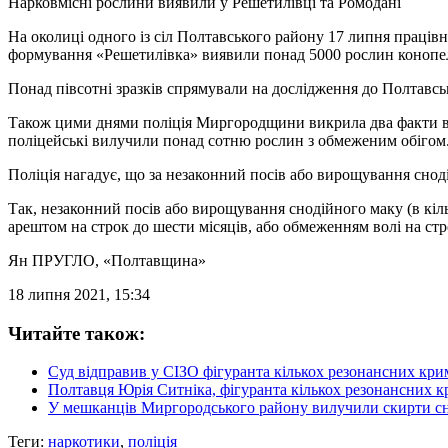
Нарковмісні рослини виявили у Решетилівці та Ромодані
На околиці одного із сіл Полтавського району 17 липня праців
формування «Решетилівка» виявили понад 5000 рослин конопе
Понад півсотні зразків спрямували на дослідження до Полтавс
Також цими днями поліція Миргородщини викрила два факти вир
поліцейські вилучили понад сотню рослин з обмеженим обігом
Поліція нагадує, що за незаконний посів або вирощування снод
Так, незаконний посів або вирощування снодійного маку (в кільк
арештом на строк до шести місяців, або обмеженням волі на стр
Ян ПРУГЛО
, «Полтавщина»
18 липня 2021, 15:34
Читайте також:
Суд відправив у СІЗО фігуранта кількох резонансних кри
Полтавця Юрія Ситніка, фігуранта кількох резонансних кр
У мешканців Миргородського району вилучили скирти с
Теги:
наркотики
,
поліція