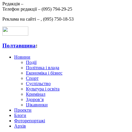
Редакція –
Телефон редакції –
(095) 794-29-25
Реклама на сайті –
,
(095) 750-18-53
Полтавщина
:
Новини
Події
Політика і влада
Економіка і бізнес
Спорт
Суспільство
Культура і освіта
Кримінал
Здоров’я
Цікавинки
Проекти
Блоги
Фоторепортажі
Архів