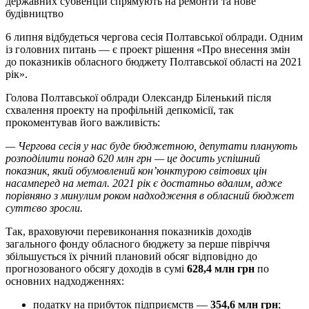
державних субвенцій спрямують на ремонти та нове
будівництво
6 липня відбудеться чергова сесія Полтавської облради. Одним
із головних питань — є проект рішення «Про внесення змін
до показників обласного бюджету Полтавської області на 2021
рік».
Голова Полтавської облради Олександр Біленький після
схвалення проекту на профільній депкомісії, так
прокоментував його важливість:
— Чергова сесія у нас буде бюджетною, депутати планують
розподілити понад 620 млн грн — це досить успішний
показник, який обумовлений кон’юнктурою світових цін
насамперед на метал. 2021 рік є достатньо вдалим, адже
порівняно з минулим роком надходження в обласний бюджет
суттєво зросли.
Так, враховуючи перевиконання показників доходів
загального фонду обласного бюджету за перше півріччя
збільшується їх річний плановий обсяг відповідно до
прогнозованого обсягу доходів в сумі
628,4 млн грн
по
основних надходженнях:
податку на прибуток підприємств —
354,6 млн грн
;