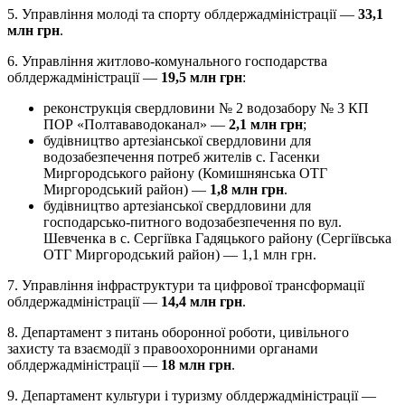
5. Управління молоді та спорту облдержадміністрації —
33,1
млн грн
.
6. Управління житлово-комунального господарства
облдержадміністрації —
19,5 млн грн
:
реконструкція свердловини № 2 водозабору № 3 КП
ПОР «Полтававодоканал» —
2,1 млн грн
;
будівництво артезіанської свердловини для
водозабезпечення потреб жителів с. Гасенки
Миргородського району (Комишнянська ОТГ
Миргородський район) —
1,8 млн грн
.
будівництво артезіанської свердловини для
господарсько-питного водозабезпечення по вул.
Шевченка в с. Сергіївка Гадяцького району (Сергіївська
ОТГ Миргородський район) — 1,1 млн грн.
7. Управління інфраструктури та цифрової трансформації
облдержадміністрації —
14,4 млн грн
.
8. Департамент з питань оборонної роботи, цивільного
захисту та взаємодії з правоохоронними органами
облдержадміністрації —
18 млн грн
.
9. Департамент культури і туризму облдержадміністрації —