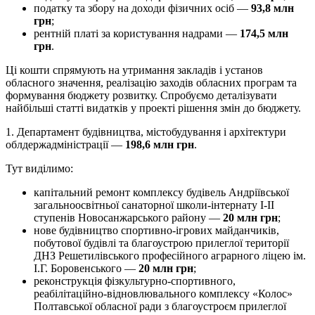
податку та збору на доходи фізичних осіб —
93,8 млн
грн
;
рентній платі за користування надрами —
174,5 млн
грн
.
Ці кошти спрямують на утримання закладів і установ
обласного значення, реалізацію заходів обласних програм та
формування бюджету розвитку. Спробуємо деталізувати
найбільші статті видатків у проекті рішення змін до бюджету.
1. Департамент будівництва, містобудування і архітектури
облдержадміністрації —
198,6 млн грн
.
Тут виділимо:
капітальний ремонт комплексу будівель Андріївської
загальноосвітньої санаторної школи-інтернату І-ІІ
ступенів Новосанжарського району —
20 млн грн
;
нове будівництво спортивно-ігрових майданчиків,
побутової будівлі та благоустрою прилеглої території
ДНЗ Решетилівського професійного аграрного ліцею ім.
І.Г. Боровенського —
20 млн грн
;
реконструкція фізкультурно-спортивного,
реабілітаційно-відновлювального комплексу «Колос»
Полтавської обласної ради з благоустроєм прилеглої