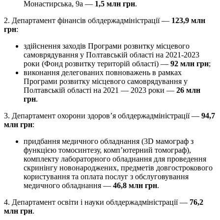
Монастирська, 9а —
1,5 млн грн
.
2. Департамент фінансів облдержадміністрації —
123,9 млн
грн
:
здійснення заходів Програми розвитку місцевого
самоврядування у Полтавській області на 2021-2023
роки (Фонд розвитку територій області) —
92 млн грн
;
виконання делегованих повноважень в рамках
Програми розвитку місцевого самоврядування у
Полтавській області на 2021 — 2023 роки —
26 млн
грн
.
3. Департамент охорони здоров’я облдержадміністрації —
94,7
млн грн
:
придбання медичного обладнання (3D мамограф з
функцією томосинтезу, комп’ютерний томограф),
комплекту лабораторного обладнання для проведення
скринінгу новонароджених, предметів довгострокового
користування та оплата послуг з обслуговування
медичного обладнання —
46,8 млн грн
.
4. Департамент освіти і науки облдержадміністрації —
76,2
млн грн
.