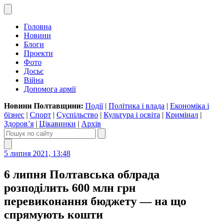
Головна
Новини
Блоги
Проекти
Фото
Досьє
Війна
Допомога армії
Новини Полтавщини:
Події
|
Політика і влада
|
Економіка і
бізнес
|
Спорт
|
Суспільство
|
Культура і освіта
|
Кримінал
|
Здоров’я
|
Цікавинки
|
Архів
5 липня 2021, 13:48
6 липня Полтавська облрада
розподілить 600 млн грн
перевиконання бюджету — на що
спрямують кошти