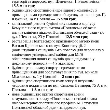
території за адресою: вул. Шевченка, 1, Решетилівка —
15,5 млн грн
;
будівництво спортивно-видовищного комплексу з
приміщеннями громадського обслуговування по вул. П.
Юрченка, 1а у Полтаві —
15 млн грн
;
капітальний ремонт будівлі лікувального корпусу
Комунального підприємства «Полтавська обласна
дитяча клінічна лікарня Полтавської обласної ради» по
вул. Шевченка, 23 у Полтаві —
12,5 млн грн
;
реставрація Полтавського краєзнавчого музею імені
Василя Кричевського по вул. Конституції, 2
(облаштування санвузлів 1-го поверху для персоналу з
виділенням універсальної кабіни для МГН,
облаштування нових санвузлів для відвідувачів у
цокольному поверсі) —
4,7 млн грн
;
будівництво палацу спорту з громадськими
приміщеннями для обслуговування по вул. Миколи
Міхновського, 1 у Полтаві —
2 млн грн
;
будівництво спортивного комплексу зі штучним
льодовим покриттям по вул. Симона Петлюри, 75 А в м.
Полтава —
1,6 млн грн
;
нове будівництво критої спортивної арени
комунального закладу «Полтавська спеціалізована
школа-інтернат спортивного профілю І-ІІІ ступенів
Полтавської обласної ради» за адресою: вул.