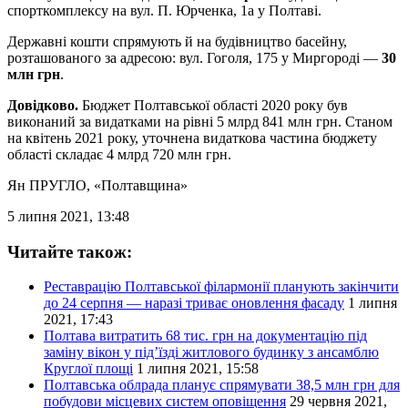
спорткомплексу на вул. П. Юрченка, 1а у Полтаві.
Державні кошти спрямують й на будівництво басейну,
розташованого за адресою: вул. Гоголя, 175 у Миргороді —
30
млн грн
.
Довідково.
Бюджет Полтавської області 2020 року був
виконаний за видатками на рівні 5 млрд 841 млн грн. Станом
на квітень 2021 року, уточнена видаткова частина бюджету
області складає 4 млрд 720 млн грн.
Ян ПРУГЛО
, «Полтавщина»
5 липня 2021, 13:48
Читайте також:
Реставрацію Полтавської філармонії планують закінчити
до 24 серпня — наразі триває оновлення фасаду
1 липня
2021, 17:43
Полтава витратить 68 тис. грн на документацію під
заміну вікон у під’їзді житлового будинку з ансамблю
Круглої площі
1 липня 2021, 15:58
Полтавська облрада планує спрямувати 38,5 млн грн для
побудови місцевих систем оповіщення
29 червня 2021,