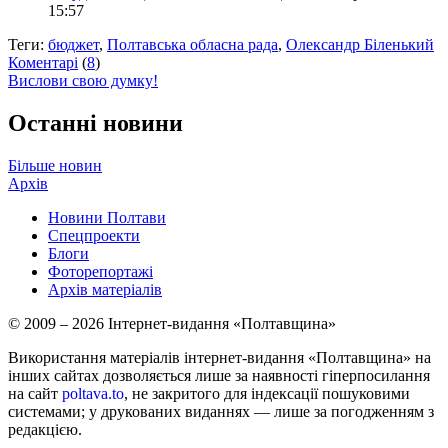
15:57
Теги:
бюджет
,
Полтавська обласна рада
,
Олександр Біленький
Коментарі
(
8
)
Вислови свою думку!
Останні новини
Більше новин
Архів
Новини Полтави
Спецпроекти
Блоги
Фоторепортажі
Архів матеріалів
© 2009 – 2026 Інтернет-видання «Полтавщина»
Використання матеріалів інтернет-видання «Полтавщина» на
інших сайтах дозволяється лише за наявності гіперпосилання
на сайт
poltava.to
, не закритого для індексації пошуковими
системами; у друкованих виданнях — лише за погодженням з
редакцією.