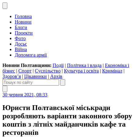
Головна
Новини
Блоги
Проекти
Фото
Досьє
Війна
Допомога армії
Новини Полтавщини:
Події
|
Політика і влада
|
Економіка і
бізнес
|
Спорт
|
Суспільство
|
Культура і освіта
|
Кримінал
|
Здоров’я
|
Цікавинки
|
Архів
30 червня 2021, 08:33
Юристи Полтавської міськради
розробляють варіанти законного збору
коштів з літніх майданчиків кафе та
ресторанів