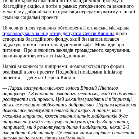
Першим кроком власники літніх майданчиків проведуть
благодійну акцію, а потім в рамках узгодженого та законного
механізму добровільно та щомісяця перераховуватимуть певні
суми на соціальні проекти
18 червня після тривалих обговорень Полтавська міськрада
проголосувала за ініціативу депутата Сергія Капліна
щодо
створення благодійного фонду, який би наповнювався
відрахуваннями з літніх майданчиків кафе. Мова йде про
питання «Про діяльність закладів громадського харчування,
що використовують літні майданчики».
Наразі виконком та підприємці домовляються про форми
реалізації цього проекту. Подробиці повідомив ініціатор
рішення — депутат Сергій Каплін:
— Наразі заступник міського голови Віталій Нікіпелов
опрацьовує 2-3 варіанти законного механізму, який би дозволив
реалізувати цей проект. Цей механізм узгодять й підприємці,
адже все повинно відбуватися добровільно. Першим кроком ми
домовились реалізувати благодійну акцію. А потім, коли
механізм запрацює, кожен власник літніх майданчиків буде
направляти узгоджену суму на рахунок фонду. За ці кошти,
наприклад, ми б ремонтували дитячі майданчики, нехай 2-3,
але робота буде на виду. Це певним чином вирівняє ставлення
населення до самих літніх майданчиків.