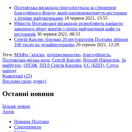
Полтавська міськрада проголосувала за створення
благодійного Фонду, який наповнюватимуть ресторани
з літніми майданчиками
18 червня 2021, 15:55
Юристи Полтавської міськради розробляють варіанти
законного збору коштів з літніх майданчиків кафе та
ресторанів
30 червня 2021, 08:33
Сергій Каплін: близько 20 рестораторів Полтави зібрали
100 тисяч на дельфінотерапію
20 серпня 2021, 12:29
Теги:
МАФи / кіоски
,
підприємництво
,
благодійність
,
Полтавська міська рада
,
Сергій Каплін
,
Віталій Нікіпелов
,
За
майбутнє
,
ОПЗЖ
,
ППЛ Сергія Капліна
,
ЄС (БПП)
,
Слуга
народу
Коментарі
(
25
)
Вислови свою думку!
Останні новини
Більше новин
Архів
Новини Полтави
Спецпроекти