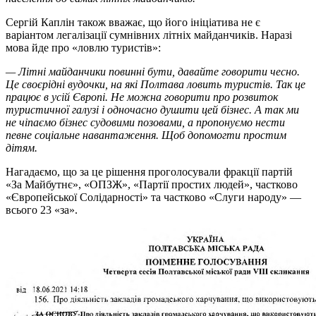
Сергій Каплін також вважає, що його ініціатива не є
варіантом легалізації сумнівних літніх майданчиків. Наразі
мова йде про «ловлю туристів»:
— Літні майданчики повинні бути, давайте говорити чесно.
Це своєрідні вудочки, на які Полтава ловить туристів. Так це
працює в усій Європі. Не можна говорити про розвиток
туристичної галузі і одночасно душити цей бізнес. А так ми
не чіпаємо бізнес судовими позовами, а пропонуємо нести
певне соціальне навантаження. Щоб допомогти простим
дітям.
Нагадаємо, що за це рішення проголосували фракції партій
«За Майбутнє», «ОПЗЖ», «Партії простих людей», частково
«Європейської Солідарності» та частково «Слуги народу» —
всього 23 «за».