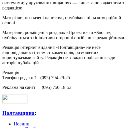
системами; у друкованих виданнях — лише за погодженням з
редакцією.
Матеріали, позначені написом
, опубліковані на комерційній
основі.
Матеріали, розміщені в розділах «Проекти» та «Блоги»,
публікуються за ініціативи сторонніх осіб і не є редакційними.
Редакція інтернет-видання «Полтавщина» не несе
відповідальності за зміст коментарів, розміщених
користувачами сайту. Редакція не завжди поділяє погляди
авторів публікацій.
Редакція –
Телефон редакції –
(095) 794-29-25
Реклама на сайті –
,
(095) 750-18-53
Полтавщина
:
Новини