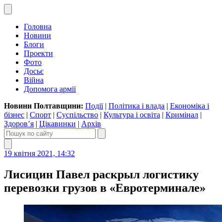
Головна
Новини
Блоги
Проекти
Фото
Досьє
Війна
Допомога армії
Новини Полтавщини:
Події
|
Політика і влада
|
Економіка і
бізнес
|
Спорт
|
Суспільство
|
Культура і освіта
|
Кримінал
|
Здоров’я
|
Цікавинки
|
Архів
19 квітня 2021, 14:32
Лисицин Павел раскрыл логистику
перевозки грузов в «Евротерминале»