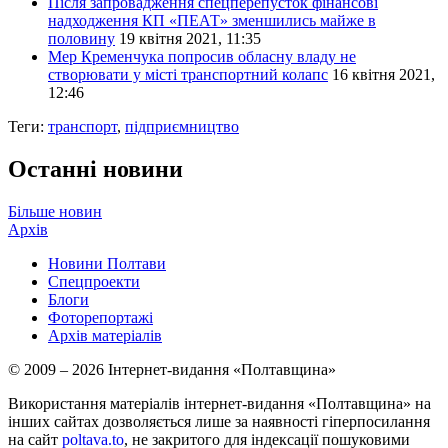
Після запровадження спецперепусток фінансові
надходження КП «ПЕАТ» зменшились майже в
половину
19 квітня 2021, 11:35
Мер Кременчука попросив обласну владу не
створювати у місті транспортний колапс
16 квітня 2021,
12:46
Теги:
транспорт
,
підприємництво
Останні новини
Більше новин
Архів
Новини Полтави
Спецпроекти
Блоги
Фоторепортажі
Архів матеріалів
© 2009 – 2026 Інтернет-видання «Полтавщина»
Використання матеріалів інтернет-видання «Полтавщина» на
інших сайтах дозволяється лише за наявності гіперпосилання
на сайт
poltava.to
, не закритого для індексації пошуковими