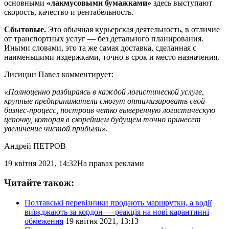
основными
«лакмусовыми бумажками»
здесь выступают
скорость, качество и рентабельность.
Сбытовые.
Это обычная курьерская деятельность, в отличие
от транспортных услуг — без детального планирования.
Иными словами, это та же самая доставка, сделанная с
наименьшими издержками, точно в срок и место назначения.
Лисицин Павел комментирует:
«Полноценно разбираясь в каждой логистической услуге,
крупные предприниматели смогут оптимизировать свой
бизнес-процесс, построив четко выверенную логистическую
цепочку, которая в скорейшем будущем точно принесет
увеличение чистой прибыли».
Андрей ПЕТРОВ
19 квітня 2021, 14:32
На правах реклами
Читайте також:
Полтавські перевізники продають маршрутки, а водії
виїжджають за кордон — реакція на нові карантинні
обмеження
19 квітня 2021, 13:13