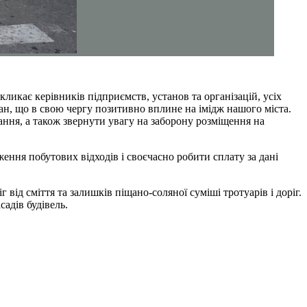
ликає керівників підприємств, установ та організацій, усіх
стан, що в свою чергу позитивно вплине на імідж нашого міста.
вання, а також звернути увагу на заборону розміщення на
ння побутових відходів і своєчасно робити сплату за дані
ід сміття та залишків піщано-соляної суміші тротуарів і доріг.
адів будівель.