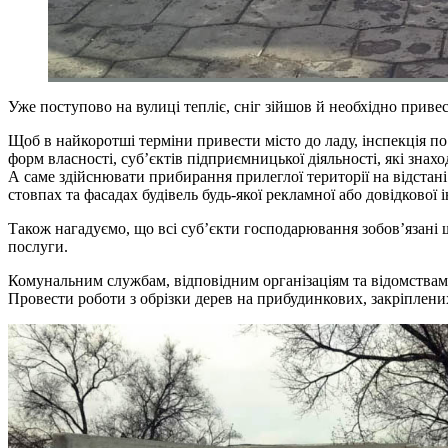
Уже поступово на вулиці тепліє, сніг зійшов й необхідно приве
Щоб в найкоротші терміни привести місто до ладу, інспекція по
форм власності, суб’єктів підприємницької діяльності, які знах
А саме здійснювати прибирання прилеглої території на відстані 
стовпах та фасадах будівель будь-якої рекламної або довідкової 
Також нагадуємо, що всі суб’єкти господарювання зобов’язані 
послуги.
Комунальним службам, відповідним організаціям та відомствам п
Провести роботи з обрізки дерев на прибудинкових, закріплени