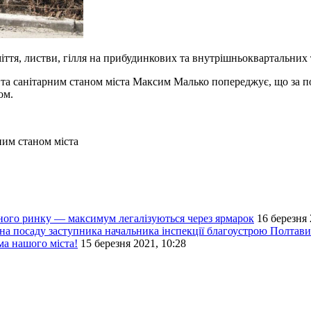
ття, листви, гілля на прибудинкових та внутрішньоквартальних 
м та санітарним станом міста Максим Малько попереджує, що за 
ом.
ним станом міста
ьного ринку — максимум легалізуються через ярмарок
16 березня 
а посаду заступника начальника інспекції благоустрою Полтави
а нашого міста!
15 березня 2021, 10:28