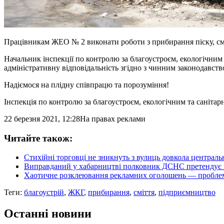
Працівникам ЖЕО № 2 виконати роботи з прибирання піску, смі
Начальник інспекції по контролю за благоустроєм, екологічни
адміністративну відповідальність згідно з чинним законодавств
Надіємося на плідну співпрацю та порозуміння!
Інспекція по контролю за благоустроєм, екологічним та санітар
22 березня 2021, 12:28
На правах реклами
Читайте також:
Стихійні торговці не зникнуть з вулиць довкола централ
Виправданий у хабарництві полковник ДСНС претендує н
Хаотичне розклеювання рекламних оголошень — проблем
Теги:
благоустрій
,
ЖКГ
,
прибирання
,
сміття
,
підприємництво
Останні новини