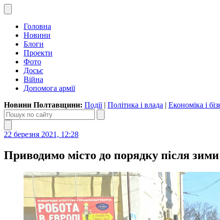
Головна
Новини
Блоги
Проекти
Фото
Досьє
Війна
Допомога армії
Новини Полтавщини:
Події
|
Політика і влада
|
Економіка і біз
22 березня 2021, 12:28
Приводимо місто до порядку після зими