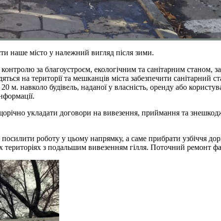
сти наше місто у належний вигляд після зими.
 контролю за благоустроєм, екологічним та санітарним станом, зак
одяться на території та мешканців міста забезпечити санітарний 
20 м. навколо будівель, наданої у власність, оренду або користу
інформації.
щорічно укладати договори на вивезення, приймання та знешкодже
осилити роботу у цьому напрямку, а саме прибрати узбіччя доріг в
х територіях з подальшим вивезенням гілля. Поточний ремонт фас