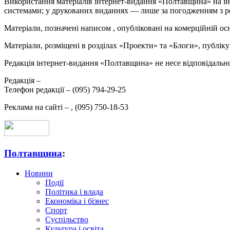
Використання матеріалів інтернет-видання «Полтавщина» на ін
системами; у друкованих виданнях — лише за погодженням з р
Матеріали, позначені написом
, опубліковані на комерційній ос
Матеріали, розміщені в розділах «Проекти» та «Блоги», публікую
Редакція інтернет-видання «Полтавщина» не несе відповідальнос
Редакція –
Телефон редакції –
(095) 794-29-25
Реклама на сайті –
,
(095) 750-18-53
Полтавщина
:
Новини
Події
Політика і влада
Економіка і бізнес
Спорт
Суспільство
Культура і освіта