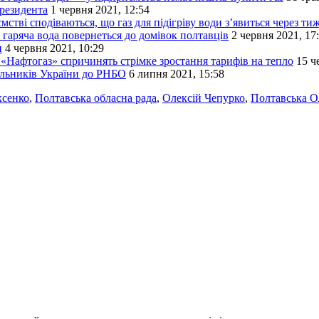
резидента
1 червня 2021, 12:54
стві сподіваються, що газ для підігріву води з’явиться через ти
яча вода повернеться до домівок полтавців
2 червня 2021, 17
и
4 червня 2021, 10:29
«Нафтогаз» спричинять стрімке зростання тарифів на тепло
15 ч
ників України до РНБО
6 липня 2021, 15:58
ксенко
,
Полтавська обласна рада
,
Олексій Чепурко
,
Полтавська 