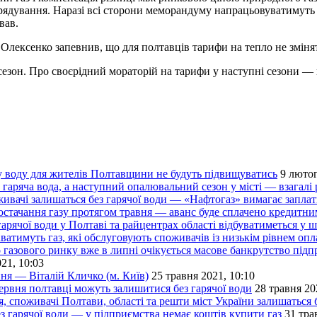
рядування. Наразі всі сторони меморандуму напрацьовуватимуть 
вав.
лексенко запевнив, що для полтавців тарифи на тепло не змінят
езон. Про своєрідний мораторій на тарифи у наступні сезони — 
у воду для жителів Полтавщини не будуть підвищуватись
9 лютог
яча вода, а наступний опалювальний сезон у місті — взагалі р
живачі залишаться без гарячої води — «Нафтогаз» вимагає заплат
стачання газу протягом травня — аванс буде сплачено кредитн
чої води у Полтаві та райцентрах області відбуватиметься у 
ватимуть газ, які обслуговують споживачів із низькім рівнем опл
вого ринку вже в липні очікується масове банкрутство підп
21, 10:03
ня — Віталій Кличко (м. Київ)
25 травня 2021, 10:10
 полтавці можуть залишитися без гарячої води
28 травня 20
вачі Полтави, області та решти міст України залишаться бе
з гарячої води — у підприємства немає коштів купити газ
31 тра