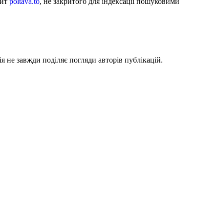
айт
poltava.to
, не закритого для індексації пошуковими
я не завжди поділяє погляди авторів публікацій.