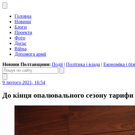
Головна
Новини
Блоги
Проекти
Фото
Досьє
Війна
Допомога армії
Новини Полтавщини:
Події
|
Політика і влада
|
Економіка і біз
9 лютого 2021, 16:54
До кінця опалювального сезону тарифи 