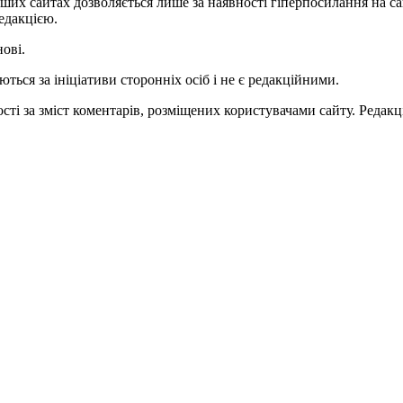
ших сайтах дозволяється лише за наявності гіперпосилання на с
едакцією.
нові.
ться за ініціативи сторонніх осіб і не є редакційними.
ті за зміст коментарів, розміщених користувачами сайту. Редакці