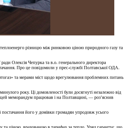
а теплоенерго різницю між ринковою ціною природного газу та
 ради Олексія Чепурка та в.о. генерального директора
тачання. Про це повідомили у прес-службі Полтавської ОДА.
тогаз» та мерами міст щодо врегулювання проблемних питань
минулого року. Ці домовленості були досягнуті незалежно від
б цей меморандум працював і на Полтавщині, — роз’яснив
й постачання його у домівки громадян упродовж усього
у та ціною, врахованою в тарифах за тепло. Уряд гарантує, що