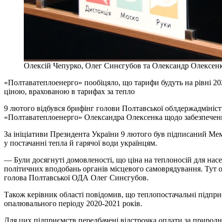
Олексій Чепурко, Олег Синєгубов та Олександр Олексенко
«Полтаватеплоенерго» пообіцяло, що тарифи будуть на рівні 2
ціною, врахованою в тарифах за тепло
9 лютого відбувся брифінг голови Полтавської облдержадмініст
«Полтаватеплоенерго» Олександра Олексенка щодо забезпечення
За ініціативи Президента України 9 лютого був підписаний М
у постачанні тепла й гарячої води українцям.
— Були досягнуті домовленості, що ціна на теплоносій для нас
політичних вподобань органів місцевого самоврядування. Тут 
голова Полтавської ОДА Олег Синєгубов.
Також керівник області повідомив, що теплопостачальні підпр
опалювального періоду 2020-2021 років.
Для цих підприємств передбачені відстрочка оплати за природн