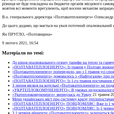
різниця не буде покладена на бюджети органів місцевого самов
жовтня всі моменти врегулюють, щоб восени механізм запрацю
В.о. генерального директора «Полтаватеплоенерго» Олександр О
До цього додамо, що мається на увазі поточний опалювальний с
Ян ПРУГЛО
, «Полтавщина»
9 лютого 2021, 16:54
Матеріали по темі:
До кінця опалювального сезону тарифи на тепло та гаряч
«ПОЛТАВАТЕПЛОЕНЕРГО»: Із травня у Полтаві зникне гар
«Полтаватеплоенерго» попередило, що з 1 травня усі спо
«Полтаватеплоенерго» домовилось з «Нафтогазом» про по
«ПОЛТАВАТЕПЛОЕНЕРГО»: Із 1-го травня постачання гаря
З липня місяця на котельні «Полтаватеплоенерго» не пода
«УКРТЕПЛОКОМУНЕНЕРГО»: В умовах недосконалого газо
«Укртеплокомуненерго» звернулась до Уряду
21 травня 20
Мери українських міст про системну кризу теплопостачан
«ПОЛТАВАТЕПЛОЕНЕРГО» ПОВІДОМЛЯЄ: Вже із 1 червня
«ПОЛТАВАТЕПЛОЕНЕРГО» ПОВІДОМЛЯЄ: Із 1 червня, спожи
З 1 червня абоненти «Полтаватеплоенерго» залишаться бе