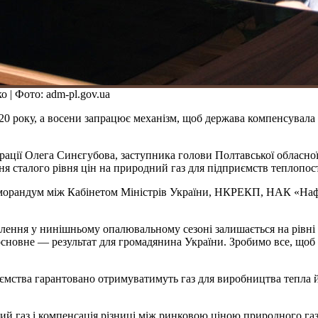
 | Фото: adm-pl.gov.ua
020 року, а восени запрацює механізм, щоб держава компенсувал
рації Олега Синєгубова, заступника голови Полтавської обласної
 сталого рівня цін на природний газ для підприємств теплопос
еморандум між Кабінетом Міністрів України, НКРЕКП, НАК «Наф
елення у нинішньому опалювальному сезоні залишається на рівні 
основне — результат для громадянина України. Зробимо все, що
иємства гарантовано отримуватимуть газ для виробництва тепла 
ий газ і компенсація різниці між ринковою ціною природного газ