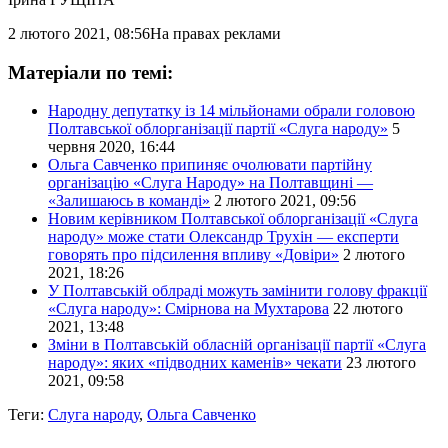
2 лютого 2021, 08:56
На правах реклами
Матеріали по темі:
Народну депутатку із 14 мільйонами обрали головою
Полтавської облорганізації партії «Слуга народу»
5
червня 2020, 16:44
Ольга Савченко припиняє очолювати партійну
організацію «Слуга Народу» на Полтавщині —
«Залишаюсь в команді»
2 лютого 2021, 09:56
Новим керівником Полтавської облорганізації «Слуга
народу» може стати Олександр Трухін — експерти
говорять про підсилення впливу «Довіри»
2 лютого
2021, 18:26
У Полтавській облраді можуть замінити голову фракції
«Слуга народу»: Смірнова на Мухтарова
22 лютого
2021, 13:48
Зміни в Полтавській обласній організації партії «Слуга
народу»: яких «підводних каменів» чекати
23 лютого
2021, 09:58
Теги:
Слуга народу
,
Ольга Савченко