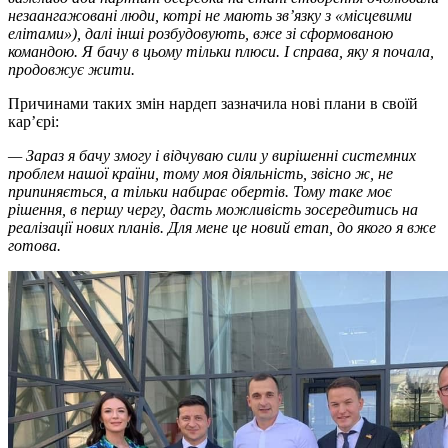
незаангажовані люди, котрі не мають зв’язку з «місцевими
елітами»), далі інші розбудовують, вже зі сформованою
командою. Я бачу в цьому тільки плюси. І справа, яку я почала,
продовжує жити.
Причинами таких змін нардеп зазначила нові плани в своїй
кар’єрі:
— Зараз я бачу змогу і відчуваю сили у вирішенні системних
проблем нашої країни, тому моя діяльність, звісно ж, не
припиняється, а тільки набирає обертів. Тому таке моє
рішення, в першу чергу, дасть можливість зосередитись на
реалізації нових планів. Для мене це новий етап, до якого я вже
готова.