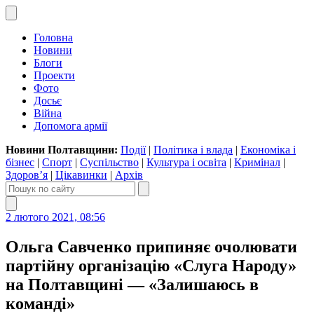
Головна
Новини
Блоги
Проекти
Фото
Досьє
Війна
Допомога армії
Новини Полтавщини:
Події
|
Політика і влада
|
Економіка і
бізнес
|
Спорт
|
Суспільство
|
Культура і освіта
|
Кримінал
|
Здоров’я
|
Цікавинки
|
Архів
2 лютого 2021, 08:56
Ольга Савченко припиняє очолювати
партійну організацію «Слуга Народу»
на Полтавщині — «Залишаюсь в
команді»