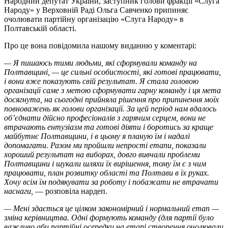
Народний депутат України, заступник голови фракції «Слуга
Народу» у Верховній Раді Ольга Савченко припиняє
очолювати партійну організацію «Слуга Народу» в
Полтавській області.
Про це вона повідомила нашому виданню у коментарі:
— Я пишаюсь тими людьми, які сформували команду на
Полтавщині, — це сильні особистості, які готові працювати,
і вони вже показують свій результат. Я стала головою
організації саме з метою сформувати гарну команду і ця мета
досягнута, на сьогодні прийняла рішення про припинення моїх
повноважень як голови організації. За цей період нам вдалось
об’єднати дійсно професіоналів з гарячим серцем, вони не
втрачають ентузіазм та готові діяти і боротись за краще
майбутнє Полтавщини, і в цьому я планую їм і надалі
допомагати. Разом ми пройшли непрості етапи, показали
хороший результат на виборах, довго вивчали проблеми
Полтавщини і шукали шляхи їх вирішення, тому їм є з чим
працювати, план розвитку області та Полтави в їх руках.
Хочу всім їм подякувати за роботу і побажати не втрачати
наснаги,
— розповіла нардеп.
— Мені здається це цілком закономірний і нормальний етап —
зміна керівництва. Одні формують команду (для партії було
важливо аби партійні осередки на етапі створення очолювали