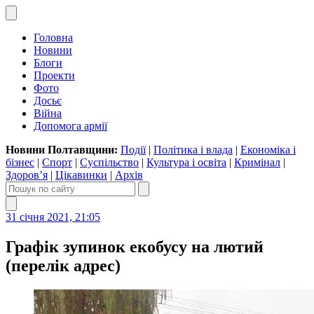
Головна
Новини
Блоги
Проекти
Фото
Досьє
Війна
Допомога армії
Новини Полтавщини:
Події
|
Політика і влада
|
Економіка і
бізнес
|
Спорт
|
Суспільство
|
Культура і освіта
|
Кримінал
|
Здоров’я
|
Цікавинки
|
Архів
31 січня 2021, 21:05
Графік зупинок екобусу на лютий
(перелік адрес)