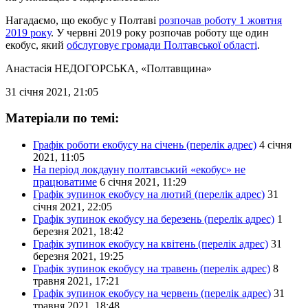
Нагадаємо, що екобус у Полтаві
розпочав роботу 1 жовтня
2019 року
. У червні 2019 року розпочав роботу ще один
екобус, який
обслуговує громади Полтавської області
.
Анастасія НЕДОГОРСЬКА
, «Полтавщина»
31 січня 2021, 21:05
Матеріали по темі:
Графік роботи екобусу на січень (перелік адрес)
4 січня
2021, 11:05
На період локдауну полтавський «екобус» не
працюватиме
6 січня 2021, 11:29
Графік зупинок екобусу на лютий (перелік адрес)
31
січня 2021, 22:05
Графік зупинок екобусу на березень (перелік адрес)
1
березня 2021, 18:42
Графік зупинок екобусу на квітень (перелік адрес)
31
березня 2021, 19:25
Графік зупинок екобусу на травень (перелік адрес)
8
травня 2021, 17:21
Графік зупинок екобусу на червень (перелік адрес)
31
травня 2021, 18:48