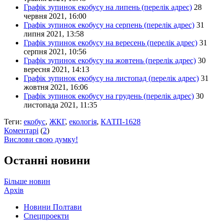
Графік зупинок екобусу на липень (перелік адрес)
28
червня 2021, 16:00
Графік зупинок екобусу на серпень (перелік адрес)
31
липня 2021, 13:58
Графік зупинок екобусу на вересень (перелік адрес)
31
серпня 2021, 10:56
Графік зупинок екобусу на жовтень (перелік адрес)
30
вересня 2021, 14:13
Графік зупинок екобусу на листопад (перелік адрес)
31
жовтня 2021, 16:06
Графік зупинок екобусу на грудень (перелік адрес)
30
листопада 2021, 11:35
Теги:
екобус
,
ЖКГ
,
екологія
,
КАТП-1628
Коментарі
(
2
)
Вислови свою думку!
Останні новини
Більше новин
Архів
Новини Полтави
Спецпроекти