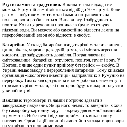
Ртутні лампи та градусники.
Викидати такі відходи не
можна. У ртутній лампі міститься від 40 до 70 мг ртуті. Коли
разом із побутовим сміттям такі лампи потрапляють на
полігон, вони розбиваються. Випари ртуті забруднюють
повітря. Коли ця речовина проникає в ґрунт, то отруює
підземні води. Ви можете або самостійно відвести лампи на
перероблюваний завод або віднести в екобус.
Батарейки.
У склад батарейки входять різні метали: свинець,
цинк, нікель, марганець, кадмій, ртуть, які містять агресивні
кислоти, що забруднюють довкілля. Потрапляючи на
сміттєзвалища, батарейки, отруюють повітря, ґрунт і воду. У
Полтаві є лише один пункт прийому батарейок — екобус. В
Україні немає заводу з перероблення батарейок. Тому київська
організація «Екологічні інвестиції» відправляє їх в Румунію на
переробку. Там їх відсортують за видом робочого елементу й
отримають різні метали, які повторно будуть використовувати
у виробництві.
Важливо:
термометри та лампи потрібно здавати в
заводському пакуванні. Якщо його немає, то заверніть їх хоча
б у саморобну картонну тару — окрему для кожної лампи або
термометра. Небезпечні відходи приймають виключно у
населення. Організації повинні самостійно укладати договори
на утилізацію з підприємствами.