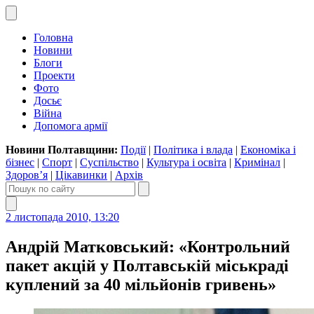
Головна
Новини
Блоги
Проекти
Фото
Досьє
Війна
Допомога армії
Новини Полтавщини:
Події
|
Політика і влада
|
Економіка і
бізнес
|
Спорт
|
Суспільство
|
Культура і освіта
|
Кримінал
|
Здоров’я
|
Цікавинки
|
Архів
2 листопада 2010, 13:20
Андрій Матковський: «Контрольний
пакет акцій у Полтавській міськраді
куплений за 40 мільйонів гривень»