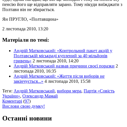
пенсію його ще відправляти зарано. Тому нікуди виїжджати з
Полтави він не збирається.
Ян ПРУГЛО
, «Полтавщина»
2 листопада 2010, 13:20
Матеріали по темі:
Андрій Матковський: «Контрольний пакет акцій у
Полтавській міськраді куплений за 40 мільйонів
гривень»
2 листопада 2010, 14:20
Андрій Матковський назвав причини своєї поразки
2
листопада 2010, 16:35
Андрій Матковський: «Життя після виборів не
закінчується...»
4 листопада 2010, 15:58
Теги:
Андрій Матковський
,
вибори мера
,
Партія «Совість
України»
,
Олександр Мамай
Коментарі
(
97
)
Вислови свою думку!
Останні новини