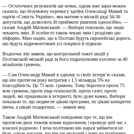
— Остаточних результатів ще немає, однак вже зараз можна
сказати, що безумовну перемогу здобув Олександр Мамай та
партія «Совість України», яка матиме в міській раді 34-36
депутатів, що дозволить їй приймати рішення одноосібно, —
сказав Андрій Матковський. — Вибори показали, що люди
чекають змін. Я особисто також чекаю змін і розділяю цю
ейфорію. Маю надію, що в Полтаві будуть європейські дороги,
що будуть відремонтовані усі покрівлі й підвали.
Водночас він заявив, що контрольний пакет акцій у
Полтавській міській раді за його підрахунками куплено за 40
мільйонів гривень.
— Сам Олександр Мамай в одному із своїх інтерв’ю сказав,
що він протягом року витратив з 1,5 мільярда 5% на
благодійність. Це 75 млн. гривень. Тому боротися проти 75
млн гривень, проти піар-технологій, проти газет, проти
людей, які працювали в інтернеті, було дуже важко. Вибори
показали те, що людям не цікаві програми, не цікаві конкретні
імена, а цікаві подарунки, — заявив мер.
Також Андрій Матковський повідомив про те, що він
протягом двох тижнів візьме відпочинок і проведе цей час з
власної родиною. І хоча політикою він наразі займатися не
буде, однак нагадав, що він ще молодий і тому на політичну