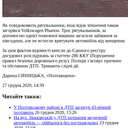
Як повідомляють рятувальники, внаслідок зіткнення також
загорівся Volkswagen Phaeton. Троє рятувальників, за
допомогою однієї пожежної машини загасили займання за
півгодини, але не встигли врятувати автомобіль від знищення.
За цим фактом відомості внесли до Єдиного реєстру
досудових розслідувань за статтею 286 ККУ (Порушення
правил безпеки дорожнього руху). Поліція з’ясовує причини
та обставини ДТП. Тривають слідчі дії.
Дарина СИНИЦЬКА
, «Полтавщина»
27 грудня 2020, 14:39
Читайте також:
У Полтавському районі в ДТП загинув 43-річний
полтавець
26 грудня 2020, 15:26
На вул. Зіньківській у ДТП потрапив медичний
автомобіль — обійшлося без постраждалих
23 грудня
2020, 15:58