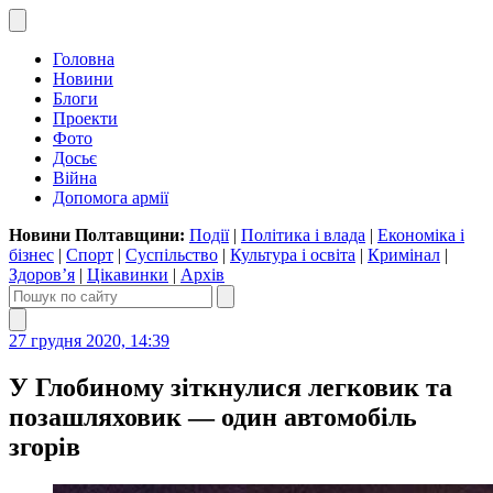
Головна
Новини
Блоги
Проекти
Фото
Досьє
Війна
Допомога армії
Новини Полтавщини:
Події
|
Політика і влада
|
Економіка і
бізнес
|
Спорт
|
Суспільство
|
Культура і освіта
|
Кримінал
|
Здоров’я
|
Цікавинки
|
Архів
27 грудня 2020, 14:39
У Глобиному зіткнулися легковик та
позашляховик — один автомобіль
згорів