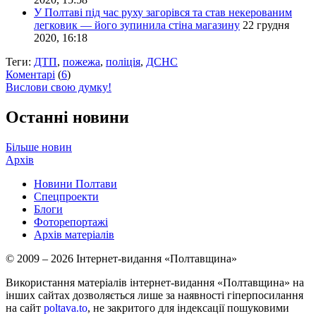
У Полтаві під час руху загорівся та став некерованим
легковик — його зупинила стіна магазину
22 грудня
2020, 16:18
Теги:
ДТП
,
пожежа
,
поліція
,
ДСНС
Коментарі
(
6
)
Вислови свою думку!
Останні новини
Більше новин
Архів
Новини Полтави
Спецпроекти
Блоги
Фоторепортажі
Архів матеріалів
© 2009 – 2026 Інтернет-видання «Полтавщина»
Використання матеріалів інтернет-видання «Полтавщина» на
інших сайтах дозволяється лише за наявності гіперпосилання
на сайт
poltava.to
, не закритого для індексації пошуковими