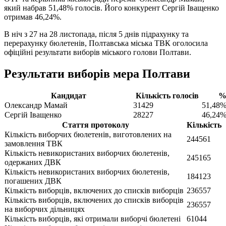
який набрав 51,48% голосів. Його конкурент Сергій Іващенко
отримав 46,24%.
В ніч з 27 на 28 листопада, після 5 днів підрахунку та
перерахунку бюлетенів, Полтавська міська ТВК оголосила
офіційні результати виборів міського голови Полтави.
Результати виборів мера Полтави
Кандидат
Кількість голосів
%
Олександр Мамай
31429
51,48
Сергій Іващенко
28227
46,24
Стаття протоколу
Кількість
Кількість виборчих бюлетенів, виготовлених на
244561
замовлення ТВК
Кількість невикористаних виборчих бюлетенів,
245165
одержаних ДВК
Кількість невикористаних виборчих бюлетенів,
184123
погашених ДВК
Кількість виборців, включених до списків виборців
236557
Кількість виборців, включених до списків виборців
236557
на виборчих дільницях
Кількість виборців, які отримали виборчі бюлетені
61044