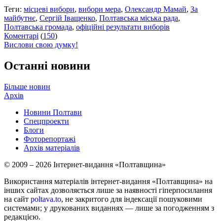
Теги:
місцеві вибори
,
вибори мера
,
Олександр Мамай
,
За
майбутнє
,
Сергій Іващенко
,
Полтавська міська рада
,
Полтавська громада
,
офіційні результати виборів
Коментарі
(
150
)
Вислови свою думку!
Останні новини
Більше новин
Архів
Новини Полтави
Спецпроекти
Блоги
Фоторепортажі
Архів матеріалів
© 2009 – 2026 Інтернет-видання «Полтавщина»
Використання матеріалів інтернет-видання «Полтавщина» на
інших сайтах дозволяється лише за наявності гіперпосилання
на сайт
poltava.to
, не закритого для індексації пошуковими
системами; у друкованих виданнях — лише за погодженням з
редакцією.