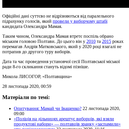
Офіційні дані суттєво не відрізняються від паралельного
підрахунку голосів, який
провели у виборчому штабі
кандидата Олександра Мамая.
Таким чином, Олександра Мамая втретє поспіль обрано
міським головою Полтави. До цього він у
2010
та
2015
роках
перемагав Андрія Матковського, який у 2020 році взагалі не
потрапив до другого туру виборів.
Дата та час проведення установчої сесії Полтавської міської
ради 8-го скликання стануть відомі пізніше.
Микола ЛИСОГОР
, «Полтавщина»
28 листопада 2020, 00:59
Матеріали по темі:
Опитування: Мамай чи Іващенко?
22 листопада 2020,
09:00
«Поліція на дільницях арештує виборців, які взяли
продуктові набори» — полтавців зранку «заспамили»