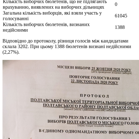
Кількість виборчих бюлетенів, що не підлягають
0
врахуванню, виявлених на виборчих дільницях
Загальна кількість виборців, які взяли участь у
61045
голосуванні
Кількість виборчих бюлетенів, визнаних
1388
недійсними
Відповідно до протоколу, різниця голосів між кандидатами
склала 3202. При цьому 1388 бюлетенів визнані недійсними
(2,27%).