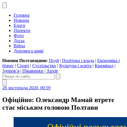
Головна
Новини
Блоги
Проекти
Фото
Досьє
Війна
Допомога армії
Новини Полтавщини:
Події
|
Політика і влада
|
Економіка і
бізнес
|
Спорт
|
Суспільство
|
Культура і освіта
|
Кримінал
|
Здоров’я
|
Цікавинки
|
Архів
28 листопада 2020, 00:59
Офіційно: Олександр Мамай втретє
стає міським головою Полтави