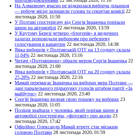
sms-повідомленнями
22 листопада 2020, 11:16
На Алмазному вчасно не відкрилася виборча дільниця
— робоче місце залишили голова та секретар комісії
22
листопада 2020, 11:50
У Полтаві спостерігачу від Сергія Іващенка порізали
шини на автомобілі
22 листопада 2020, 13:59
У Крутому Березі четверо «блогерів» в медичних
халатах розповідали виборцям про небезпеку
голосування в карантин
22 листопада 2020, 14:38
Явка виборців у Полтавській ОТГ на 13 годину склала
11,04%
22 листопада 2020, 15:16
Читачі «Полтавщини» обрали мером Сергія Іващенка
22
листопада 2020, 21:00
Явка виборців у Полтавській ОТГ на 20 годину склала
25,28%
22 листопада 2020, 22:16
Мамай перемагає Іващенка на виборах мера Полтави —
дані паралельного підрахунку голосів штабом партії «За
майбутнє»
22 листопада 2020, 23:40
Сергій Іващенко визнав свою поразку на виборах
23
листопада 2020, 11:05
Поліція знайшла у чоловіка, який порізав шини в
автомобілі спостерігача, «фотозвіт» про акцію
23
листопада 2020, 17:42
Офіційно: Олександр Мамай втретє стає міським
головою Полтави
28 листопада 2020, 01:59