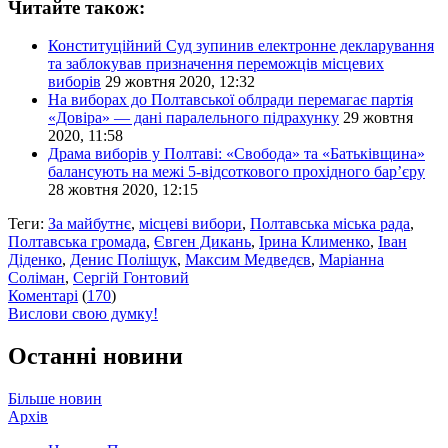
Читайте також:
Конституційний Суд зупинив електронне декларування
та заблокував призначення переможців місцевих
виборів
29 жовтня 2020, 12:32
На виборах до Полтавської облради перемагає партія
«Довіра» — дані паралельного підрахунку
29 жовтня
2020, 11:58
Драма виборів у Полтаві: «Свобода» та «Батьківщина»
балансують на межі 5-відсоткового прохідного бар’єру
28 жовтня 2020, 12:15
Теги:
За майбутнє
,
місцеві вибори
,
Полтавська міська рада
,
Полтавська громада
,
Євген Дикань
,
Ірина Клименко
,
Іван
Діденко
,
Денис Поліщук
,
Максим Медведєв
,
Маріанна
Соліман
,
Сергій Гонтовий
Коментарі
(
170
)
Вислови свою думку!
Останні новини
Більше новин
Архів