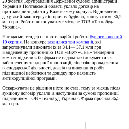
20 жовтня Теруправління Державної судової адміністрації
України в Полтавській області уклало договір на
протиаварійні роботи у Кадетському корпусі. Відновлення
даху, який законсервує історичну будівлю, коштуватиме 36,5
млн грн. Роботи виконуватиме місцеве ТОВ «Технобуд-
Україна».
Нагадаємо, тендер на протиаварійні роботи
був оголошений
10 серпня
. На конкурс
заявилися три компанії
, які
запропонували виконати їх за 34,1— 37,1 млн грн.
Найдешевшу пропозицію ТОВ «ВКФ «СЕН» тендерний
комітет відхилив, бо фірма не надала такі документи як
забезпечення тендерної пропозиції, ліцензію провадження
господарської діяльності, дозвіл на виконання робіт
підвищеної небезпеки та довідку про наявність
антикорупційної програми.
Оскаржувати це рішення ніхто не став, тому за місяць після
аукціону договір уклали із наступним за сумою пропозиції
підрядником ТОВ «Технобуд-Україна». Фірма просила 36,5
млн грн.