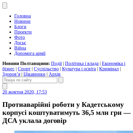
Головна
Новини
Блоги
Проекти
Фото
Досьє
Війна
Допомога армії
Новини Полтавщини:
Події
|
Політика і влада
|
Економіка і
бізнес
|
Спорт
|
Суспільство
|
Культура і освіта
|
Кримінал
|
Здоров’я
|
Цікавинки
|
Архів
20 жовтня 2020, 17:53
Протиаварійні роботи у Кадетському
корпусі коштуватимуть 36,5 млн грн —
ДСА уклала договір