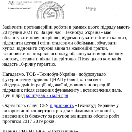
Закінчити протиаварійні роботи в рамках цього підряду мають
20 грудня 2021-го. За цей час «Технобуд-Україна» має
облаштувати нову покрівлю, відремонтувати стіни та карниз,
підсилити цегляні стіни сталевими обоймами, збудувати
купол, відновити слухові вікна та жалюзійні гратки,
встановити на покрівлі огорожу, облаштувати водовідвідну
систему, вставити вікна і двері тощо. Після цього компанія
надасть 10-річну гарантію.
Нагадаємо, ТОВ «Технобуд-Україна» добудовувало
футуристичну будівлю ЦНАПу біля Полтавської
облдержадміністрації, від якої відмовився попередній
підрядник після зведення фундаменту і встановлення паль.
Цей підряд
коштував 75 млн грн
.
Окрім того, слідчі СБУ
підозрюють
«Технобуд-Україна» у
використанні конвертцентрів для «відмивання» коштів,
виведених із бюджету за рахунок завищення обсягів робіт
протягом 2017-2019 років.
Дарина СИНИЦЬКА
, «Полтавщина»