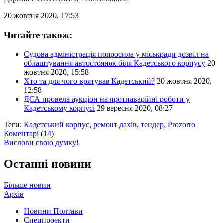
20 жовтня 2020, 17:53
Читайте також:
Судова адміністрація попросила у міськради дозвіл на
облаштування автостоянок біля Кадетського корпусу
20
жовтня 2020, 15:58
Хто та для чого врятував Кадетський?
20 жовтня 2020,
12:58
ДСА провела аукціон на протиаварійні роботи у
Кадетському корпусі
29 вересня 2020, 08:27
Теги:
Кадетський корпус
,
ремонт дахів
,
тендер
,
Prozorro
Коментарі
(
14
)
Вислови свою думку!
Останні новини
Більше новин
Архів
Новини Полтави
Спецпроекти