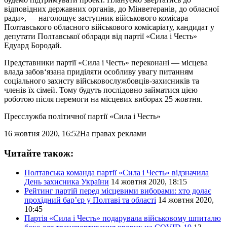
відповідних державних органів, до Мінветеранів, до обласної
ради», — наголошує заступник військового комісара
Полтавського обласного військового комісаріату, кандидат у
депутати Полтавської облради від партії «Сила і Честь»
Едуард Бородай.
Представники партії «Сила і Честь» переконані — місцева
влада забов‘язана приділяти особливу увагу питанням
соціального захисту військовослужбовців-захисників та
членів їх сімей. Тому будуть послідовно займатися цією
роботою після перемоги на місцевих виборах 25 жовтня.
Пресслужба політичної партії «Сила і Честь»
16 жовтня 2020, 16:52
На правах реклами
Читайте також:
Полтавська команда партії «Сила і Честь» відзначила
День захисника України
14 жовтня 2020, 18:15
Рейтинг партій перед місцевими виборами: хто долає
прохідний бар’єр у Полтаві та області
14 жовтня 2020,
10:45
Партія «Сила і Честь» подарувала військовому шпиталю