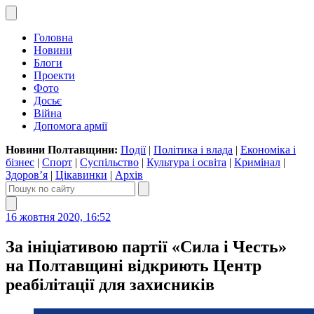
Головна
Новини
Блоги
Проекти
Фото
Досьє
Війна
Допомога армії
Новини Полтавщини:
Події
|
Політика і влада
|
Економіка і
бізнес
|
Спорт
|
Суспільство
|
Культура і освіта
|
Кримінал
|
Здоров’я
|
Цікавинки
|
Архів
16 жовтня 2020, 16:52
За ініціативою партії «Сила і Честь»
на Полтавщині відкриють Центр
реабілітації для захисників