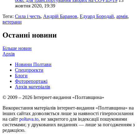
бокс для транспортування хворих на COVID-19
13
жовтня 2020, 19:39
Теги:
Сила і честь
,
Андрій Баранов
,
Едуард Бородай
,
армія
,
ветерани
Останні новини
Більше новин
Архів
Новини Полтави
Спецпроекти
Блоги
Фоторепортажі
Архів матеріалів
© 2009 – 2026 Інтернет-видання «Полтавщина»
Використання матеріалів інтернет-видання «Полтавщина» на
інших сайтах дозволяється лише за наявності гіперпосилання
на сайт
poltava.to
, не закритого для індексації пошуковими
системами; у друкованих виданнях — лише за погодженням з
редакцією.