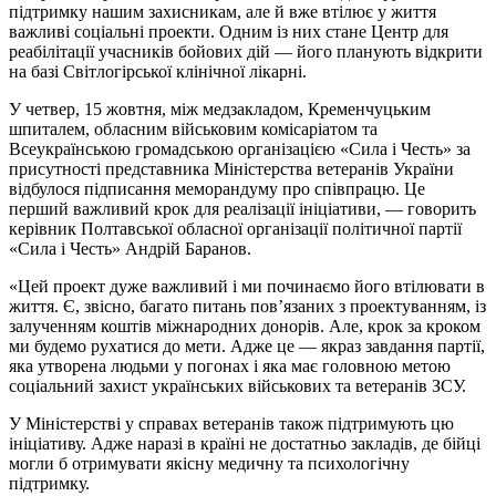
підтримку нашим захисникам, але й вже втілює у життя
важливі соціальні проекти. Одним із них стане Центр для
реабілітації учасників бойових дій — його планують відкрити
на базі Світлогірської клінічної лікарні.
У четвер, 15 жовтня, між медзакладом, Кременчуцьким
шпиталем, обласним військовим комісаріатом та
Всеукраїнською громадською організацією «Сила і Честь» за
присутності представника Міністерства ветеранів України
відбулося підписання меморандуму про співпрацю. Це
перший важливий крок для реалізації ініціативи, — говорить
керівник Полтавської обласної організації політичної партії
«Сила і Честь» Андрій Баранов.
«Цей проект дуже важливий і ми починаємо його втілювати в
життя. Є, звісно, багато питань пов’язаних з проектуванням, із
залученням коштів міжнародних донорів. Але, крок за кроком
ми будемо рухатися до мети. Адже це — якраз завдання партії,
яка утворена людьми у погонах і яка має головною метою
соціальний захист українських військових та ветеранів ЗСУ.
У Міністерстві у справах ветеранів також підтримують цю
ініціативу. Адже наразі в країні не достатньо закладів, де бійці
могли б отримувати якісну медичну та психологічну
підтримку.