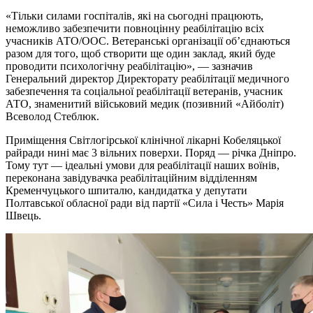
«Тільки силами госпіталів, які на сьогодні працюють,
неможливо забезпечити повноцінну реабілітацію всіх
учасників АТО/ООС. Ветеранські організації об’єднаються
разом для того, щоб створити ще один заклад, який буде
проводити психологічну реабілітацію», — зазначив
Генеральний директор Директорату реабілітації медичного
забезпечення та соціальної реабілітації ветеранів, учасник
АТО, знаменитий військовий медик (позивний «Айболіт)
Всеволод Стеблюк.
Приміщення Світлогірської клінічної лікарні Кобеляцької
райради нині має 3 вільних поверхи. Поряд — річка Дніпро.
Тому тут — ідеальні умови для реабілітації наших воїнів,
переконана завідувачка реабілітаційним відділенням
Кременчуцького шпиталю, кандидатка у депутати
Полтавської обласної ради від партії «Сила і Честь» Марія
Швець.