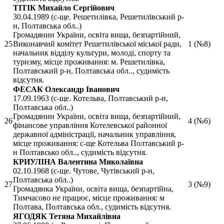
ТІТІК Михайло Сергійович
30.04.1989 (с-ще. Решетилівка, Решетилівський р-
н, Полтавська обл..)
Громадянин України, освіта вища, безпартійний,
25
Виконавчий комітет Решетилівської міської ради,
1 (№8)
начальник відділу культури, молоді, спорту та
туризму, місце проживання: м. Решетилівка,
Полтавський р-н, Полтавська обл.., судимість
відсутня.
ФЕСАК Олександр Іванович
17.09.1963 (с-ще. Котельва, Полтавський р-н,
Полтавська обл..)
Громадянин України, освіта вища, безпартійний,
26
4 (№6)
фінансове управління Котелевської районної
державної адміністрації, начальник управління,
місце проживання: с-ще Котельва Полтавський р-
н Полтавсько обл.., судимість відсутня.
КРИУЛІНА Валентина Миколаївна
02.10.1968 (с-ще. Чутове, Чутівський р-н,
Полтавська обл..)
27
3 (№9)
Громадянка України, освіта вища, безпартійна,
Тимчасово не працює, місце проживання: м
Полтава, Полтавська обл., судимість відсутня.
ЯГОДЯК Тетяна Михайлівна