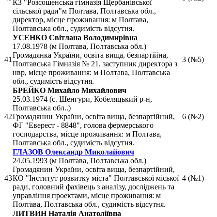
КЗ "Розсошенська гімназія Щербанівської
сільської ради"м Полтава, Полтавська обл.,
директор, місце проживання: м Полтава,
Полтавська обл., судимість відсутня.
УСЕНКО Світлана Володимирівна
17.08.1978 (м Полтава, Полтавська обл.)
Громадянка України, освіта вища, безпартійна,
41
3 (№5)
Полтавська Гімназія № 21, заступник директора з
нвр, місце проживання: м Полтава, Полтавська
обл., судимість відсутня.
БРЕЙКО Михайло Михайлович
25.03.1974 (с. Шенгури, Кобеляцький р-н,
Полтавська обл..)
42
Громадянин України, освіта вища, безпартійний,
6 (№2)
ФГ "Еверест - 8848", голова фермерського
господарства, місце проживання: м Полтава,
Полтавська обл., судимість відсутня.
ГЛАЗОВ Олександр Миколайович
24.05.1993 (м Полтава, Полтавська обл.)
Громадянин України, освіта вища, безпартійний,
43
КО "Інститут розвитку міста" Полтавської міської
4 (№1)
ради, головний фахівець з аналізу, досліджень та
управління проектами, місце проживання: м
Полтава, Полтавська обл., судимість відсутня.
ЛИТВИН Наталія Анатоліївна