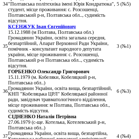
34
"Полтавська політехніка імені Юрія Кондратюка",
5 (№5)
студент, місце проживання: с. Розсошенці,
Полтавський р-н, Полтавська обл.., судимість
відсутня.
КСЕНЖУК Іван Євгенійович
15.12.1988 (м Полтава, Полтавська обл.)
Громадянин України, освіта загальна середня,
безпартійний, Апарат Верховної Ради України,
35
3 (№1)
помічник - консультант народного депутата
україни, місце проживання: с. Розсошенці,
Полтавський р-н Полтавська обл.., судимість
відсутня.
ГОРБЕНКО Олександр Григорович
15.11.1979 (м. Кобеляки, Кобеляцкий р-н,
Полтавська обл..)
Громадянин України, освіта вища, безпартійний,
36
6 (№3)
КНП "Кобеляцька ЦРЛ" Кобеляцької районної
ради, завідувач травматологічного відділення,
місце проживання: м Полтава, Полтавська обл.,
судимість відсутня.
СІДНЕНКО Наталія Петрівна
27.06.1979 (с-ще. Котелька, Котелевський р-н,
Полтавська обл..)
Громадянка України, освіта вища, безпартійна,
37
4 (№4)
Котелевська районної державної адміністрації,