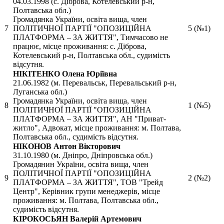
04.03.1998 (с. Діброва, Котелевський р-н,
Полтавська обл.)
Громадянка України, освіта вища, член
7
ПОЛІТИЧНОЇ ПАРТІЇ "ОПОЗИЦІЙНА
5 (№1)
ПЛАТФОРМА – ЗА ЖИТТЯ", Тимчасово не
працює, місце проживання: с. Діброва,
Котелевський р-н, Полтавська обл., судимість
відсутня.
НІКІТЕНКО Олена Юріївна
21.06.1982 (м. Перевальськ, Перевальський р-н,
Луганська обл.)
Громадянка України, освіта вища, член
8
1 (№5)
ПОЛІТИЧНОЇ ПАРТІЇ "ОПОЗИЦІЙНА
ПЛАТФОРМА – ЗА ЖИТТЯ", АН "Приват-
житло", Адвокат, місце проживання: м. Полтава,
Полтавська обл., судимість відсутня.
НІКОНОВ Антон Вікторович
31.10.1980 (м. Дніпро, Дніпровська обл.)
Громадянин України, освіта вища, член
ПОЛІТИЧНОЇ ПАРТІЇ "ОПОЗИЦІЙНА
9
2 (№2)
ПЛАТФОРМА – ЗА ЖИТТЯ", ТОВ "Трейд
Центр", Керівник групи менеджерів, місце
проживання: м. Полтава, Полтавська обл.,
судимість відсутня.
КІРОКОСЬЯН Валерій Артемович