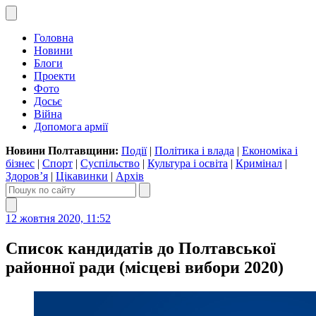
Головна
Новини
Блоги
Проекти
Фото
Досьє
Війна
Допомога армії
Новини Полтавщини:
Події
|
Політика і влада
|
Економіка і
бізнес
|
Спорт
|
Суспільство
|
Культура і освіта
|
Кримінал
|
Здоров’я
|
Цікавинки
|
Архів
12 жовтня 2020, 11:52
Список кандидатів до Полтавської
районної ради (місцеві вибори 2020)