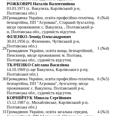
РОЖКОВИЧ Наталія Валентинівна
03.03.1971 (с. Вакулиха, Карлівський р-н,
Полтавська обл.)
28
Громадянка України, освіта професійно-технічна,
6 (№4)
безпартійна, ПП "Агромаш", Старший бухгалтер,
місце проживання: с. Вакулиха, , Полтавський р-
н, Полтавська обл., судимість відсутня.
ФІЛЕНКО Леонід Олександрович
30.03.1956 (с. Філенково, Чутівський р-н,
Полтавська обл.)
29
1 (№4)
Громадянин України, освіта вища, безпартійний,
Пенсіонер, місце проживання: м. Полтава,
Полтавська обл., судимість відсутня.
ТКАЧЕНКО Світлана Василівна
14.10.1969 (с-ще Вакулиха, Карлівського р-ну,
Полтавської обл.)
30
Громадянка України, освіта професійно-технічна,
6 (№5)
безпартійна, ПП "Агромаш", бухгалтер, місце
проживання: с. Вакулиха, Полтавський р-н,
Полтавська обл., судимість відсутня.
КОРНІЙЧУК Микола Сергійович
15.12.1987 (с. Михайлівське, Карлівський р-н,
Полтавська обл.)
31
Громадянин України, освіта загальна середня,
4 (№3)