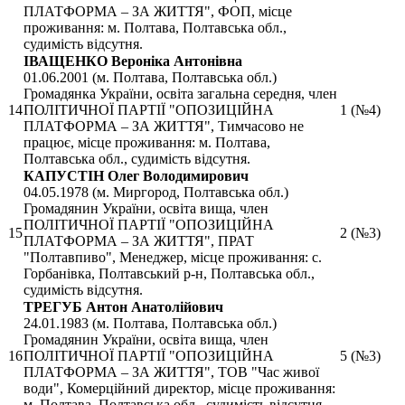
ПЛАТФОРМА – ЗА ЖИТТЯ", ФОП, місце
проживання: м. Полтава, Полтавська обл.,
судимість відсутня.
ІВАЩЕНКО Вероніка Антонівна
01.06.2001 (м. Полтава, Полтавська обл.)
Громадянка України, освіта загальна середня, член
14
ПОЛІТИЧНОЇ ПАРТІЇ "ОПОЗИЦІЙНА
1 (№4)
ПЛАТФОРМА – ЗА ЖИТТЯ", Тимчасово не
працює, місце проживання: м. Полтава,
Полтавська обл., судимість відсутня.
КАПУСТІН Олег Володимирович
04.05.1978 (м. Миргород, Полтавська обл.)
Громадянин України, освіта вища, член
ПОЛІТИЧНОЇ ПАРТІЇ "ОПОЗИЦІЙНА
15
2 (№3)
ПЛАТФОРМА – ЗА ЖИТТЯ", ПРАТ
"Полтавпиво", Менеджер, місце проживання: с.
Горбанівка, Полтавський р-н, Полтавська обл.,
судимість відсутня.
ТРЕГУБ Антон Анатолійович
24.01.1983 (м. Полтава, Полтавська обл.)
Громадянин України, освіта вища, член
16
ПОЛІТИЧНОЇ ПАРТІЇ "ОПОЗИЦІЙНА
5 (№3)
ПЛАТФОРМА – ЗА ЖИТТЯ", ТОВ "Час живої
води", Комерційний директор, місце проживання:
м. Полтава, Полтавська обл., судимість відсутня.