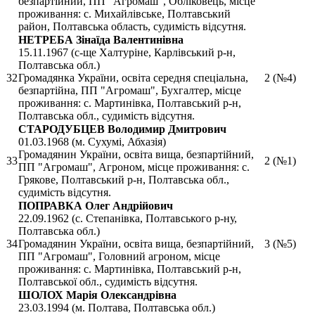
безпартійний, ПП "Агромаш", Обліковець, місце
проживання: с. Михайлівське, Полтавський
район, Полтавська область, судимість відсутня.
НЕТРЕБА Зінаїда Валентинівна
15.11.1967 (с-ще Халтуріне, Карлівський р-н,
Полтавська обл.)
32
Громадянка України, освіта середня спеціальна,
2 (№4)
безпартійна, ПП "Агромаш", Бухгалтер, місце
проживання: с. Мартинівка, Полтавський р-н,
Полтавська обл., судимість відсутня.
СТАРОДУБЦЕВ Володимир Дмитрович
01.03.1968 (м. Сухумі, Абхазія)
Громадянин України, освіта вища, безпартійний,
33
2 (№1)
ПП "Агромаш", Агроном, місце проживання: с.
Грякове, Полтавський р-н, Полтавська обл.,
судимість відсутня.
ПОПРАВКА Олег Андрійович
22.09.1962 (с. Степанівка, Полтавського р-ну,
Полтавська обл.)
34
Громадянин України, освіта вища, безпартійний,
3 (№5)
ПП "Агромаш", Головний агроном, місце
проживання: с. Мартинівка, Полтавський р-н,
Полтавської обл., судимість відсутня.
ШОЛОХ Марія Олександрівна
23.03.1994 (м. Полтава, Полтавська обл.)