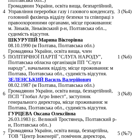
Полтавська обл..)
Громадянин України, освіта вища, безпартійний,
4
Управління переробки газу і газового конденсату,
3 (№4)
головний фахівець відділу безпеки та співпраці з
правоохоронними органами, місце проживання:
м. Зіньків, Зіньківський р-н, Полтавська обл..,
судимість відсутня.
ШКУРУПІЙ Марина Вікторівна
08.10.1990 (м Полтава, Полтавська обл.)
Громадянка України, освіта вища, член
5
ПОЛІТИЧНОЇ ПАРТІЇ "СЛУГА НАРОДУ",
1 (№6)
Полтавська обласна організація ПП "Слуга
народу", начальник відділу, місце проживання: м
Полтава, Полтавська обл., судимість відсутня.
ЗЕЛЕНСЬКИЙ Василь Валерійович
08.02.1987 (м Полтава, Полтавська обл.)
Громадянин України, освіта вища, безпартійний,
6
3 (№8)
ПСП "Глобал Агро Інвест", заступник
генерального директора, місце проживання: м
Полтава, Полтавська обл., судимість відсутня.
ГУРЦЕВА Оксана Олексіївна
26.03.1983 (с. Великий Тростянець, Полтавский р-
н, Полтавська обл..)
Громадянка України, освіта вища, безпартійна,
7
5 (№7)
ТОВ "Центр Інженерії", помічник директора,