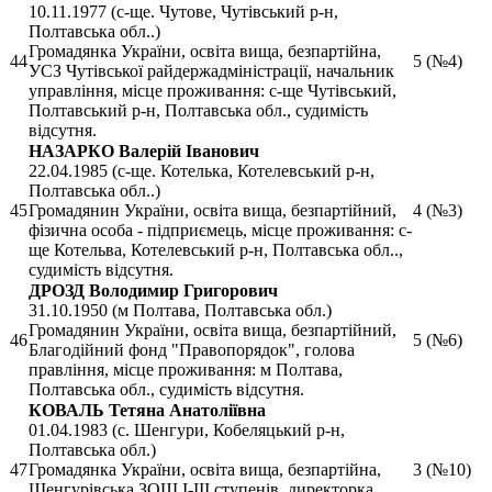
10.11.1977 (с-ще. Чутове, Чутівський р-н,
Полтавська обл..)
Громадянка України, освіта вища, безпартійна,
44
5 (№4)
УСЗ Чутівської райдержадміністрації, начальник
управління, місце проживання: с-ще Чутівський,
Полтавський р-н, Полтавська обл., судимість
відсутня.
НАЗАРКО Валерій Іванович
22.04.1985 (с-ще. Котелька, Котелевський р-н,
Полтавська обл..)
45
Громадянин України, освіта вища, безпартійний,
4 (№3)
фізична особа - підприємець, місце проживання: с-
ще Котельва, Котелевський р-н, Полтавська обл..,
судимість відсутня.
ДРОЗД Володимир Григорович
31.10.1950 (м Полтава, Полтавська обл.)
Громадянин України, освіта вища, безпартійний,
46
5 (№6)
Благодійний фонд "Правопорядок", голова
правління, місце проживання: м Полтава,
Полтавська обл., судимість відсутня.
КОВАЛЬ Тетяна Анатоліївна
01.04.1983 (с. Шенгури, Кобеляцький р-н,
Полтавська обл.)
47
Громадянка України, освіта вища, безпартійна,
3 (№10)
Шенгурівська ЗОШ І-ІІІ ступенів, директорка,