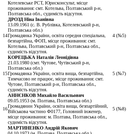
Котелевське РСТ, Юрисконсульт, місце
проживання: смт. Котельва, Полтавський р-н,
Полтавська обл., судимість відсутня.
ДРОЗД Ніна Іванівна
13.09.1961 (с. В. Рублівка, Котелевський р-н,
Полтавська обл.)
14
Громадянка України, освіта середня спеціальна,
4 (№5)
безпартійна, ФОП, місце проживання: смт.
Котельва, Полтавський р-н, Полтавська обл.,
судимість відсутня.
КОРЕЦЬКА Наталія Леонідівна
21.03.1980 (смт. Чутове, Чутівський р-н,
Полтавська обл.)
15
Громадянка України, освіта вища, безпартійна,
5 (№7)
Тимчасово не працює, місце проживання: смт.
Чутове, Полтавський р-н, Полтавська обл.,
судимість відсутня.
АННЄНКОВ Михайло Васильович
09.05.1953 (м. Полтава, Полтавська обл.)
Громадянин України, освіта вища, безпартійний,
16
5 (№8)
Військова частино Ф0177, Головний інженер,
місце проживання: м. Полтава, Полтавська обл.,
судимість відсутня.
МАРТИНЕНКО Андрій Якович
04.10.1973 (м. Полтава, Полтавська обл.)