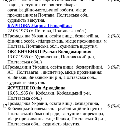
ради", заступник головного лікаря з
організаційно-методичної роботи, місце
проживання: м Полтава, Полтавська обл.,
судимість відсутня.
КАРПОВА Лариса Геннадіївна
22.06.1973 (м Полтава, Полтавська обл.)
15
Громадянка України, освіта вища, безпартійна,
2 (№3)
фізична особа - підприємець, місце проживання: м
Полтава, Полтавська обл., судимість відсутня.
ОКСЕНЧЕНКО Руслан Володимирович
13.07.1985 (с. Удовиченки, Полтавський р-н,
Полтавська обл..)
16
Громадянин України, освіта вища, безпартійний,
3 (№7)
АТ "Полтавагаз", диспетчер, місце проживання:
м. Зіньків, Зіньківський р-н, Полтавська обл..,
судимість відсутня.
ЖУЧЕНЯ Юлія Аркадіївна
16.05.1985 (м. Кобеляки, Кобеляцький р-н,
Полтавська обл..)
Громадянка України, освіта вища, безпартійна,
17
6 (№4)
Кобеляцький навчально - реабілітаційний центр
Полтавської обласної ради, заступник директора,
місце проживання: с-ще Білики, Полтавський р-н,
Полтавська обл.., судимість відсутня.