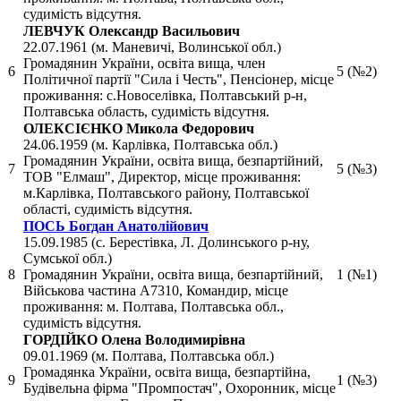
судимість відсутня.
ЛЕВЧУК Олександр Васильович
22.07.1961 (м. Маневичі, Волинської обл.)
Громадянин України, освіта вища, член
6
5 (№2)
Політичної партії "Сила і Честь", Пенсіонер, місце
проживання: с.Новоселівка, Полтавський р-н,
Полтавська область, судимість відсутня.
ОЛЕКСІЄНКО Микола Федорович
24.06.1959 (м. Карлівка, Полтавська обл.)
Громадянин України, освіта вища, безпартійний,
7
5 (№3)
ТОВ "Елмаш", Директор, місце проживання:
м.Карлівка, Полтавського району, Полтавської
області, судимість відсутня.
ПОСЬ Богдан Анатолійович
15.09.1985 (с. Берестівка, Л. Долинського р-ну,
Сумської обл.)
8
Громадянин України, освіта вища, безпартійний,
1 (№1)
Військова частина А7310, Командир, місце
проживання: м. Полтава, Полтавська обл.,
судимість відсутня.
ГОРДІЙКО Олена Володимирівна
09.01.1969 (м. Полтава, Полтавська обл.)
Громадянка України, освіта вища, безпартійна,
9
1 (№3)
Будівельна фірма "Промпостач", Охоронник, місце