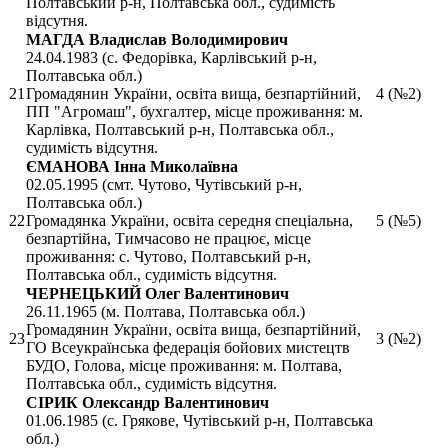
Полтавський р-н, Полтавська обл., судимість
відсутня.
МАГДА Владислав Володимирович
24.04.1983 (с. Федорівка, Карлівський р-н,
Полтавська обл.)
21
Громадянин України, освіта вища, безпартійний,
4 (№2)
ПП "Агромаш", бухгалтер, місце проживання: м.
Карлівка, Полтавський р-н, Полтавська обл.,
судимість відсутня.
ЄМАНОВА Інна Миколаївна
02.05.1995 (смт. Чутово, Чутівський р-н,
Полтавська обл.)
22
Громадянка України, освіта середня спеціальна,
5 (№5)
безпартійна, Тимчасово не працює, місце
проживання: с. Чутово, Полтавський р-н,
Полтавська обл., судимість відсутня.
ЧЕРНЕЦЬКИЙ Олег Валентинович
26.11.1965 (м. Полтава, Полтавська обл.)
Громадянин України, освіта вища, безпартійний,
23
3 (№2)
ГО Всеукраїнська федерація бойових мистецтв
БУДО, Голова, місце проживання: м. Полтава,
Полтавська обл., судимість відсутня.
СІРИК Олександр Валентинович
01.06.1985 (с. Грякове, Чутівський р-н, Полтавська
обл.)