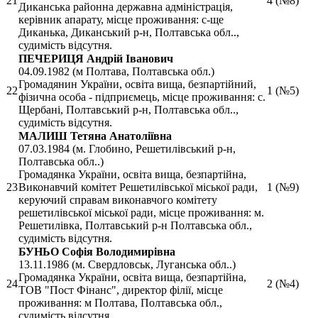
21
4 (№8)
Диканська районна державна адміністрація,
керівник апарату, місце проживання: с-ще
Диканька, Диканський р-н, Полтавська обл..,
судимість відсутня.
ПЕЧЕРИЦЯ Андрій Іванович
04.09.1982 (м Полтава, Полтавська обл.)
Громадянин України, освіта вища, безпартійний,
22
1 (№5)
фізична особа - підприємець, місце проживання: с.
Щербані, Полтавський р-н, Полтавська обл..,
судимість відсутня.
МАЛИШ Тетяна Анатоліївна
07.03.1984 (м. Глобино, Решетилівський р-н,
Полтавська обл..)
Громадянка України, освіта вища, безпартійна,
23
Виконавчий комітет Решетилівської міської ради,
1 (№9)
керуючий справам виконавчого комітету
решетилівської міської ради, місце проживання: м.
Решетилівка, Полтавський р-н Полтавська обл.,
судимість відсутня.
БУНЬО Софія Володимирівна
13.11.1986 (м. Свердловськ, Луганська обл..)
Громадянка України, освіта вища, безпартійна,
24
2 (№4)
ТОВ "Пост Фінанс", директор філії, місце
проживання: м Полтава, Полтавська обл.,
судимість відсутня.