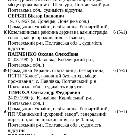
місце проживання: с. Шенгури, Полтавський р-н,
Полтавська обл., судимість відсутня.
СЕРБІН Віктор Іванович
19.10.1967 (м. Донецьк, Донецька обл.)
Громадянин України, освіта вища, безпартійний,
48
Козельщинська районна державна адміністрація,
6 (№1)
голова, місце проживання: с. Івашки,
Полтавський р-н, Полтавська обл.., судимість
відсутня.
ПАНЧЕНКО Оксана Олексіївна
02.08.1985 (с. Павлівка, Кобеляцький р-н,
Полтавська обл..)
49
Громадянка України, освіта вища, безпартійна,
6 (№5)
ПСГП "Колос", головний бухгалтер, місце
проживання: с. Павлівка, Полтавський р-н,
Полтавська обл.., судимість відсутня.
ТИМОХА Олександр Федорович
24.09.1950 (с. Климівка, Карлівський р-н,
Полтавська обл..)
Громадянин України, освіта вища, безпартійний,
50
5 (№1)
ПП "Ланівський цукровий завод", генеральний
директор, місце проживання: с-ще Ланна,
Полтавський р-н, Полтавська обл., судимість
відсутня.