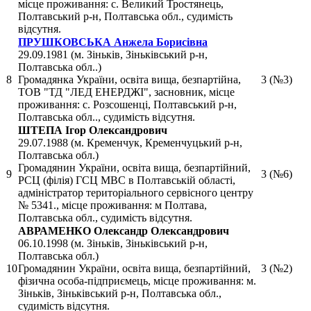
місце проживання: с. Великий Тростянець,
Полтавський р-н, Полтавська обл., судимість
відсутня.
ПРУШКОВСЬКА Анжела Борисівна
29.09.1981 (м. Зіньків, Зіньківський р-н,
Полтавська обл..)
8
Громадянка України, освіта вища, безпартійна,
3 (№3)
ТОВ "ТД "ЛЕД ЕНЕРДЖІ", засновник, місце
проживання: с. Розсошенці, Полтавський р-н,
Полтавська обл.., судимість відсутня.
ШТЕПА Ігор Олександрович
29.07.1988 (м. Кременчук, Кременчуцький р-н,
Полтавська обл.)
Громадянин України, освіта вища, безпартійний,
9
3 (№6)
РСЦ (філія) ГСЦ МВС в Полтавській області,
адміністратор територіального сервісного центру
№ 5341., місце проживання: м Полтава,
Полтавська обл., судимість відсутня.
АВРАМЕНКО Олександр Олександрович
06.10.1998 (м. Зіньків, Зіньківський р-н,
Полтавська обл.)
10
Громадянин України, освіта вища, безпартійний,
3 (№2)
фізична особа-підприємець, місце проживання: м.
Зіньків, Зіньківський р-н, Полтавська обл.,
судимість відсутня.