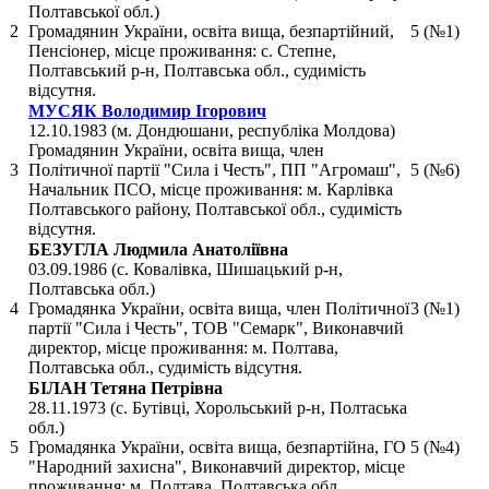
Полтавської обл.)
2
Громадянин України, освіта вища, безпартійний,
5 (№1)
Пенсіонер, місце проживання: с. Степне,
Полтавський р-н, Полтавська обл., судимість
відсутня.
МУСЯК Володимир Ігорович
12.10.1983 (м. Дондюшани, республіка Молдова)
Громадянин України, освіта вища, член
3
Політичної партії "Сила і Честь", ПП "Агромаш",
5 (№6)
Начальник ПСО, місце проживання: м. Карлівка
Полтавського району, Полтавської обл., судимість
відсутня.
БЕЗУГЛА Людмила Анатоліївна
03.09.1986 (с. Ковалівка, Шишацький р-н,
Полтавська обл.)
4
Громадянка України, освіта вища, член Політичної
3 (№1)
партії "Сила і Честь", ТОВ "Семарк", Виконавчий
директор, місце проживання: м. Полтава,
Полтавська обл., судимість відсутня.
БІЛАН Тетяна Петрівна
28.11.1973 (с. Бутівці, Хорольський р-н, Полтаська
обл.)
5
Громадянка України, освіта вища, безпартійна, ГО
5 (№4)
"Народний захисна", Виконавчий директор, місце
проживання: м. Полтава, Полтавська обл.,