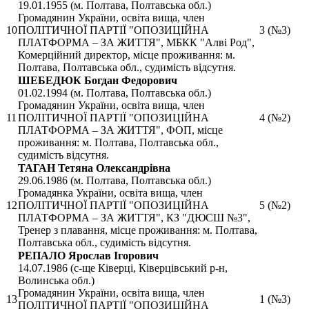
19.01.1955 (м. Полтава, Полтавська обл.)
Громадянин України, освіта вища, член
10
ПОЛІТИЧНОЇ ПАРТІЇ "ОПОЗИЦІЙНА
3 (№3)
ПЛАТФОРМА – ЗА ЖИТТЯ", МБКК "Алві Род",
Комерційний директор, місце проживання: м.
Полтава, Полтавська обл., судимість відсутня.
ШЕБЕДЮК Богдан Федорович
01.02.1994 (м. Полтава, Полтавська обл.)
Громадянин України, освіта вища, член
11
ПОЛІТИЧНОЇ ПАРТІЇ "ОПОЗИЦІЙНА
4 (№2)
ПЛАТФОРМА – ЗА ЖИТТЯ", ФОП, місце
проживання: м. Полтава, Полтавська обл.,
судимість відсутня.
ТАГАН Тетяна Олександрівна
29.06.1986 (м. Полтава, Полтавська обл.)
Громадянка України, освіта вища, член
12
ПОЛІТИЧНОЇ ПАРТІЇ "ОПОЗИЦІЙНА
5 (№2)
ПЛАТФОРМА – ЗА ЖИТТЯ", КЗ "ДЮСШ №3",
Тренер з плавання, місце проживання: м. Полтава,
Полтавська обл., судимість відсутня.
РЕПАЛО Ярослав Ігорович
14.07.1986 (с-ще Ківерці, Ківерцівський р-н,
Волинська обл.)
Громадянин України, освіта вища, член
13
1 (№3)
ПОЛІТИЧНОЇ ПАРТІЇ "ОПОЗИЦІЙНА