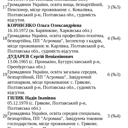
Громадянин України, освіта вища, безпартійний,
17
3 (№3)
Пенсіонер, місце проживання: с. Ковалівка,
Полтавський р-н, Полтавська обл., судимість
відсутня.
КОРНІЄНКО Ольга Олександрівна
16.10.1972 (м. Барвінкове, Харківська обл.)
Громадянка України, освіта професійно-технічна,
18
4 (№4)
безпартійна, ПП "Агромаш", Інспектор з кадрів,
місце проживання: м. Карлівка, Полтавський р-н,
Полтавська обл., судимість відсутня.
ДУДАРЕВ Сергій Веніамінович
13.06.1965 (с. Пронькіно, Бугурусланський р-н,
Оренбургська обл.)
Громадянин України, освіта загальна середня,
19
6 (№3)
безпартійний, ПП "Агромаш", Завідуючий
автопарком, місце проживання: с. Грякове,
Полтавський р-н, Полтавська обл., судимість
відсутня.
ГИЛИК Надія Іванівна
05.12.1970 (с. Грякове, Полтавський р-н,
Полтавська обл.)
Громадянка України, освіта середня спеціальна,
20
3 (№4)
безпартійна, ПП "Агромаш", Завідуюча токовим
господарством, місце проживання: с. Грякове,