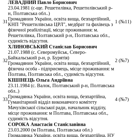
ЛЕВАДНИЙ Павло Борисович
23.04.1981 (с-ще. Решетилівка, Решетилівський р-
н, Полтавська обл..)
Громадянин України, освіта вища, безпартійний,
31
1 (№11)
КНП "Решетилівська ЦРЛ", медбрат та фахівець з
фізичної реабілітації, місце проживання: м.
Решетилівка, Полтавський р-н, Полтавська обл.,
судимість відсутня.
ХЛИНОВСЬКИЙ Станіслав Борисович
21.07.1988 (с. Северомуйськ, Северо-
Байкальський р-н, р. Бурятія)
32
2 (№7)
Громадянин України, освіта вища, безпартійний,
фізична особа - підприємець, місце проживання: м
Полтава, Полтавська обл., судимість відсутня.
КІШІНЕЦЬ Ольга Андріївна
23.11.1984 (с. Валок, Полтавський р-н, Полтавська
обл..)
Громадянка України, освіта вища, безпартійна,
33
4 (№7)
Гуманітарний відділ виконавчого комітету
Мачухівської сільської ради, начальник відділу,
місце проживання: м Полтава, Полтавська обл.,
судимість відсутня.
СОРОКА Анастасія Станіславівна
23.03.2000 (м Полтава, Полтавська обл.)
Громадянка України, освіта вища, безпартійна, НУ