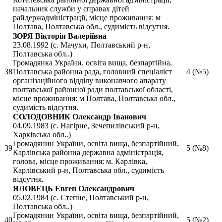
начальник служби у справах дітей
райдержадміністрації, місце проживання: м
Полтава, Полтавська обл., судимість відсутня.
ЗОРЯ Вікторія Валеріївна
23.08.1992 (с. Мачухи, Полтавський р-н,
Полтавська обл..)
Громадянка України, освіта вища, безпартійна,
38
Полтавська районна рада, головний спеціаліст
4 (№5)
організаційного відділу виконавчого апарату
полтавської районної ради полтавської області,
місце проживання: м Полтава, Полтавська обл.,
судимість відсутня.
СОЛОДОВНИК Олександр Іванович
04.09.1983 (с. Нагірне, Зечепилівський р-н,
Харківська обл..)
Громадянин України, освіта вища, безпартійний,
39
5 (№8)
Карлівська районна державна адміністрація,
голова, місце проживання: м. Карлівка,
Карлівський р-н, Полтавська обл., судимість
відсутня.
ЯЛОВЕЦЬ Евген Олександрович
05.02.1984 (с. Степне, Полтавський р-н,
Полтавська обл..)
Громадянин України, освіта вища, безпартійний,
40
5 (№2)