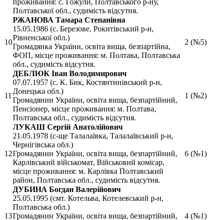
проживання: с. Гожули, Полтавського р-ну,
Полтавської обл., судимість відсутня.
РЖАНОВА Тамара Степанівна
15.05.1986 (с. Березове, Рокитівський р-н,
Рівненської обл.)
10
2 (№5)
Громадянка України, освіта вища, безпартійна,
ФОП, місце проживання: м. Полтава, Полтавська
обл., судимість відсутня.
ДЕБЛЮК Іван Володимирович
07.07.1957 (с. К. Бик, Костянтинівський р-н,
Донецька обл.)
11
1 (№2)
Громадянин України, освіта вища, безпартійний,
Пенсіонер, місце проживання: м. Полтава,
Полтавська обл., судимість відсутня.
ЛУКАШ Сергій Анатолійович
21.05.1978 (с-ще Талалаївка, Талалаївський р-н,
Чернігівська обл.)
12
Громадянин України, освіта вища, безпартійний,
6 (№1)
Карлівський військомат, Військовий комісар,
місце проживання: м. Карлівка Полтавський
район, Полтавська обл., судимість відсутня.
ДУБИНА Богдан Валерійович
25.05.1995 (смт. Котельва, Котелевський р-н,
Полтавська обл.)
13
Громадянин України, освіта вища, безпартійний,
4 (№1)