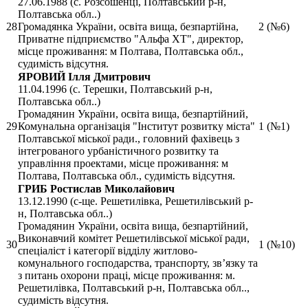
27.06.1988 (с. Розсошенці, Полтавський р-н,
Полтавська обл..)
28
Громадянка України, освіта вища, безпартійна,
2 (№6)
Приватне підприємство "Альфа ХТ", директор,
місце проживання: м Полтава, Полтавська обл.,
судимість відсутня.
ЯРОВИЙ Ілля Дмитрович
11.04.1996 (с. Терешки, Полтавський р-н,
Полтавська обл..)
Громадянин України, освіта вища, безпартійний,
29
Комунальна організація "Інститут розвитку міста"
1 (№1)
Полтавської міської ради., головний фахівець з
інтегрованого урбаністичного розвитку та
управління проектами, місце проживання: м
Полтава, Полтавська обл., судимість відсутня.
ГРИБ Ростислав Миколайович
13.12.1990 (с-ще. Решетилівка, Решетилівський р-
н, Полтавська обл..)
Громадянин України, освіта вища, безпартійний,
Виконавчий комітет Решетилівської міської ради,
30
1 (№10)
спеціаліст і категорії відділу житлово-
комунального господарства, транспорту, зв’язку та
з питань охорони праці, місце проживання: м.
Решетилівка, Полтавський р-н, Полтавська обл..,
судимість відсутня.