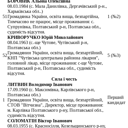
БОРОВИК Альона Олексіївна
08.03.1984 (с. Мала Данилівка, Дергачівський р-н.,
Харьківська обл..)
51
Громадянка України, освіта вища, безпартійна,
1 (№2)
Тимчасово не працює, місце проживання: с.
Супрунівка, Полтавський р-н, Полтавська обл.,
судимість відсутня.
КРИВОРУЧКО Юрій Миколайович
08.04.1963 (с.-ще Чутове, Чутівський р-н,
Полтавська обл.)
Громадянин України, освіта вища, безпартійний,
52
5 (№3)
КНП "Чутівська центральна районна лікарня",
головний лікар, місце проживання: с-ще Чутове,
Полтавський р-н, Полтавська обл., судимість
відсутня.
Сила і честь
ЛИТВИН Володимир Іванович
17.09.1960 (с. Максимівка, Карлівського р-н,
Полтавська обл.)
Перший
1
Громадянин України, освіта вища, безпартійний,
кандидат
СТОВ "Вітчизна", Директор, місце проживання:
м. Карлівка Полтавського р-ну, Полтавської обл.,
судимість відсутня.
СОЛОМАТІН Віктор Іванович
08.03.1955 (с. Красносілля, Козельщинського р-ну,