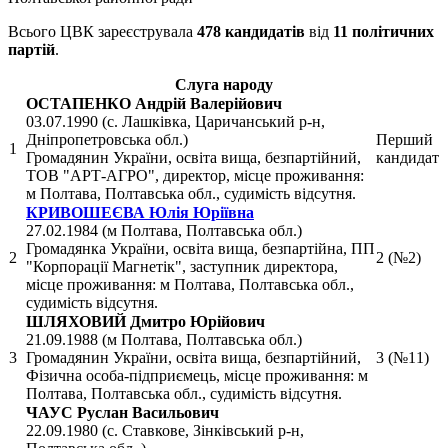
Всього ЦВК зареєструвала
478 кандидатів
від
11 політичних
партій
.
Слуга народу
ОСТАПЕНКО Андрій Валерійович
03.07.1990 (с. Лашківка, Царичанський р-н,
Дніпропетровська обл.)
Перший
1
Громадянин України, освіта вища, безпартійний,
кандидат
ТОВ "АРТ-АГРО", директор, місце проживання:
м Полтава, Полтавська обл., судимість відсутня.
КРИВОШЕЄВА Юлія Юріївна
27.02.1984 (м Полтава, Полтавська обл.)
Громадянка України, освіта вища, безпартійна, ПП
2
2 (№2)
"Корпорації Магнетік", заступник директора,
місце проживання: м Полтава, Полтавська обл.,
судимість відсутня.
ШЛЯХОВИЙ Дмитро Юрійович
21.09.1988 (м Полтава, Полтавська обл.)
3
Громадянин України, освіта вища, безпартійний,
3 (№11)
Фізична особа-підприємець, місце проживання: м
Полтава, Полтавська обл., судимість відсутня.
ЧАУС Руслан Васильович
22.09.1980 (с. Ставкове, Зінківський р-н,