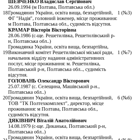
ШЕВЧЕНКО Владислав Сергійович
26.09.1994 (м Полтава, Полтавська обл.)
18
Громадянин України, освіта вища, безпартійний,
1 (№3)
ФГ "Надія", головний інженер, місце проживання:
м Полтава, Полтавська обл., судимість відсутня.
КРАМАР Вікторія Вікторівна
28.06.1986 (с-ще. Решетилівка, Решетилівський р-
н, Полтавська обл..)
Громадянка України, освіта вища, безпартійна,
19
Виконавчий комітет Решетилівської міської ради,
1 (№7)
начальник відділу надання адміністративних
послуг, місце проживання: м. Решетилівка,
Полтавський р-н, Полтавська обл.., судимість
відсутня.
ГОЛОВАНЬ Олександр Вікторович
25.07.1987 (с. Селещина, Машівський р-н.,
Полтавська обл..)
20
Громадянин України, освіта вища, безпартійний,
6 (№6)
ТОВ "ТК Полтехкомплект", директор, місце
проживання: м Полтава, Полтавська обл.,
судимість відсутня.
ДЯКІВНИЧ Віталій Анатолійович
14.08.1979 (с-ще. Диканька, Полтавський р-н,
Полтавська обл..)
Громадянин України, освіта вища, безпартійний,