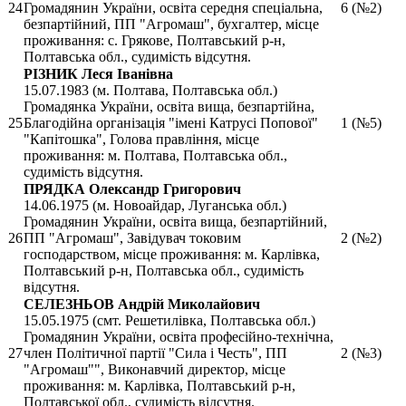
24
Громадянин України, освіта середня спеціальна,
6 (№2)
безпартійний, ПП "Агромаш", бухгалтер, місце
проживання: с. Грякове, Полтавський р-н,
Полтавська обл., судимість відсутня.
РІЗНИК Леся Іванівна
15.07.1983 (м. Полтава, Полтавська обл.)
Громадянка України, освіта вища, безпартійна,
25
Благодійна організація "імені Катрусі Попової"
1 (№5)
"Капітошка", Голова правління, місце
проживання: м. Полтава, Полтавська обл.,
судимість відсутня.
ПРЯДКА Олександр Григорович
14.06.1975 (м. Новоайдар, Луганська обл.)
Громадянин України, освіта вища, безпартійний,
26
ПП "Агромаш", Завідувач токовим
2 (№2)
господарством, місце проживання: м. Карлівка,
Полтавський р-н, Полтавська обл., судимість
відсутня.
СЕЛЕЗНЬОВ Андрій Миколайович
15.05.1975 (смт. Решетилівка, Полтавська обл.)
Громадянин України, освіта професійно-технічна,
27
член Політичної партії "Сила і Честь", ПП
2 (№3)
"Агромаш"", Виконавчий директор, місце
проживання: м. Карлівка, Полтавський р-н,
Полтавської обл., судимість відсутня.