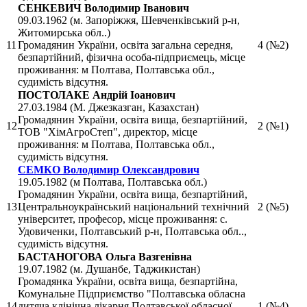
СЕНКЕВИЧ Володимир Іванович
09.03.1962 (м. Запоріжжя, Шевченківський р-н,
Житомирська обл..)
11
Громадянин України, освіта загальна середня,
4 (№2)
безпартійний, фізична особа-підприємець, місце
проживання: м Полтава, Полтавська обл.,
судимість відсутня.
ПОСТОЛАКЕ Андрій Іоанович
27.03.1984 (М. Джезказган, Казахстан)
Громадянин України, освіта вища, безпартійний,
12
2 (№1)
ТОВ "ХімАгроСтеп", директор, місце
проживання: м Полтава, Полтавська обл.,
судимість відсутня.
СЕМКО Володимир Олександрович
19.05.1982 (м Полтава, Полтавська обл.)
Громадянин України, освіта вища, безпартійний,
13
Центральноукраїнський національний технічний
2 (№5)
університет, професор, місце проживання: с.
Удовиченки, Полтавський р-н, Полтавська обл..,
судимість відсутня.
БАСТАНОГОВА Ольга Вазгенівна
19.07.1982 (м. Душанбе, Таджикистан)
Громадянка України, освіта вища, безпартійна,
Комунальне Підприємство "Полтавська обласна
14
дитяча клінічна лікарня Полтавської обласної
1 (№4)