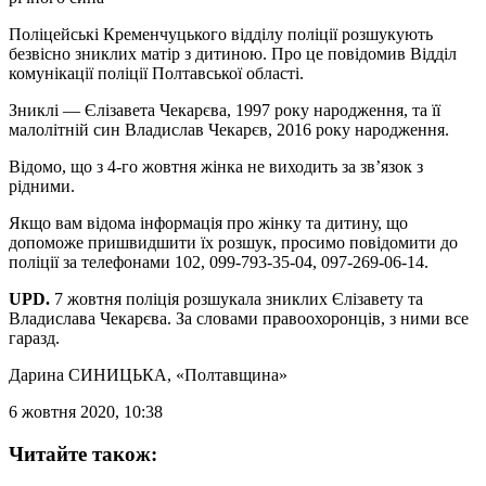
Поліцейські Кременчуцького відділу поліції розшукують
безвісно зниклих матір з дитиною. Про це повідомив Відділ
комунікації поліції Полтавської області.
Зниклі — Єлізавета Чекарєва, 1997 року народження, та її
малолітній син Владислав Чекарєв, 2016 року народження.
Відомо, що з 4-го жовтня жінка не виходить за зв’язок з
рідними.
Якщо вам відома інформація про жінку та дитину, що
допоможе пришвидшити їх розшук, просимо повідомити до
поліції за телефонами 102, 099-793-35-04, 097-269-06-14.
UPD.
7 жовтня поліція розшукала зниклих Єлізавету та
Владислава Чекарєва. За словами правоохоронців, з ними все
гаразд.
Дарина СИНИЦЬКА
, «Полтавщина»
6 жовтня 2020, 10:38
Читайте також: