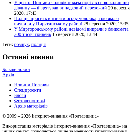
У центрі Полтави чоловік ножем порізав свою колишню
дівчину — її врятував випадковий перехожий
29 вересня
2020, 17:43
Поліція просить впізнати особу чоловіка, тіло якого
виявили у Пирятинському районі
28 вересня 2020, 15:35
У Миргородському районі невідомі викрали з банкомата
300 тисяч гривень
15 вересня 2020, 13:44
Теги:
розшук
,
поліція
Останні новини
Більше новин
Архів
Новини Полтави
Спецпроекти
Блоги
Фоторепортажі
Архів матеріалів
© 2009 – 2026 Інтернет-видання «Полтавщина»
Використання матеріалів інтернет-видання «Полтавщина» на
інших сайтах дозволяється лише за наявності гіперпосилання