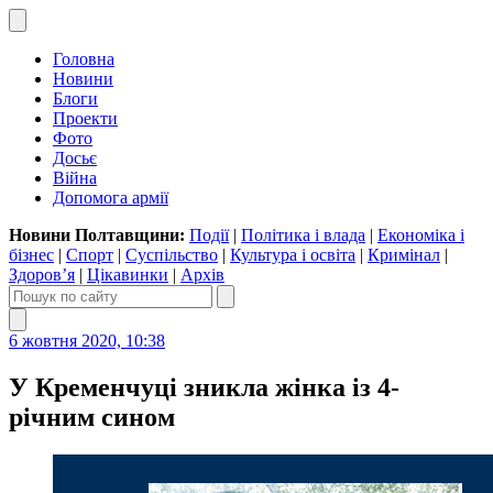
Головна
Новини
Блоги
Проекти
Фото
Досьє
Війна
Допомога армії
Новини Полтавщини:
Події
|
Політика і влада
|
Економіка і
бізнес
|
Спорт
|
Суспільство
|
Культура і освіта
|
Кримінал
|
Здоров’я
|
Цікавинки
|
Архів
6 жовтня 2020, 10:38
У Кременчуці зникла жінка із 4-
річним сином