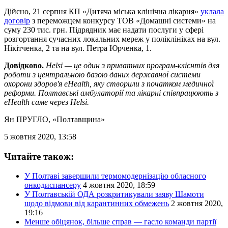
Дійсно, 21 серпня КП «Дитяча міська клінічна лікарня»
уклала
договір
з переможцем конкурсу ТОВ «Домашні системи» на
суму 230 тис. грн. Підрядник має надати послуги у сфері
розгортання сучасних локальних мереж у поліклініках на вул.
Нікітченка, 2 та на вул. Петра Юрченка, 1.
Довідково.
Helsi — це один з приватних програм-клієнтів для
роботи з центральною базою даних державної системи
охорони здоров'я eHealth, яку створили з початком медичної
реформи. Полтавські амбулаторії та лікарні співпрацюють з
eHealth саме через Helsi.
Ян ПРУГЛО
, «Полтавщина»
5 жовтня 2020, 13:58
Читайте також:
У Полтаві завершили термомодернізацію обласного
онкодиспансеру
4 жовтня 2020, 18:59
У Полтавській ОДА розкритикували заяву Шамоти
щодо відмови від карантинних обмежень
2 жовтня 2020,
19:16
Менше обіцянок, більше справ — гасло команди партії