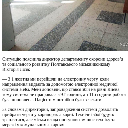
Ситуацію пояснила директор департаменту охорони здоров’я
та соціального розвитку Полтавського міськвиконкому
Вікторія Лоза:
— З 1 жовтня ми перейшли на електронну чергу, коли
направлення видають за допомогою електронної медичної
системи Helsi. Мені доповіли, що стався збій на рівні Києва,
тому система не працювала з 9-ї години, а з 11-ї години робота
була поновлена. Пацієнтам потрібно було зачекати.
За словами директорки, запровадження системи дозволить
прибрати черги у коридорах лікарні. Технічні збої будуть
траплятися, але міська влада поступово змінює техніку та
мережі у комунальних лікарнях.