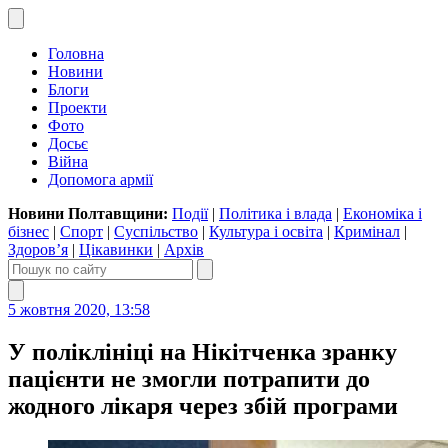
Головна
Новини
Блоги
Проекти
Фото
Досьє
Війна
Допомога армії
Новини Полтавщини:
Події
|
Політика і влада
|
Економіка і
бізнес
|
Спорт
|
Суспільство
|
Культура і освіта
|
Кримінал
|
Здоров’я
|
Цікавинки
|
Архів
5 жовтня 2020, 13:58
У поліклініці на Нікітченка зранку
пацієнти не змогли потрапити до
жодного лікаря через збій програми