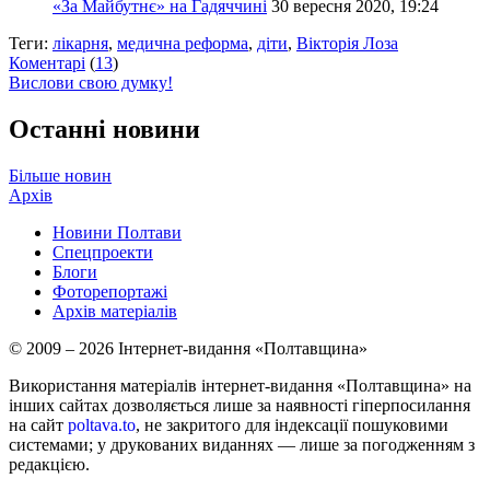
«За Майбутнє» на Гадяччині
30 вересня 2020, 19:24
Теги:
лікарня
,
медична реформа
,
діти
,
Вікторія Лоза
Коментарі
(
13
)
Вислови свою думку!
Останні новини
Більше новин
Архів
Новини Полтави
Спецпроекти
Блоги
Фоторепортажі
Архів матеріалів
© 2009 – 2026 Інтернет-видання «Полтавщина»
Використання матеріалів інтернет-видання «Полтавщина» на
інших сайтах дозволяється лише за наявності гіперпосилання
на сайт
poltava.to
, не закритого для індексації пошуковими
системами; у друкованих виданнях — лише за погодженням з
редакцією.