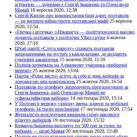
агітацією — лідерами є Сергій Іващенко та Олександр
Мамай
18 вересня 2020, 12:38
Сергій Каплін про використання бази адрес полтавців
— це витрати війни проти полтавської мафії
25 вересня
2020, 12:54
«Гречка і аптечка» з Нікарагуа — політтехнологи масово
додають полтавців у політичні Viber-групи
4 жовтня
2020, 17:16
Штаб партії «Слуга народу» спамить полтавців
запрошеннями на зустріч з кандидатами, де роздають
сувенірні шкарпетки
15 жовтня 2020, 11:59
Поліція затримала на Алмазному учасника «виборчої
мережі»
25 жовтня 2020, 13:04
Партія «Рідне місто» агітує за себе в день виборів за
допомогою sms-повідомлень
25 жовтня 2020, 16:54
Полтавців по телефону запрошують проголосувати за
Сергія Іващенка, щоб Олександр Мамай не
«сфальсифікував вибори»
14 листопада 2020, 15:14
У Полтаві в мережу «злили» імена, адреси та мобільні
телефони 34 тисяч пенсіонерів
17 листопада 2020, 17:54
Журналісти-розслідувачі викрили схему масового
підкупу виборців
19 листопада 2020, 15:32
Команда Іващенка виплачує по 500 грн за голос на
виборах — штаб Мамая
20 листопада 2020, 12:48
Поліція не стала відкривати справу щодо злитої «бази