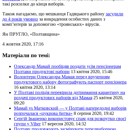
такі розсилки до кінця виборів.
Також нагадаємо, що мешканця Гадяцького району
засудили
до 4 років умовно
за викрадення особистих даних з
комп’ютерів за допомогою «троянських» вірусів.
Ян ПРУГЛО
, «Полтавщина»
4 жовтня 2020, 17:16
Матеріали по темі:
Олександр Мамай пообіцяв роздати усім пенсіонерам
Полтави продуктові набори
13 квітня 2020, 15:46
Волонтери Олександра Мамая перед врученням
продуктового набору фотографують паспорт пенсіонера
16 квітня 2020, 13:14
У Полтаві поліція перевірила дотримання карантину на
роздачі продуктових наборів від Мамая
25 квітня 2020,
09:20
Мамай vs Матковский — у Полтаві напередодні виборів
розпочалася «цукрова битва»
8 серпня 2020, 19:42
Сергій Іващенко використовує спам для розкрутки своєї
групи у Viber
17 вересня 2020, 14:32
Полтаву продовжують засмічувати передвиборчою