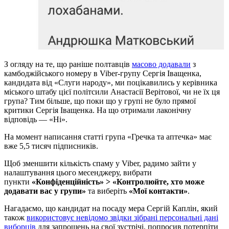
З огляду на те, що раніше полтавців
масово додавали
з
камбоджійського номеру в Viber-групу Сергія Іващенка,
кандидата від «Слуги народу», ми поцікавились у керівника
міського штабу цієї політсили Анастасії Верітової, чи не їх ця
група? Тим більше, що поки що у групі не було прямої
критики Сергія Іващенка. На що отримали лаконічну
відповідь — «Ні».
На момент написання статті група «Гречка та аптечка» має
вже 5,5 тисяч підписників.
Щоб зменшити кількість спаму у Viber, радимо зайти у
налаштування цього месенджеру, вибрати
пункти
«Конфіденційність» > «Контролюйте, хто може
додавати вас у групи»
та виберіть
«Мої контакти»
.
Нагадаємо, що кандидат на посаду мера Сергій Каплін, який
також
використовує невідомо звідки зібрані персональні дані
виборців
для запрошень на свої зустрічі, попросив потерпіти