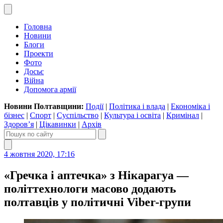
Головна
Новини
Блоги
Проекти
Фото
Досьє
Війна
Допомога армії
Новини Полтавщини:
Події
|
Політика і влада
|
Економіка і
бізнес
|
Спорт
|
Суспільство
|
Культура і освіта
|
Кримінал
|
Здоров’я
|
Цікавинки
|
Архів
4 жовтня 2020, 17:16
«Гречка і аптечка» з Нікарагуа —
політтехнологи масово додають
полтавців у політичні Viber-групи