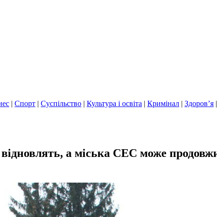
нес
|
Спорт
|
Суспільство
|
Культура і освіта
|
Кримінал
|
Здоров’я
7 відновлять, а міська СЕС може продовж