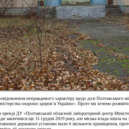
 повідомлення неправдивого характеру щодо долі Полтавського м
терства охорони здоров’я України». Проте ми хочемо розвіяти ус
я в оренді ДУ «Полтавський обласний лабораторний центр Міністе
нди закінчився ще 31 грудня 2019 року, але міська влада пішла н
дставники державної установи мали б звільнити приміщення, про
рміну дії договору оренди.