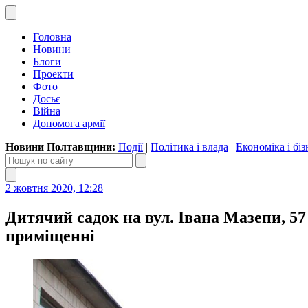
Головна
Новини
Блоги
Проекти
Фото
Досьє
Війна
Допомога армії
Новини Полтавщини:
Події
|
Політика і влада
|
Економіка і біз
2 жовтня 2020, 12:28
Дитячий садок на вул. Івана Мазепи, 5
приміщенні