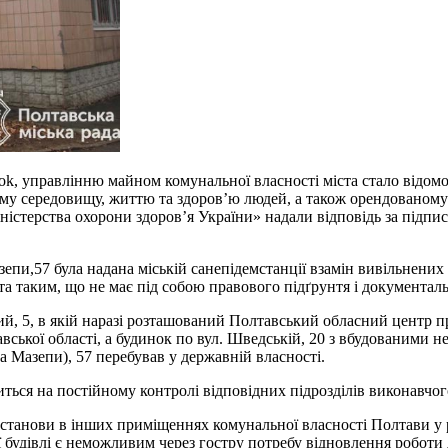
ook, управлінню майном комунальної власності міста стало відом
му середовищу, життю та здоров’ю людей, а також орендованому
стерства охорони здоров’я України» надали відповідь за підписо
зепи,57 була надана міській санепідемстанції взамін вивільнених
та таким, що не має під собою правового підґрунтя і документал
ний, 5, в якій наразі розташований Полтавський обласний центр 
тавської області, а будинок по вул. Шведській, 20 з вбудованим
на Мазепи), 57 перебував у державній власності.
ься на постійному контролі відповідних підрозділів виконавчого
установи в інших приміщеннях комунальної власності Полтави у 
будівлі є неможливим через гостру потребу відновлення роботи