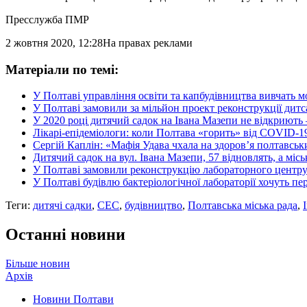
Пресслужба ПМР
2 жовтня 2020, 12:28
На правах реклами
Матеріали по темі:
У Полтаві управління освіти та капбудівництва вивчать 
У Полтаві замовили за мільйон проект реконструкції дит
У 2020 році дитячий садок на Івана Мазепи не відкриють 
Лікарі-епідеміологи: коли Полтава «горить» від COVID-1
Сергій Каплін: «Мафія Удава чхала на здоров’я полтавськ
Дитячий садок на вул. Івана Мазепи, 57 відновлять, а м
У Полтаві замовили реконструкцію лабораторного центру 
У Полтаві будівлю бактеріологічної лабораторії хочуть п
Теги:
дитячі садки
,
СЕС
,
будівництво
,
Полтавська міська рада
,
Останні новини
Більше новин
Архів
Новини Полтави