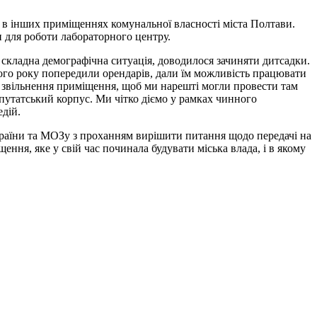
и в інших приміщеннях комунальної власності міста Полтави.
и для роботи лабораторного центру.
складна демографічна ситуація, доводилося зачиняти дитсадки.
лого року попередили орендарів, дали їм можливість працювати
ь звільнення приміщення, щоб ми нарешті могли провести там
епутатський корпус. Ми чітко діємо у рамках чинного
дій.
країни та МОЗу з проханням вирішити питання щодо передачі на
ння, яке у свій час починала будувати міська влада, і в якому