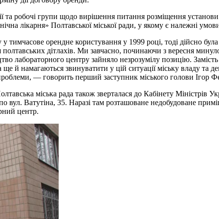
сії та робочі групи щодо вирішення питання розміщення установ
інічна лікарня» Полтавської міської ради, у якому є належні умов
тимчасове орендне користування у 1999 році, тоді дійсно була 
для полтавських дітлахів. Ми завчасно, починаючи з вересня мину
цтво лабораторного центру зайняло незрозумілу позицію. Заміст
 ще й намагаються звинуватити у цій ситуації міську владу та д
 проблеми, — говорить перший заступник міського голови Ігор Фе
олтавська міська рада також зверталася до Кабінету Міністрів У
 вул. Ватутіна, 35. Наразі там розташоване недобудоване приміще
рний центр.