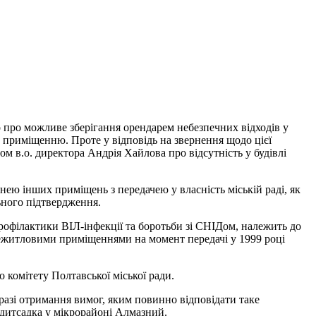
о про можливе зберігання орендарем небезпечних відходів у
 приміщенню. Проте у відповідь на звернення щодо цієї
м в.о. директора Андрія Хайлова про відсутність у будівлі
 нею інших приміщень з передачею у власність міській раді, як
ьного підтвердження.
профілактики ВІЛ-інфекції та боротьби зі СНІДом, належить до
и нежитловими приміщеннями на момент передачі у 1999 році
 комітету Полтавської міської ради.
разі отримання вимог, яким повинно відповідати таке
 дитсадка у мікрорайоні Алмазний.