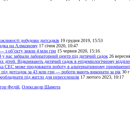
можливості добудови дитсадків
19 грудня 2019, 15:53
садка на Алмазному
17 січня 2020, 10:47
— з об’єкту зняли 4 млн грн
15 червня 2020, 15:16
9 у нас забрали лабораторний центр під дитячий садок
26 вересня
их дітей. Відкривають дитячий садок в епідеміологічному відділе
іська СЕС може продовжити роботу в альтернативному приміщенні
під дитсадок за 43 млн грн — роботи мають виконати за рік
30 г
ереобладнати під житло для переселенців
17 лютого 2023, 10:17
Ігор Федій
,
Олександр Шамота