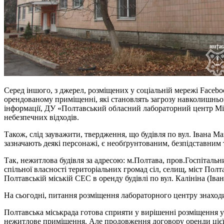
Серед іншого, з джерел, розміщених у соціальній мережі Faceb
орендованому приміщенні, які становлять загрозу навколишньо
інформації, ДУ «Полтавський обласний лабораторний центр Міні
небезпечних відходів.
Також, слід зауважити, твердження, що будівля по вул. Івана Ма
зазначають деякі персонажі, є необґрунтованим, безпідставним 
Так, нежитлова будівля за адресою: м.Полтава, пров.Госпіталь
спільної власності територіальних громад сіл, селищ, міст Пол
Полтавській міській СЕС в оренду будівлі по вул. Калініна (Іва
На сьогодні, питання розміщення лабораторного центру знаходит
Полтавська міськрада готова сприяти у вирішенні розміщення 
нежитлове приміщення. Але продовження договору оренди цієї 