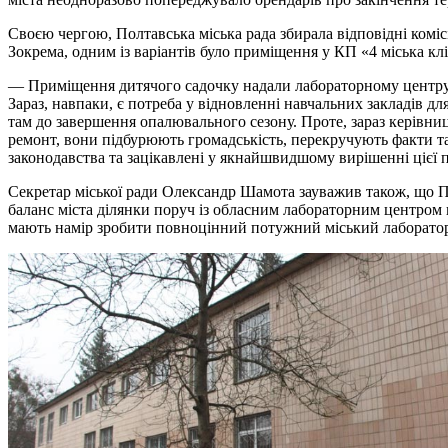
Своєю чергою, Полтавська міська рада збирала відповідні комі
Зокрема, одним із варіантів було приміщення у КП «4 міська кл
— Приміщення дитячого садочку надали лабораторному центру у 
Зараз, навпаки, є потреба у відновленні навчальних закладів 
там до завершення опалювального сезону. Проте, зараз керівни
ремонт, вони підбурюють громадськість, перекручують факти та
законодавства та зацікавлені у якнайшвидшому вирішенні цієї
Секретар міської ради Олександр Шамота зауважив також, що П
баланс міста ділянки поруч із обласним лабораторним центром по
мають намір зробити повноцінний потужний міський лаборато