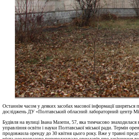
Останнім часом у деяких засобах масової інформації ширяться
досліджень ДУ «Полтавський обласний лабораторний центр Мініс
Будівля на вулиці Івана Мазепи, 57, яка тимчасово знаходилас
управління освіти і науки Полтавської міської ради. Термін оре
продовжила оренду до 30 квітня цього року. Вже у травні пре
міста неодноразово попереджувало орендарів про закінчення те