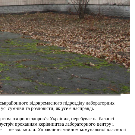
іськрайонного відокремленого підрозділу лабораторних
і сумніви та розповісти, як усе є насправді.
рства охорони здоров’я України», перебуває на балансі
а зустріч проханням керівництва лабораторного центру і
те — не звільнили. Управління майном комунальної власності