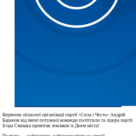
Керівник обласної організації партії «Сила і Честь» Андрій
Баранов від імені потужної команди політсили та лідера партії
Ігора Смешка привітав земляків із Днем міста!
Полтава — найрідніше, найкраще місто на землі!