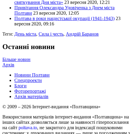
святкування Дня міста»
23 вересня 2020, 12:21
Привітання Олександра Удовіченка з Днем міста
Полтави
23 вересня 2020, 12:05
Полтава в роки нацистської окупації (1941-1943)
23
вересня 2020, 09:16
Теги:
День міста
,
Сила і честь
,
Андрій Баранов
Останні новини
Більше новин
Архів
Новини Полтави
Спецпроекти
Блоги
Фоторепортажі
Архів матеріалів
© 2009 – 2026 Інтернет-видання «Полтавщина»
Використання матеріалів інтернет-видання «Полтавщина» на
інших сайтах дозволяється лише за наявності гіперпосилання
на сайт
poltava.to
, не закритого для індексації пошуковими
системами; у друкованих виданнях — лише за погодженням з