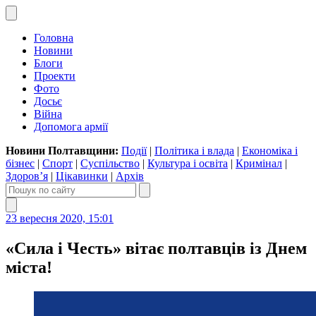
Головна
Новини
Блоги
Проекти
Фото
Досьє
Війна
Допомога армії
Новини Полтавщини:
Події
|
Політика і влада
|
Економіка і
бізнес
|
Спорт
|
Суспільство
|
Культура і освіта
|
Кримінал
|
Здоров’я
|
Цікавинки
|
Архів
23 вересня 2020, 15:01
«Сила і Честь» вітає полтавців із Днем
міста!