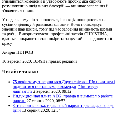
з’являються комедони й утворюють пробку, яка сприяє
розмноженню шкідливих бактерій — виникає запалення й
з’являється прищ.
У подальшому він загноюється, інфекція поширюється на
сусідню ділянку й розвивається акне. Воно пошкоджує
значний шар шкіри, тому під час загоєння виникають шрами
та рубці. Використовуючи професійні засоби CHRISTINA,
вдасться покращити стан шкіри та за деякий час відновити її
красу.
Андрій ПЕТРОВ
16 вересня 2020, 16:49
На правах реклами
Читайте також:
75 років тому завершилася Друга світова. Що почитати і
подивитися полтавцям: рекомендації Інституту
нацпам’яті
2 вересня 2020, 09:12
Индукционная плита AEG: правда и вымысел о работе
панели
27 серпня 2020, 08:53
Затеняющая сетка: идеальный вариант для сада, огорода,
дачи
13 серпня 2020, 12:34