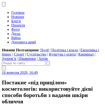
Головна
Новини
Блоги
Проекти
Фото
Досьє
Війна
Допомога армії
Новини Полтавщини:
Події
|
Політика і влада
|
Економіка і
бізнес
|
Спорт
|
Суспільство
|
Культура і освіта
|
Кримінал
|
Здоров’я
|
Цікавинки
|
Архів
16 вересня 2020, 16:49
Постакне «під прицілом»
косметологів: використовуйте дієві
способи боротьби з вадами шкіри
обличчя