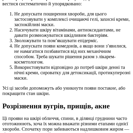
вестися систематично й упорядковано:
Не допускати поширення хвороби, для цього
застосовувати у комплексі очищаючі гелі, захисні креми,
заспокійливі маски.
Насичувати шкіру вітамінами, антиоксидантами, не
давати розмножуватися шкідливим бактеріям.
Зволожувати та пом’якшувати епідерміс.
Не допускати появи комедонів, а якщо вони з’явилися,
не намагатися позбавитися від них механічним
способом. Треба шукати рішення разом з лікарем-
косметологом.
Використовувати відповідно до потреб шкіри денні та
нічні креми, сироватку для детоксикації, протикуперозні
маски.
Усі ці засоби допоможуть або уникнути появи постакне, або
покращити стан шкіри.
Розрізнення вугрів, прищів, акне
Ці прояви на шкірі обличчя, спини, в ділянці груднини часто
ототожнюють, хоча їх можна вважати різними етапами однієї
хвороби. Спочатку пори забиваються надлишковим жиром —