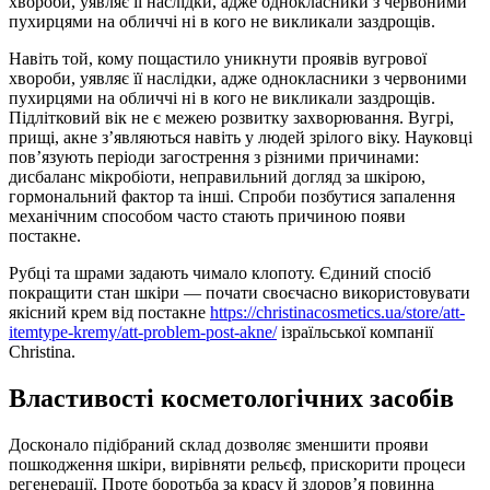
хвороби, уявляє її наслідки, адже однокласники з червоними
пухирцями на обличчі ні в кого не викликали заздрощів.
Навіть той, кому пощастило уникнути проявів вугрової
хвороби, уявляє її наслідки, адже однокласники з червоними
пухирцями на обличчі ні в кого не викликали заздрощів.
Підлітковий вік не є межею розвитку захворювання. Вугрі,
прищі, акне з’являються навіть у людей зрілого віку. Науковці
пов’язують періоди загострення з різними причинами:
дисбаланс мікробіоти, неправильний догляд за шкірою,
гормональний фактор та інші. Спроби позбутися запалення
механічним способом часто стають причиною появи
постакне.
Рубці та шрами задають чимало клопоту. Єдиний спосіб
покращити стан шкіри — почати своєчасно використовувати
якісний крем від постакне
https://christinacosmetics.ua/store/att-
itemtype-kremy/att-problem-post-akne/
ізраїльської компанії
Christina.
Властивості косметологічних засобів
Досконало підібраний склад дозволяє зменшити прояви
пошкодження шкіри, вирівняти рельєф, прискорити процеси
регенерації. Проте боротьба за красу й здоров’я повинна