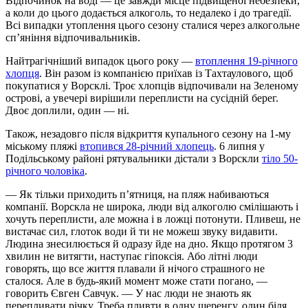
Відпочинок на воді — це завжди місце підвищеної небезпеки,
а коли до цього додається алкоголь, то недалеко і до трагедії.
Всі випадки утоплення цього сезону сталися через алкогольне
сп’яніння відпочивальників.
Найтрагічніший випадок цього року —
втоплення 19-річного
хлопця
. Він разом із компанією приїхав із Тахтаулового, щоб
покупатися у Ворсклі. Троє хлопців відпочивали на Зеленому
острові, а увечері вирішили переплисти на сусідній берег.
Двоє доплили, один — ні.
Також, незадовго після відкриття купального сезону на 1-му
міському пляжі
втопився 28-річний хлопець
. 6 липня у
Подільському районі рятувальники дістали з Ворскли
тіло 50-
річного чоловіка
.
— Як тільки приходить п’ятниця, на пляж набиваються
компанії. Ворскла не широка, люди від алкоголю смілішають і
хочуть переплисти, але можна і в ложці потонути. Пливеш, не
вистачає сил, глоток води й ти не можеш звуку видавити.
Людина знесилюється й одразу йде на дно. Якщо протягом 3
хвилин не витягти, наступає гіпоксія. Або літні люди
говорять, що все життя плавали й нічого страшного не
сталося. Але в будь-який момент може стати погано, —
говорить Євген Савчук. — У нас люди не знають як
перепливати річку. Треба пливти в одну шеренгу, один біля