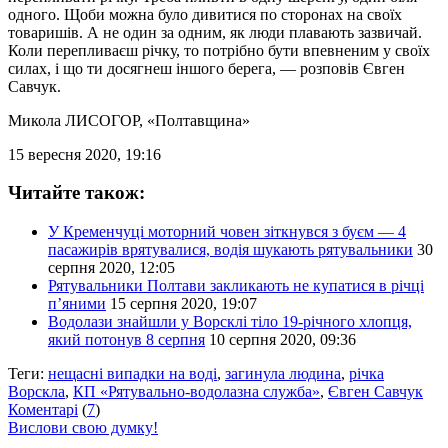
одного. Щоби можна було дивитися по сторонах на своїх
товаришів. А не один за одним, як люди плавають зазвичай.
Коли перепливаєш річку, то потрібно бути впевненим у своїх
силах, і що ти досягнеш іншого берега, — розповів Євген
Савчук.
Микола ЛИСОГОР
, «Полтавщина»
15 вересня 2020, 19:16
Читайте також:
У Кременчуці моторний човен зіткнувся з буєм — 4
пасажирів врятувалися, водія шукають рятувальники
30
серпня 2020, 12:05
Рятувальники Полтави закликають не купатися в річці
п’яними
15 серпня 2020, 19:07
Водолази знайшли у Ворсклі тіло 19-річного хлопця,
який потонув 8 серпня
10 серпня 2020, 09:36
Теги:
нещасні випадки на воді
,
загинула людина
,
річка
Ворскла
,
КП «Рятувально-водолазна служба»
,
Євген Савчук
Коментарі
(
7
)
Вислови свою думку!