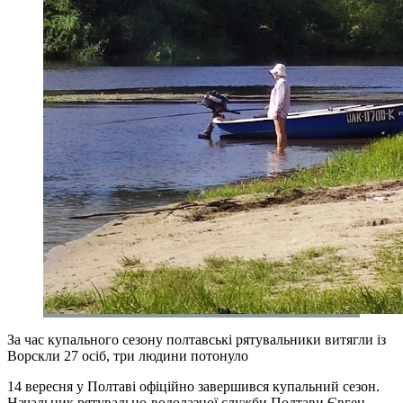
За час купального сезону полтавські рятувальники витягли із
Ворскли 27 осіб, три людини потонуло
14 вересня у Полтаві офіційно завершився купальний сезон.
Начальник рятувально-водолазної служби Полтави Євген