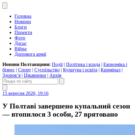
Головна
Новини
Блоги
Проекти
Фото
Досьє
Війна
Допомога армії
Новини Полтавщини:
Події
|
Політика і влада
|
Економіка і
бізнес
|
Спорт
|
Суспільство
|
Культура і освіта
|
Кримінал
|
Здоров’я
|
Цікавинки
|
Архів
15 вересня 2020, 19:16
У Полтаві завершено купальний сезон
— втопилося 3 особи, 27 врятовано