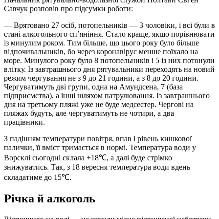
Савчук розповів про підсумки роботи:
— Врятовано 27 осіб, потопельників — 3 чоловіки, і всі були в
стані алкогольного сп’яніння. Стало краще, якщо порівнювати
із минулим роком. Тим більше, що цього року було більше
відпочивальників, бо через коронавірус менше поїхало на
море. Минулого року було 8 потопельників і 5 із них потонули
влітку. Із завтрашнього дня рятувальники переходять на новий
режим чергування не з 9 до 21 години, а з 8 до 20 години.
Чергуватимуть дві групи, одна на Амундсена, 7 (база
підприємства), а інші шляхом патрулювання. Із завтрашнього
дня на третьому пляжі уже не буде медсестер. Чергові на
пляжах будуть, але чергуватимуть не чотири, а два
працівники.
З падінням температури повітря, впав і рівень кишкової
палички, її вміст тримається в нормі. Температура води у
Ворсклі сьогодні склала +18℃, а далі буде стрімко
знижуватись. Так, з 18 вересня температура води вдень
складатиме до 15℃.
Річка й алкоголь